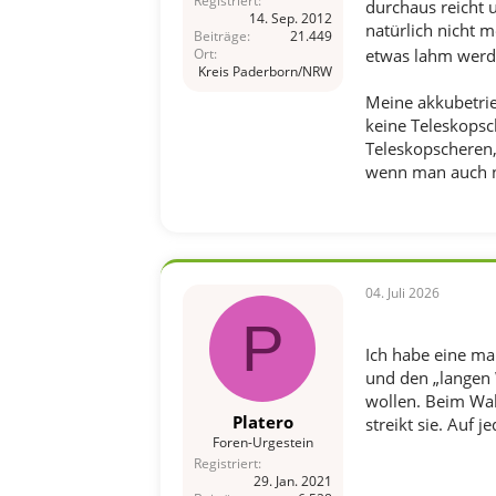
Registriert
durchaus reicht u
14. Sep. 2012
natürlich nicht 
Beiträge
21.449
Ort
etwas lahm wer
Kreis Paderborn/NRW
Meine akkubetrie
keine Teleskopsch
Teleskopscheren,
wenn man auch n
04. Juli 2026
P
Ich habe eine ma
und den „langen 
wollen. Beim Wal
Platero
streikt sie. Auf 
Foren-Urgestein
Registriert
29. Jan. 2021