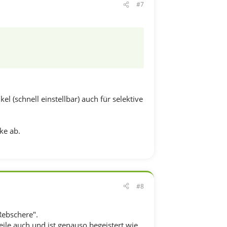
#7
(schnell einstellbar) auch für selektive
ke ab.
#8
"Rebschere".
eile auch und ist genauso begeistert wie