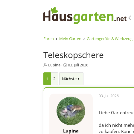
Foren
Mein Garten
Gartengeräte & Werkzeug
Teleskopschere
E
E
Lupina
03. Juli 2026
r
r
s
s
1
2
Nächste
t
t
e
e
l
l
03. Juli 2026
l
l
e
t
r
a
Liebe Gartenfreu
m
da ich nicht mehr
Lupina
zu kaufen. Kann 