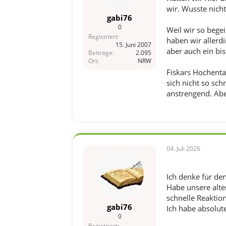
wir. Wusste nicht
gabi76
0
Weil wir so bege
Registriert
haben wir allerdi
15. Juni 2007
aber auch ein bi
Beiträge
2.095
Ort
NRW
Fiskars Hochenta
sich nicht so sch
anstrengend. Abe
04. Juli 2026
Ich denke für den
Habe unsere alte
schnelle Reaktion
gabi76
Ich habe absolute
0
Registriert