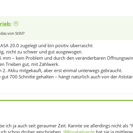
rieb:
das von Stihl?
ASA 20.0 zugelegt und bin positiv überrascht:
hig, nicht zu schwer und gut ausgewogen.
5 mm – kein Problem und durch den veränderbaren Öffnungswinkel 
en Trieben gut, mit Zählwerk.
en 2. Akku mitgekauft, aber erst einmal unterwegs gebraucht.
 gut 700 Schnitte gehalten – hängt natürlich auch von der Aststär
be ich ja auch seit geraumer Zeit. Kannte sie allerdings nicht als 
auch schon drüber geschrieben.
@Rosabelverde
hat sie ja mittlerw