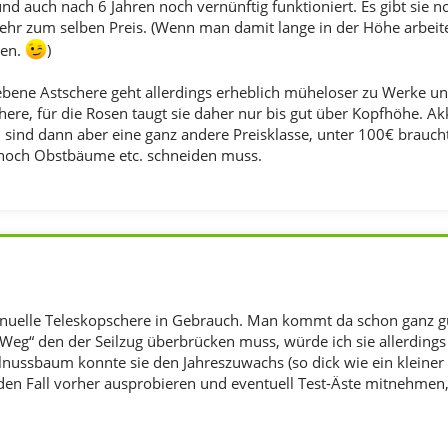
nd auch nach 6 Jahren noch vernünftig funktioniert. Es gibt sie 
mehr zum selben Preis. (Wenn man damit lange in der Höhe arbe
den.
)
bene Astschere geht allerdings erheblich müheloser zu Werke und
ere, für die Rosen taugt sie daher nur bis gut über Kopfhöhe. Akk
 sind dann aber eine ganz andere Preisklasse, unter 100€ braucht
och Obstbäume etc. schneiden muss.
nuelle Teleskopschere in Gebrauch. Man kommt da schon ganz gu
Weg“ den der Seilzug überbrücken muss, würde ich sie allerdings
nussbaum konnte sie den Jahreszuwachs (so dick wie ein kleiner F
jeden Fall vorher ausprobieren und eventuell Test-Äste mitnehmen,