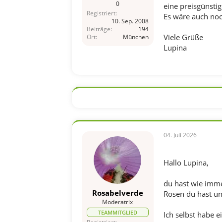
0
eine preisgünsti
Registriert
Es wäre auch noch
10. Sep. 2008
Beiträge
194
Viele Grüße
Ort
München
Lupina
04. Juli 2026
Hallo Lupina,
du hast wie imme
Rosabelverde
Rosen du hast un
Moderatrix
TEAMMITGLIED
Ich selbst habe e