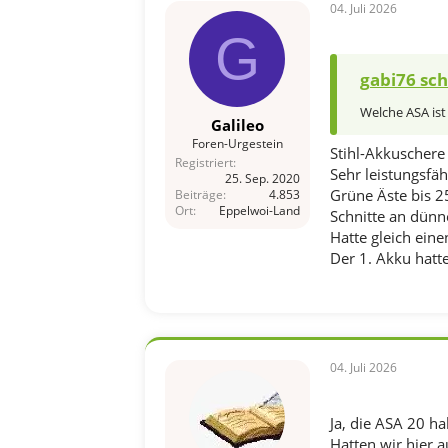
04. Juli 2026
G
gabi76 sch
Welche ASA ist 
Galileo
Foren-Urgestein
Stihl-Akkuschere 
Registriert
Sehr leistungsfä
25. Sep. 2020
Grüne Äste bis 2
Beiträge
4.853
Ort
Eppelwoi-Land
Schnitte an dünn
Hatte gleich ein
Der 1. Akku hatte
04. Juli 2026
Ja, die ASA 20 ha
Hatten wir hier 