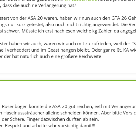
, dass die auch ne Verlängerung hat?
istert von der ASA 20 waren, haben wir nun auch den GTA 26 Ge
ngs nur kurz getestet, also noch nicht richtig angewendet. Die Ve
ssi schwer. Müsste ich erst nachlesen welche kg Zahlen da angeg
ster haben wir auch, waren wir auch mit zu zufrieden, weil der "
nell verheddert und im Geäst hängen bleibt. Oder gar reißt. KA wie
r der hat natürlich auch eine größere Reichweite
 Rosenbogen könnte die ASA 20 gut reichen, evtl mit Verlängerung
n Haselnusssträucher alleine schneiden können. Aber bitte Vorsic
 der Schere. Finger dazwischen dürften ab sein.
n Respekt und arbeite sehr vorsichtig damit!!!