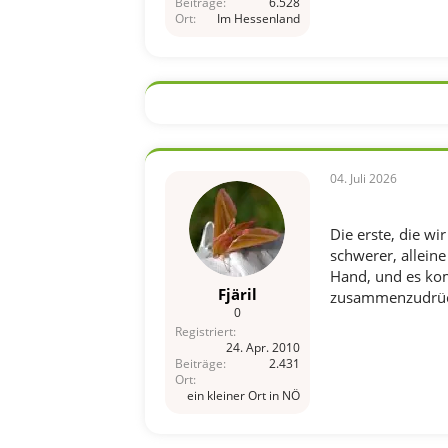
Beiträge
6.528
Ort
Im Hessenland
04. Juli 2026
Die erste, die wi
schwerer, allein
Hand, und es kom
Fjäril
zusammenzudrücke
0
Registriert
24. Apr. 2010
Beiträge
2.431
Ort
ein kleiner Ort in NÖ