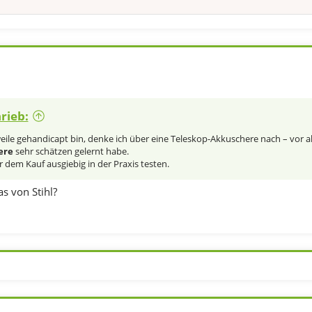
hrieb:
eile gehandicapt bin, denke ich über eine Teleskop-Akkuschere nach – vor all
ere
sehr schätzen gelernt habe.
 dem Kauf ausgiebig in der Praxis testen.
s von Stihl?