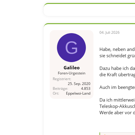
04. Juli 2026
G
Habe, neben ander
sie schneidet gr
Galileo
Dazu habe ich d
Foren-Urgestein
die Kraft übertr
Registriert
25. Sep. 2020
Auch im beengten
Beiträge
4.853
Ort
Eppelwoi-Land
Da ich mittlerwe
Teleskop-Akkusche
Werde aber vor d