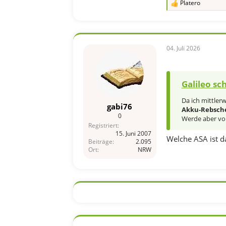
Platero
R
e
a
k
t
i
04. Juli 2026
o
n
e
n
Galileo sc
:
Da ich mittlerw
gabi76
Akku-Rebsch
0
Werde aber vor
Registriert
15. Juni 2007
Welche ASA ist da
Beiträge
2.095
Ort
NRW