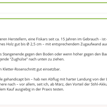
en Herstellern, eine Fiskars seit ca. 15 Jahren im Gebrauch - is
ünes Holz gut bis Ø 2,5 cm – mit entsprechendem Zugaufwand auc
as Stangenende gegen den Boden oder wenn höher gegen den Bau
agende "Zughülse" nach unten zu ziehen.
 Kletter-Rosenschnitt gut einsetzbar.
ile gehandicapt bin – hab nen Abflug mit harter Landung von der 
re nach – vor allem, seit ich, ab März, den Vorteil der Stihl-Ak
em Kauf ausgiebig in der Praxis testen.