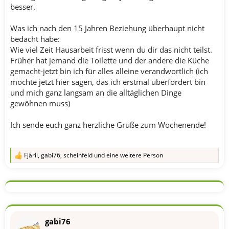
besser.
Was ich nach den 15 Jahren Beziehung überhaupt nicht
bedacht habe:
Wie viel Zeit Hausarbeit frisst wenn du dir das nicht teilst.
Früher hat jemand die Toilette und der andere die Küche
gemacht-jetzt bin ich für alles alleine verandwortlich (ich
möchte jetzt hier sagen, das ich erstmal überfordert bin
und mich ganz langsam an die alltäglichen Dinge
gewöhnen muss)
Ich sende euch ganz herzliche Grüße zum Wochenende!
Fjäril
,
gabi76
,
scheinfeld
und eine weitere Person
R
e
a
k
t
i
o
n
gabi76
e