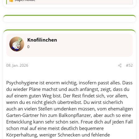
R
e
a
k
t
i
o
n
Knofilinchen
e
n
0
:
08. Jan. 2026
#52
Psychohygiene ist enorm wichtig, insofern passt alles. Dass
du wieder Pläne machst und auch anfängst, zeigt, dass du
auf einem guten Weg bist. Der Rest findet sich, vor allem,
wenn du es nicht gleich übertreibst. Du wirst sicherlich
auch an vielen Stellen umdenken müssen, vom ehemaligen
Garten-Gärtner hin zum Balkonpflanzer, aber auch so eine
Entwicklung kann sehr schön sein. Freue dich auf jeden Fall
schon mal auf eine meist deutlich bequemere
Körperhaltung, weniger Schnecken und fehlende