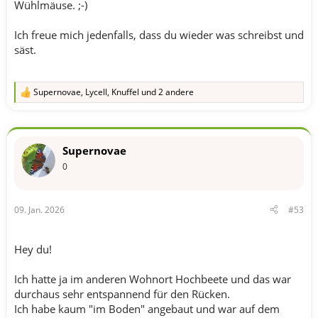
Wühlmäuse. ;-)
Ich freue mich jedenfalls, dass du wieder was schreibst und
säst.
Supernovae
,
Lycell
,
Knuffel
und 2 andere
R
e
a
k
t
Supernovae
i
o
0
n
e
n
09. Jan. 2026
#53
:
Hey du!
Ich hatte ja im anderen Wohnort Hochbeete und das war
durchaus sehr entspannend für den Rücken.
Ich habe kaum "im Boden" angebaut und war auf dem