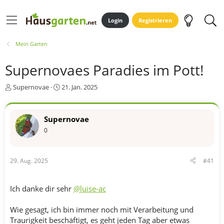
Login
Registrieren
Mein Garten
Supernovaes Paradies im Pott!
E
E
Supernovae
21. Jan. 2025
r
r
s
s
t
t
Supernovae
e
e
0
l
l
l
l
e
t
r
a
29. Aug. 2025
#41
m
Ich danke dir sehr
@luise-ac
Wie gesagt, ich bin immer noch mit Verarbeitung und
Traurigkeit beschäftigt, es geht jeden Tag aber etwas