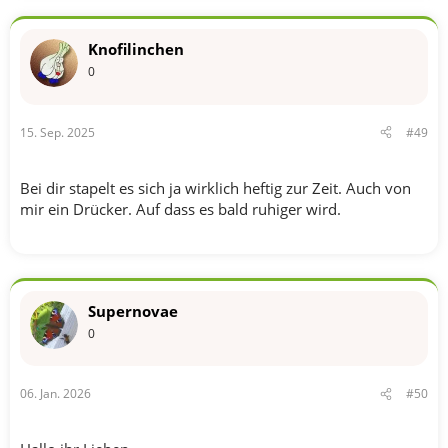
a
k
t
Knofilinchen
i
o
0
n
e
n
15. Sep. 2025
#49
:
Bei dir stapelt es sich ja wirklich heftig zur Zeit. Auch von
mir ein Drücker. Auf dass es bald ruhiger wird.
Supernovae
0
06. Jan. 2026
#50