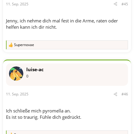
11. Sep. 2025
#45
Jenny, ich nehme dich mal fest in die Arme, raten oder
helfen kann ich dir nicht.
Supernovae
R
e
a
k
t
luise-ac
i
o
0
n
e
n
11. Sep. 2025
#46
:
Ich schließe mich pyromella an.
Es ist so traurig. Fühle dich gedrückt.