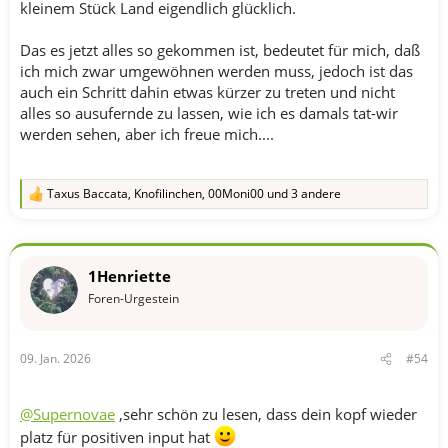
kleinem Stück Land eigendlich glücklich.
Das es jetzt alles so gekommen ist, bedeutet für mich, daß
ich mich zwar umgewöhnen werden muss, jedoch ist das
auch ein Schritt dahin etwas kürzer zu treten und nicht
alles so ausufernde zu lassen, wie ich es damals tat-wir
werden sehen, aber ich freue mich....
Taxus Baccata
,
Knofilinchen
,
00Moni00
und 3 andere
R
e
a
k
t
1Henriette
i
o
Foren-Urgestein
n
e
n
09. Jan. 2026
#54
:
@Supernovae
,sehr schön zu lesen, dass dein kopf wieder
platz für positiven input hat