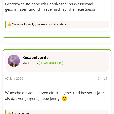
Gestern/heute habe ich Paprikosen ins Wasserbad
geschmissen und ich freue mich auf die neue Saison.
Caramell
,
Okolyt
,
heiteck
und 9 andere
R
e
a
k
t
i
o
n
Rosabelverde
e
n
Moderatrix
TEAMMITGLIED
:
07. Jan. 2026
#51
Wünsche dir von Herzen ein ruhigeres und besseres Jahr
als das vergangene, liebe Jenny.
Supernovae