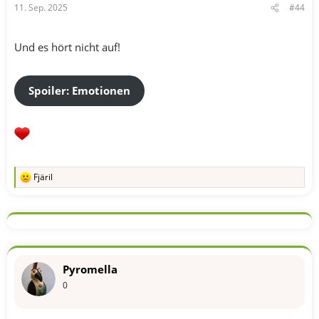
11. Sep. 2025
#44
Und es hört nicht auf!
Spoiler:
Emotionen
Fjäril
R
e
a
k
t
i
o
n
Pyromella
e
n
0
: