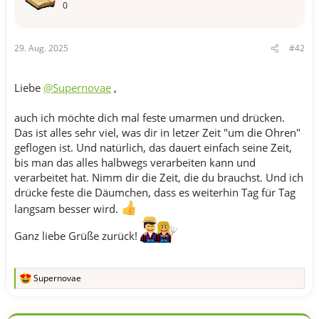
n
0
:
29. Aug. 2025
#42
Liebe
@Supernovae
,
auch ich möchte dich mal feste umarmen und drücken.
Das ist alles sehr viel, was dir in letzer Zeit "um die Ohren"
geflogen ist. Und natürlich, das dauert einfach seine Zeit,
bis man das alles halbwegs verarbeiten kann und
verarbeitet hat. Nimm dir die Zeit, die du brauchst. Und ich
drücke feste die Däumchen, dass es weiterhin Tag für Tag
langsam besser wird.
Ganz liebe Grüße zurück!
Supernovae
R
e
a
k