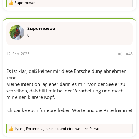
Supernovae
R
e
a
k
t
Supernovae
i
o
0
n
e
n
12. Sep. 2025
#48
:
Es ist klar, daß keiner mir diese Entscheidung abnehmen
kann.
Meine Intention lag eher darin es mir "von der Seele" zu
schreiben, daß hilft mir bei der Verarbeitung und macht
mir einen klarere Kopf.
Ich danke euch für eure lieben Worte und die Anteilnahme!
Lycell
,
Pyromella
,
luise-ac
und eine weitere Person
R
e