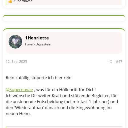
Supernovae
R
e
a
k
t
i
o
n
1Henriette
e
n
Foren-Urgestein
:
12. Sep. 2025
#47
Rein zufällig stoperte ich hier rein.
@Supernovae
, was für ein Höllenritt für Dich!
Ich wünsche Dir weiter Kraft und stützende Begleiter, für
die anstehende Entscheidung (bei mir fast 1 jahr her) und
den 'Wiederaufbau' danach und die Eingewöhnung im
neuen Heim.