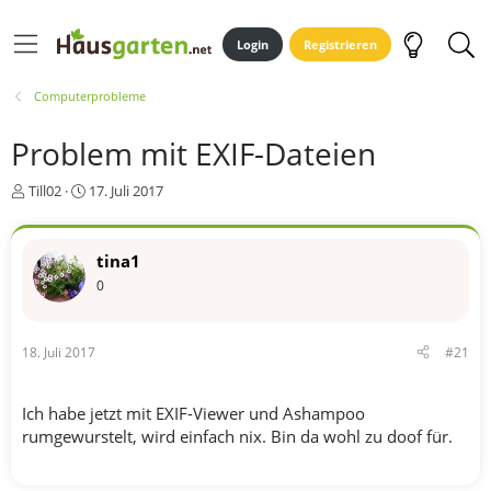
Login
Registrieren
Computerprobleme
Problem mit EXIF-Dateien
E
E
Till02
17. Juli 2017
r
r
s
s
t
t
tina1
e
e
0
l
l
l
l
e
t
r
a
18. Juli 2017
#21
m
Ich habe jetzt mit EXIF-Viewer und Ashampoo
rumgewurstelt, wird einfach nix. Bin da wohl zu doof für.