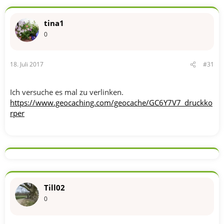
tina1
0
18. Juli 2017
#31
Ich versuche es mal zu verlinken.
https://www.geocaching.com/geocache/GC6Y7V7_druckko
rper
Till02
0