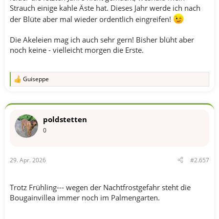
Strauch einige kahle Äste hat. Dieses Jahr werde ich nach
der Blüte aber mal wieder ordentlich eingreifen!
Die Akeleien mag ich auch sehr gern! Bisher blüht aber
noch keine - vielleicht morgen die Erste.
Guiseppe
R
e
a
k
t
poldstetten
i
o
0
n
e
n
29. Apr. 2026
#2.657
:
Trotz Frühling--- wegen der Nachtfrostgefahr steht die
Bougainvillea immer noch im Palmengarten.