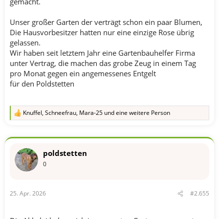
gemacht.
Unser großer Garten der verträgt schon ein paar Blumen,
Die Hausvorbesitzer hatten nur eine einzige Rose übrig
gelassen.
Wir haben seit letztem Jahr eine Gartenbauhelfer Firma
unter Vertrag, die machen das grobe Zeug in einem Tag
pro Monat gegen ein angemessenes Entgelt
für den Poldstetten
Knuffel
,
Schneefrau
,
Mara-25
und eine weitere Person
R
e
a
k
t
poldstetten
i
o
0
n
e
n
25. Apr. 2026
#2.655
: