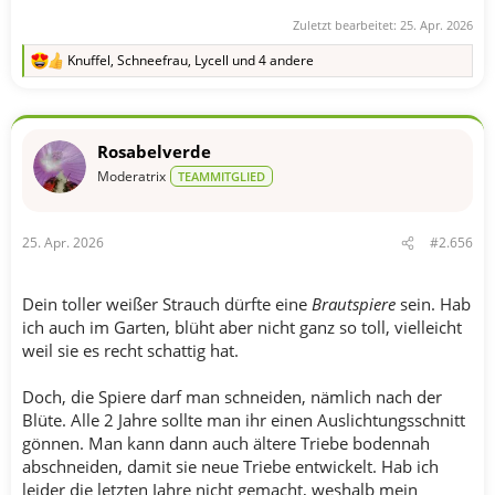
Zuletzt bearbeitet:
25. Apr. 2026
Knuffel
,
Schneefrau
,
Lycell
und 4 andere
R
e
a
k
t
Rosabelverde
i
o
Moderatrix
TEAMMITGLIED
n
e
n
25. Apr. 2026
#2.656
:
Dein toller weißer Strauch dürfte eine
Brautspiere
sein. Hab
ich auch im Garten, blüht aber nicht ganz so toll, vielleicht
weil sie es recht schattig hat.
Doch, die Spiere darf man schneiden, nämlich nach der
Blüte. Alle 2 Jahre sollte man ihr einen Auslichtungsschnitt
gönnen. Man kann dann auch ältere Triebe bodennah
abschneiden, damit sie neue Triebe entwickelt. Hab ich
leider die letzten Jahre nicht gemacht, weshalb mein