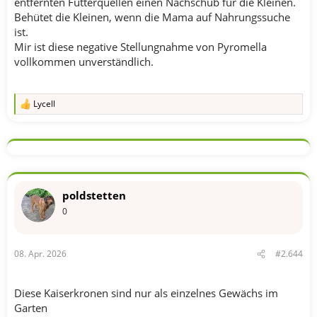
entfernten Futterquellen einen Nachschub für die Kleinen.
Behütet die Kleinen, wenn die Mama auf Nahrungssuche
ist.
Mir ist diese negative Stellungnahme von Pyromella
vollkommen unverständlich.
Lycell
R
e
a
k
t
i
o
n
poldstetten
e
n
0
:
08. Apr. 2026
#2.644
Diese Kaiserkronen sind nur als einzelnes Gewächs im
Garten