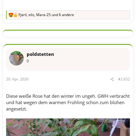
Fjäril
,
elis
,
Mara-25
und 6 andere
R
e
a
k
t
i
o
n
poldstetten
e
n
0
:
20. Apr. 2026
#2.652
Diese weiße Rose hat den winter im ungeh. GWH verbracht
und hat wegen dem warmen Frühling schon zum blühen
angesetzt.