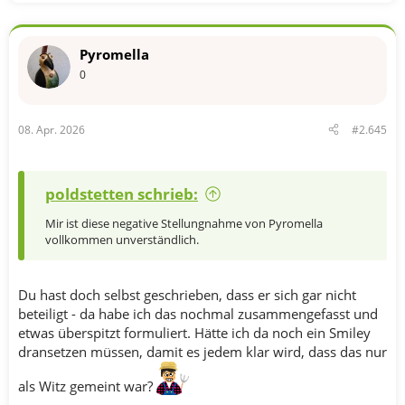
t
i
o
n
Pyromella
e
n
0
:
08. Apr. 2026
#2.645
poldstetten schrieb:
Mir ist diese negative Stellungnahme von Pyromella
vollkommen unverständlich.
Du hast doch selbst geschrieben, dass er sich gar nicht
beteiligt - da habe ich das nochmal zusammengefasst und
etwas überspitzt formuliert. Hätte ich da noch ein Smiley
dransetzen müssen, damit es jedem klar wird, dass das nur
als Witz gemeint war?