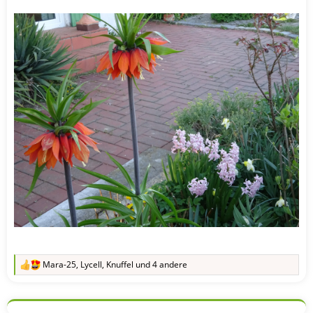
Mara-25
,
Lycell
,
Knuffel
und 4 andere
R
e
a
k