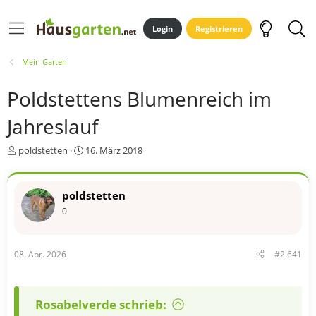
Login
Registrieren
Mein Garten
Poldstettens Blumenreich im
Jahreslauf
E
E
poldstetten
16. März 2018
r
r
s
s
t
t
poldstetten
e
e
0
l
l
l
l
e
t
r
a
08. Apr. 2026
#2.641
m
Rosabelverde schrieb: