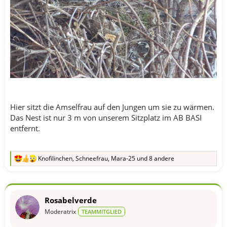
Hier sitzt die Amselfrau auf den Jungen um sie zu wärmen.
Das Nest ist nur 3 m von unserem Sitzplatz im AB BASI
entfernt.
Knofilinchen
,
Schneefrau
,
Mara-25
und 8 andere
R
e
a
k
t
Rosabelverde
i
o
Moderatrix
TEAMMITGLIED
n
e