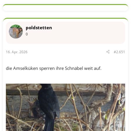
poldstetten
0
16. Apr. 2026
#2.651
die Amselküken sperren ihre Schnäbel weit auf.