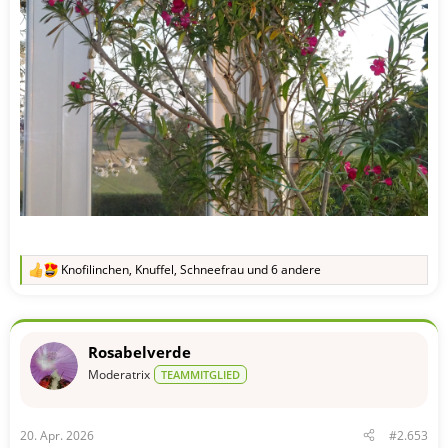
Knofilinchen
,
Knuffel
,
Schneefrau
und 6 andere
R
e
a
k
t
Rosabelverde
i
o
Moderatrix
TEAMMITGLIED
n
e
n
20. Apr. 2026
#2.653
: