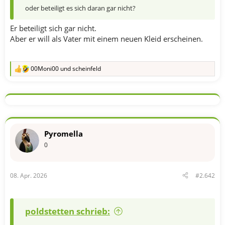
oder beteiligt es sich daran gar nicht?
Er beteiligt sich gar nicht.
Aber er will als Vater mit einem neuen Kleid erscheinen.
00Moni00
und
scheinfeld
R
e
a
k
t
i
o
n
Pyromella
e
n
0
:
08. Apr. 2026
#2.642
poldstetten schrieb: