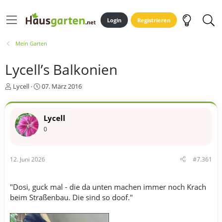
Login
Registrieren
Mein Garten
Lycell’s Balkonien
E
E
Lycell
07. März 2016
r
r
s
s
t
t
Lycell
e
e
0
l
l
l
l
e
t
r
a
12. Juni 2026
#7.361
m
"Dosi, guck mal - die da unten machen immer noch Krach
beim Straßenbau. Die sind so doof."