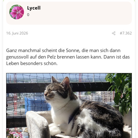
n
Lycell
e
n
0
:
16. Juni 2026
#7.362
Ganz manchmal scheint die Sonne, die man sich dann
genussvoll auf den Pelz brennen lassen kann. Dann ist das
Leben besonders schön.