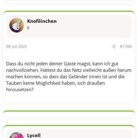
e
a
k
t
Knofilinchen
i
o
0
n
e
n
08. Juli 2026
#7.366
:
Dass du nicht jeden deiner Gäste magst, kann ich gut
nachvollziehen. Hättest du das Netz vielleicht außen herum
machen können, so dass das Geländer innen ist und die
Tauben keine Möglichkeit haben, sich draußen
hinzusetzen?
Lycell