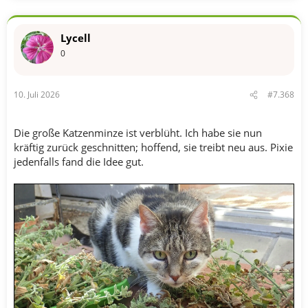
a
k
t
Lycell
i
o
0
n
e
n
10. Juli 2026
#7.368
:
Die große Katzenminze ist verblüht. Ich habe sie nun
kräftig zurück geschnitten; hoffend, sie treibt neu aus. Pixie
jedenfalls fand die Idee gut.