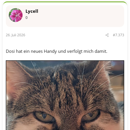
k
t
Lycell
i
o
0
n
e
n
26. Juli 2026
#7.373
:
Dosi hat ein neues Handy und verfolgt mich damit.