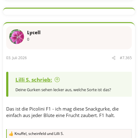
Lycell
0
03. Juli 2026
#7.365
Lilli S. schrieb:
Deine Gurken sehen lecker aus, welche Sorte ist das?
Das ist die Picolini F1 - ich mag diese Snackgurke, die
einfach aus jeder Blüte eine Frucht zaubert. F1 halt.
Knuffel
,
scheinfeld
und
Lilli S.
R