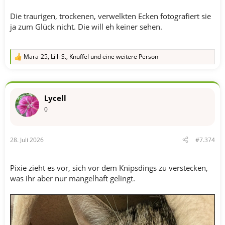
Die traurigen, trockenen, verwelkten Ecken fotografiert sie
ja zum Glück nicht. Die will eh keiner sehen.
Mara-25
,
Lilli S.
,
Knuffel
und eine weitere Person
R
e
a
k
t
Lycell
i
o
0
n
e
n
28. Juli 2026
#7.374
:
Pixie zieht es vor, sich vor dem Knipsdings zu verstecken,
was ihr aber nur mangelhaft gelingt.