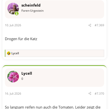
t
scheinfeld
i
o
Foren-Urgestein
n
e
n
10. Juli 2026
#7.369
:
Drogen für die Katz
Lycell
R
e
a
k
t
Lycell
i
o
0
n
e
n
16. Juli 2026
#7.370
:
So langsam reifen nun auch die Tomaten. Leider zeigt die