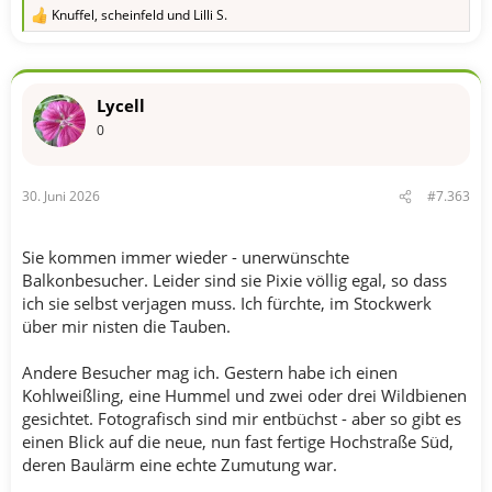
Knuffel
,
scheinfeld
und
Lilli S.
R
e
a
k
t
Lycell
i
o
0
n
e
n
30. Juni 2026
#7.363
:
Sie kommen immer wieder - unerwünschte
Balkonbesucher. Leider sind sie Pixie völlig egal, so dass
ich sie selbst verjagen muss. Ich fürchte, im Stockwerk
über mir nisten die Tauben.
Andere Besucher mag ich. Gestern habe ich einen
Kohlweißling, eine Hummel und zwei oder drei Wildbienen
gesichtet. Fotografisch sind mir entbüchst - aber so gibt es
einen Blick auf die neue, nun fast fertige Hochstraße Süd,
deren Baulärm eine echte Zumutung war.