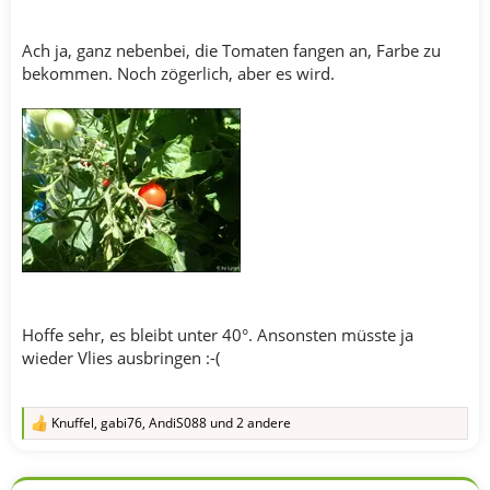
Ach ja, ganz nebenbei, die Tomaten fangen an, Farbe zu
bekommen. Noch zögerlich, aber es wird.
Hoffe sehr, es bleibt unter 40°. Ansonsten müsste ja
wieder Vlies ausbringen :-(
Knuffel
,
gabi76
,
AndiS088
und 2 andere
R
e
a
k