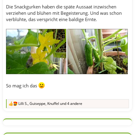
Die Snackgurken haben die späte Aussaat inzwischen
verziehen und blühen mit Begeisterung. Und was schon
verblühte, das verspricht eine baldige Ernte.
.
So mag ich das
Lilli S.
,
Guiseppe
,
Knuffel
und 4 andere
R
e
a
k
t
i
o