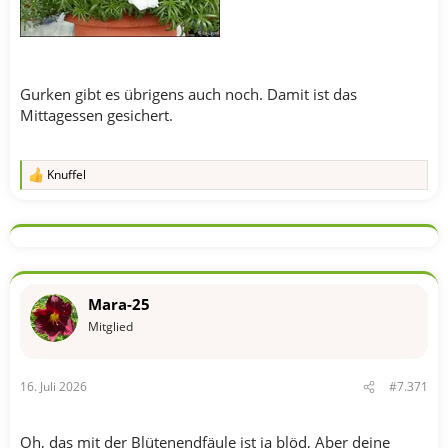
Gurken gibt es übrigens auch noch. Damit ist das
Mittagessen gesichert.
Knuffel
R
e
a
k
t
i
o
n
Mara-25
e
n
Mitglied
:
16. Juli 2026
#7.371
Oh, das mit der Blütenendfäule ist ja blöd, Aber deine