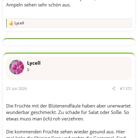
Ampeln sehen sehr schön aus.
Lycell
R
e
a
k
t
i
o
n
Lycell
e
n
0
:
25. Juli 2026
#7.372
Die Früchte mit der Blütenendfäule haben aber unerwartet
wunderbar geschmeckt. Zu schade für Salat oder Soße. So
etwas muss man (ich) roh verzehren.
Die kommenden Früchte sehen wieder gesund aus. Hier
mal links die Shining Creg und rechts die Gargamel. Sind