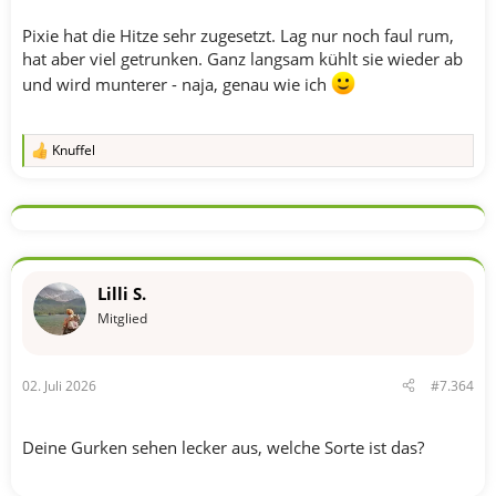
Pixie hat die Hitze sehr zugesetzt. Lag nur noch faul rum,
hat aber viel getrunken. Ganz langsam kühlt sie wieder ab
und wird munterer - naja, genau wie ich
Knuffel
R
e
a
k
t
i
o
n
Lilli S.
e
n
Mitglied
:
02. Juli 2026
#7.364
Deine Gurken sehen lecker aus, welche Sorte ist das?