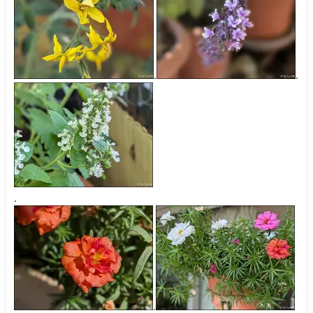
.
.
.
.