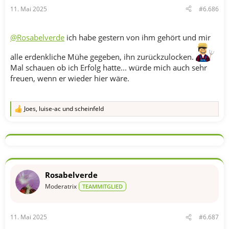
n
11. Mai 2025
#6.686
:
@Rosabelverde
ich habe gestern von ihm gehört und mir
alle erdenkliche Mühe gegeben, ihn zurückzulocken.
Mal schauen ob ich Erfolg hatte... würde mich auch sehr
freuen, wenn er wieder hier wäre.
Joes
,
luise-ac
und
scheinfeld
R
e
a
k
t
i
o
n
Rosabelverde
e
n
Moderatrix
TEAMMITGLIED
:
11. Mai 2025
#6.687