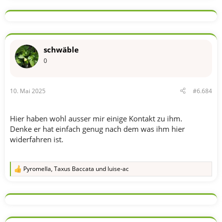
a
k
t
i
o
n
schwäble
e
n
0
:
10. Mai 2025
#6.684
Hier haben wohl ausser mir einige Kontakt zu ihm.
Denke er hat einfach genug nach dem was ihm hier
widerfahren ist.
Pyromella
,
Taxus Baccata
und
luise-ac
R
e
a
k
t
i
o