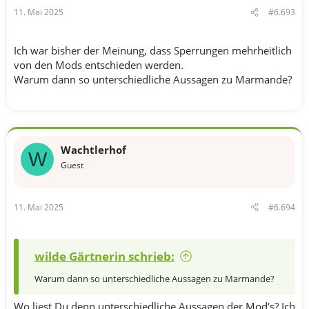
n
11. Mai 2025
#6.693
:
Ich war bisher der Meinung, dass Sperrungen mehrheitlich
von den Mods entschieden werden.
Warum dann so unterschiedliche Aussagen zu Marmande?
Wachtlerhof
W
Guest
11. Mai 2025
#6.694
wilde Gärtnerin schrieb:
Warum dann so unterschiedliche Aussagen zu Marmande?
Wo liest Du denn unterschiedliche Aussagen der Mod's? Ich