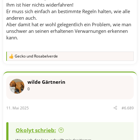
Ihm ist hier nichts widerfahren!
Er muss sich einfach an bestimmte Regeln halten, wie alle
anderen auch.
Aber damit hat er wohl gelegentlich ein Problem, wie man
unschwer an seinen erhaltenen Verwarnungen erkennen
kann.
Gecko
und
Rosabelverde
R
e
a
k
t
wilde Gärtnerin
i
o
0
n
e
n
11. Mai 2025
#6.689
:
Okolyt schrieb: