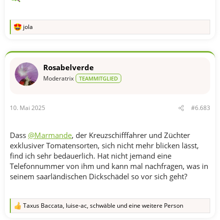
jola
R
e
a
k
t
Rosabelverde
i
o
Moderatrix
TEAMMITGLIED
n
e
n
10. Mai 2025
#6.683
:
Dass
@Marmande
, der Kreuzschifffahrer und Züchter
exklusiver Tomatensorten, sich nicht mehr blicken lässt,
find ich sehr bedauerlich. Hat nicht jemand eine
Telefonnummer von ihm und kann mal nachfragen, was in
seinem saarländischen Dickschädel so vor sich geht?
Taxus Baccata
,
luise-ac
,
schwäble
und eine weitere Person
R
e