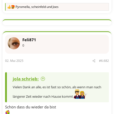
Pyromella
,
scheinfeld
und
Joes
R
e
a
k
t
i
o
n
Feli871
e
n
0
:
02. Mai 2025
#6.682
jola schrieb:
Vielen Dank an alle, es ist fast so schön, als wenn man nach
längerer Zeit wieder nach Hause kommt
Schön dass du wieder da bist