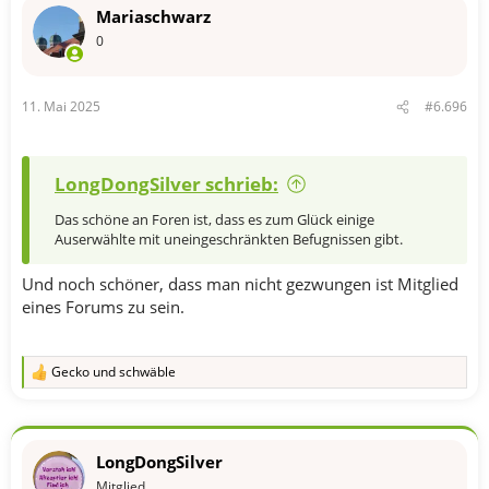
Mariaschwarz
0
11. Mai 2025
#6.696
LongDongSilver schrieb:
Das schöne an Foren ist, dass es zum Glück einige
Auserwählte mit uneingeschränkten Befugnissen gibt.
Und noch schöner, dass man nicht gezwungen ist Mitglied
eines Forums zu sein.
Gecko
und
schwäble
R
e
a
k
t
LongDongSilver
i
o
Mitglied