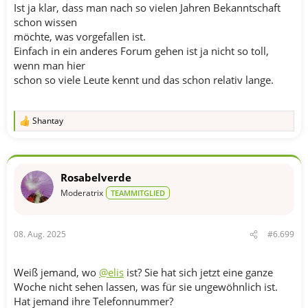
Ist ja klar, dass man nach so vielen Jahren Bekanntschaft
schon wissen
möchte, was vorgefallen ist.
Einfach in ein anderes Forum gehen ist ja nicht so toll,
wenn man hier
schon so viele Leute kennt und das schon relativ lange.
Shantay
R
e
a
k
t
Rosabelverde
i
o
Moderatrix
TEAMMITGLIED
n
e
n
08. Aug. 2025
#6.699
:
Weiß jemand, wo
@elis
ist? Sie hat sich jetzt eine ganze
Woche nicht sehen lassen, was für sie ungewöhnlich ist.
Hat jemand ihre Telefonnummer?