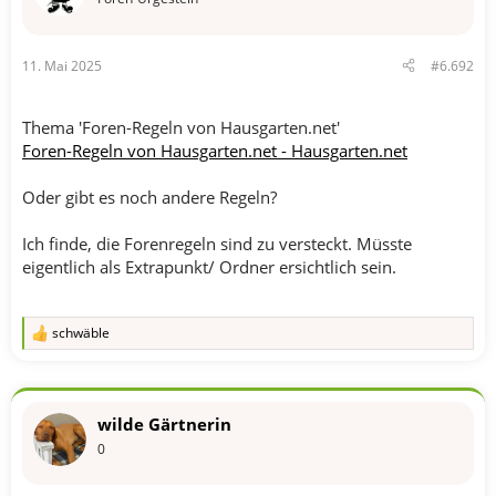
11. Mai 2025
#6.692
Thema 'Foren-Regeln von Hausgarten.net'
Foren-Regeln von Hausgarten.net - Hausgarten.net
Oder gibt es noch andere Regeln?
Ich finde, die Forenregeln sind zu versteckt. Müsste
eigentlich als Extrapunkt/ Ordner ersichtlich sein.
schwäble
R
e
a
k
t
wilde Gärtnerin
i
o
0
n
e