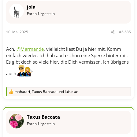
n
jola
e
n
Foren-Urgestein
:
10. Mai 2025
#6.685
Ach,
@Marmande
, vielleicht liest Du ja hier mit. Komm
einfach wieder. Ich hab auch schon eine Sperre hinter mir.
Es gibt doch so viele hier, die Dich vermissen. Ich übrigens
auch
mahatari
,
Taxus Baccata
und
luise-ac
R
e
a
k
t
Taxus Baccata
i
o
Foren-Urgestein
n
e