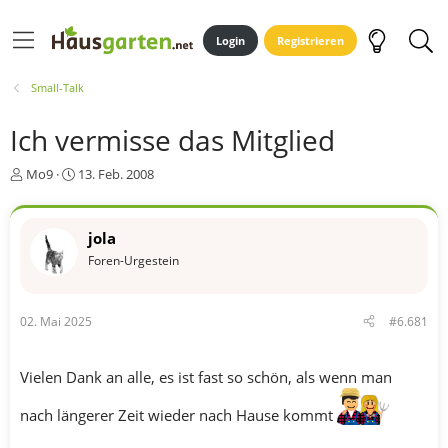
Login
Registrieren
Small-Talk
Ich vermisse das Mitglied
E
E
Mo9
13. Feb. 2008
r
r
s
s
t
t
jola
e
e
Foren-Urgestein
l
l
l
l
e
t
r
a
02. Mai 2025
#6.681
m
Vielen Dank an alle, es ist fast so schön, als wenn man
nach längerer Zeit wieder nach Hause kommt