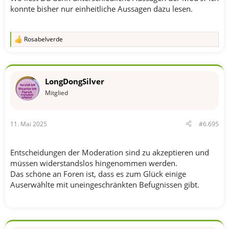
konnte bisher nur einheitliche Aussagen dazu lesen.
Rosabelverde
R
e
a
k
t
LongDongSilver
i
o
Mitglied
n
e
n
11. Mai 2025
#6.695
:
Entscheidungen der Moderation sind zu akzeptieren und
müssen widerstandslos hingenommen werden.
Das schöne an Foren ist, dass es zum Glück einige
Auserwählte mit uneingeschränkten Befugnissen gibt.