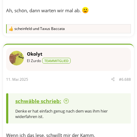
Ah, schön, dann warten wir mal ab.
scheinfeld
und
Taxus Baccata
R
e
a
k
t
Okolyt
i
o
El Zurdo
TEAMMITGLIED
n
e
n
11. Mai 2025
#6.688
:
schwäble schrieb:
Denke er hat einfach genug nach dem was ihm hier
widerfahren ist.
Wenn ich das lese, schwillt mir der Kamm.