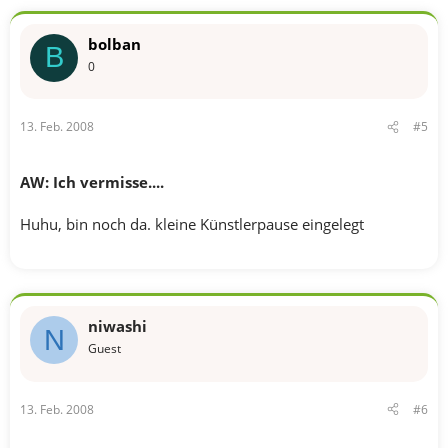
bolban
B
0
13. Feb. 2008
#5
AW: Ich vermisse....
Huhu, bin noch da. kleine Künstlerpause eingelegt
niwashi
N
Guest
13. Feb. 2008
#6