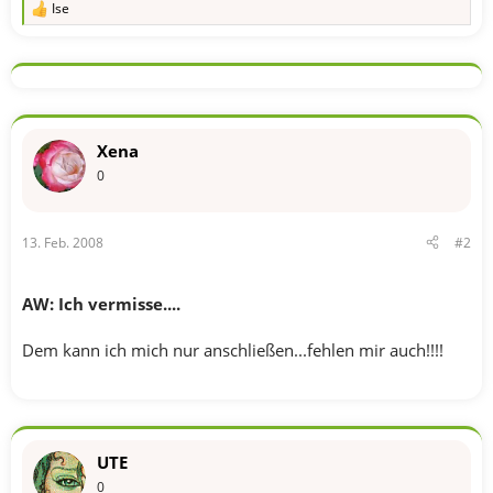
Ise
R
e
a
k
t
i
o
n
Xena
e
n
0
:
13. Feb. 2008
#2
AW: Ich vermisse....
Dem kann ich mich nur anschließen...fehlen mir auch!!!!
UTE
0