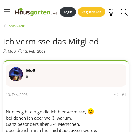
Login
Registrieren
Small-Talk
Ich vermisse das Mitglied
E
E
Mo9
13. Feb. 2008
r
r
s
s
t
t
Mo9
e
e
0
l
l
l
l
e
t
r
a
13. Feb. 2008
#1
m
Nun es gibt einige die ich hier vermisse,
bei denen ich aber weiß, warum.
Ganz besonders aber 3-4 Menschen,
über die ich mich hier nicht auslassen werde,