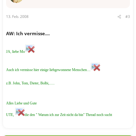
13. Feb. 2008
#3
AW: Ich vermisse....
JA, liebe Mo
Auch ich vermisse hier einige liebgewonnene Menschen....
z.B. John, Tom, Dieter, Bolbi,......
Alles Liebe und Gute
UTE,
die den " Warum ich zur Zeit nicht da bin" Thread noch sucht