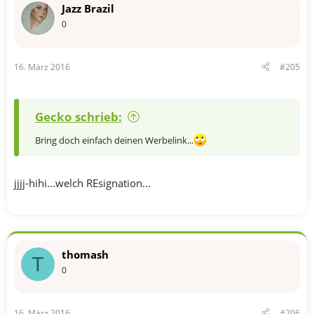
Jazz Brazil
0
16. März 2016
#205
Gecko schrieb:
Bring doch einfach deinen Werbelink...
jjjj-hihi...welch REsignation...
thomash
T
0
16. März 2016
#206