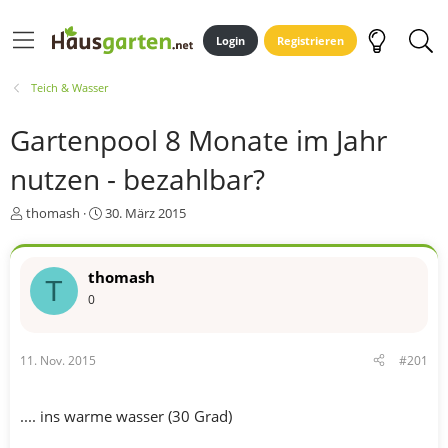
Login
Registrieren
Teich & Wasser
Gartenpool 8 Monate im Jahr
nutzen - bezahlbar?
E
E
thomash
30. März 2015
r
r
s
s
t
t
thomash
T
e
e
0
l
l
l
l
e
t
r
a
11. Nov. 2015
#201
m
.... ins warme wasser (30 Grad)