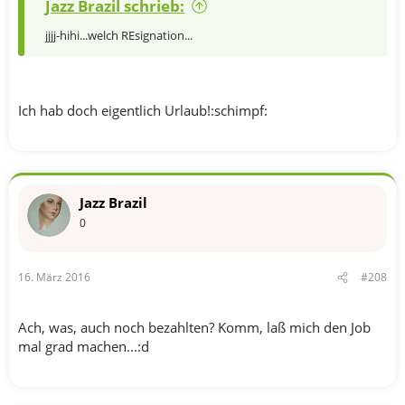
Jazz Brazil schrieb:
jjjj-hihi...welch REsignation...
Ich hab doch eigentlich Urlaub!:schimpf:
Jazz Brazil
0
16. März 2016
#208
Ach, was, auch noch bezahlten? Komm, laß mich den Job
mal grad machen...:d