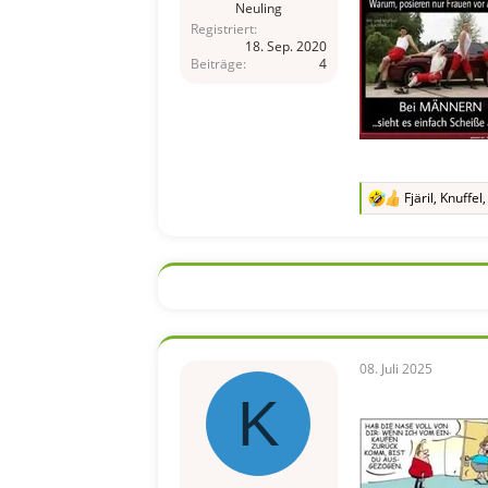
Neuling
Registriert
18. Sep. 2020
Beiträge
4
Fjäril
,
Knuffel
R
e
a
k
t
i
o
n
e
n
08. Juli 2025
:
K