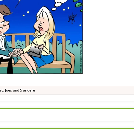
ac
,
Joes
und 5 andere