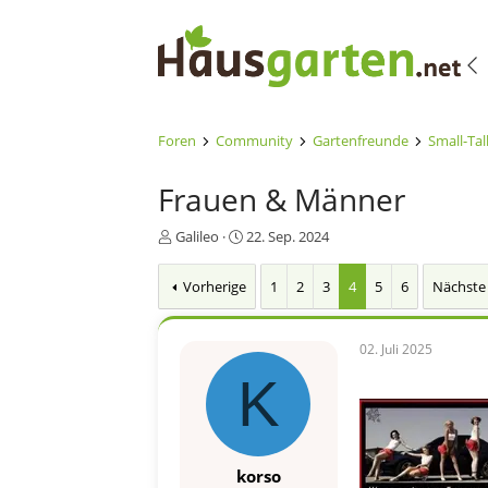
Foren
Community
Gartenfreunde
Small-Tal
Frauen & Männer
E
E
Galileo
22. Sep. 2024
r
r
s
s
Vorherige
1
2
3
4
5
6
Nächste
t
t
e
e
l
l
02. Juli 2025
l
l
e
t
K
r
a
m
korso