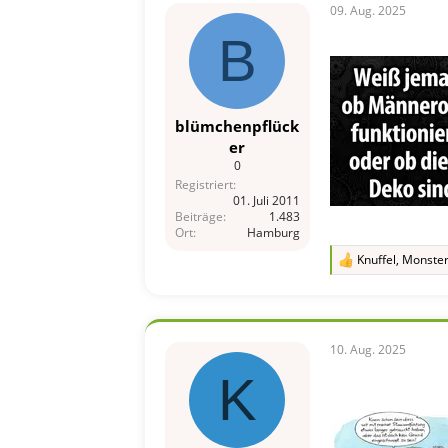
n
09. Aug. 2025
:
B
blümchenpflück
er
0
Registriert
01. Juli 2011
Beiträge
1.483
Ort
Hamburg
Knuffel
,
Monste
R
e
a
k
t
i
10. Aug. 2025
o
K
n
e
n
: