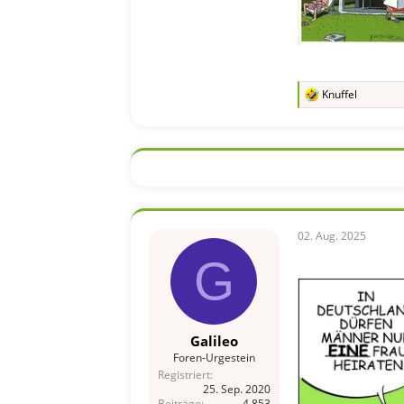
Knuffel
R
e
a
k
t
i
o
n
e
n
02. Aug. 2025
:
G
Galileo
Foren-Urgestein
Registriert
25. Sep. 2020
Beiträge
4.853