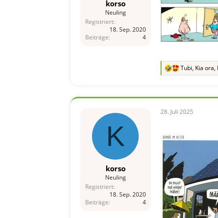
korso
Neuling
Registriert
18. Sep. 2020
Beiträge
4
Tubi
,
Kia ora
,
R
e
a
k
t
i
28. Juli 2025
o
K
n
e
n
:
korso
Neuling
Registriert
18. Sep. 2020
Beiträge
4