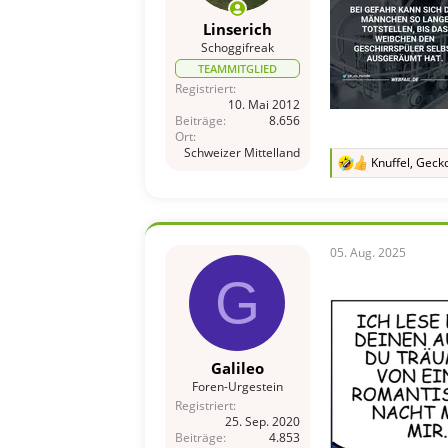
Linserich
Schoggifreak
TEAMMITGLIED
Registriert
10. Mai 2012
Beiträge
8.656
Ort
Schweizer Mittelland
Knuffel
,
Geck
R
e
a
k
t
i
05. Aug. 2025
o
G
n
e
n
:
Galileo
Foren-Urgestein
Registriert
25. Sep. 2020
Beiträge
4.853