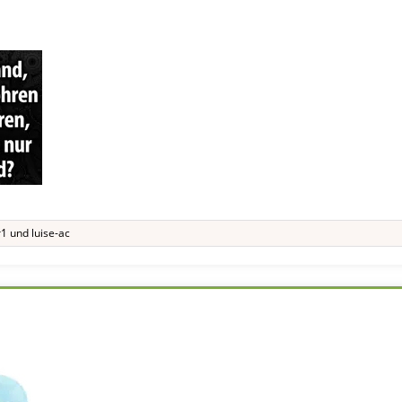
r1
und
luise-ac