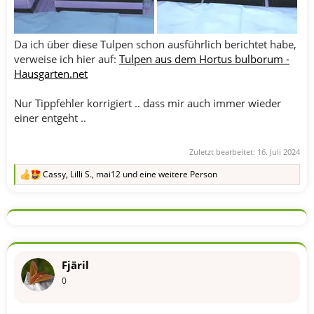
Da ich über diese Tulpen schon ausführlich berichtet habe,
verweise ich hier auf:
Tulpen aus dem Hortus bulborum -
Hausgarten.net
Nur Tippfehler korrigiert .. dass mir auch immer wieder
einer entgeht ..
Zuletzt bearbeitet:
16. Juli 2024
Cassy
,
Lilli S.
,
mai12
und eine weitere Person
R
e
a
k
t
i
o
n
Fjäril
e
n
0
: