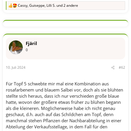
Cassy
,
Guiseppe
,
Lilli S.
und 2 andere
R
e
a
k
t
i
o
n
Fjäril
e
n
0
:
10. Juli 2024
#62
Für Topf 5 schwebte mir mal eine Kombination aus
rosafarbenem und blauem Salbei vor, doch als sie blühten
stellte sich heraus, dass ich nur verschieden große blaue
hatte, wovon der größere etwas früher zu blühen begann
als die kleineren. Möglicherweise habe ich nicht genau
geschaut, d.h. auch auf das Schildchen am Topf, denn
manchmal stehen Pflanzen der Nachbarabteilung in einer
Abteilung der Verkaufsstellage, in dem Fall für den