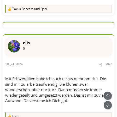
Taxus Baccata
und
Fjäril
R
e
a
k
t
i
o
n
elis
e
n
0
:
18. Juli 2024
#67
Mit Schwertlilien habe ich auch nichts mehr am Hut. Die
sind mir zu arbeitsaufwendig. Sie blühen zwar
wunderschön, aber nur kurz. Dann müssen sie immer
wieder geteilt und umgesetzt werden. Das ist mir zuviel
Aufwand. Da verstehe ich Dich gut.
Fjäril