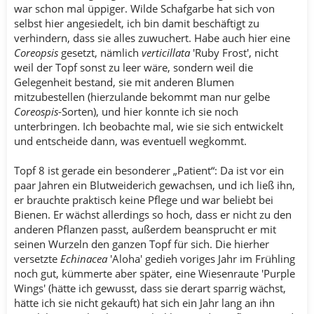
war schon mal üppiger. Wilde Schafgarbe hat sich von
selbst hier angesiedelt, ich bin damit beschäftigt zu
verhindern, dass sie alles zuwuchert. Habe auch hier eine
Coreopsis
gesetzt, nämlich
verticillata
'Ruby Frost', nicht
weil der Topf sonst zu leer wäre, sondern weil die
Gelegenheit bestand, sie mit anderen Blumen
mitzubestellen (hierzulande bekommt man nur gelbe
Coreospis
-Sorten), und hier konnte ich sie noch
unterbringen. Ich beobachte mal, wie sie sich entwickelt
und entscheide dann, was eventuell wegkommt.
Topf 8 ist gerade ein besonderer „Patient“: Da ist vor ein
paar Jahren ein Blutweiderich gewachsen, und ich ließ ihn,
er brauchte praktisch keine Pflege und war beliebt bei
Bienen. Er wächst allerdings so hoch, dass er nicht zu den
anderen Pflanzen passt, außerdem beansprucht er mit
seinen Wurzeln den ganzen Topf für sich. Die hierher
versetzte
Echinacea
'Aloha' gedieh voriges Jahr im Frühling
noch gut, kümmerte aber später, eine Wiesenraute 'Purple
Wings' (hätte ich gewusst, dass sie derart sparrig wächst,
hätte ich sie nicht gekauft) hat sich ein Jahr lang an ihn