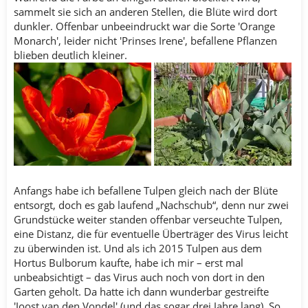
sammelt sie sich an anderen Stellen, die Blüte wird dort
dunkler. Offenbar unbeeindruckt war die Sorte 'Orange
Monarch', leider nicht 'Prinses Irene', befallene Pflanzen
blieben deutlich kleiner.
Anfangs habe ich befallene Tulpen gleich nach der Blüte
entsorgt, doch es gab laufend „Nachschub“, denn nur zwei
Grundstücke weiter standen offenbar verseuchte Tulpen,
eine Distanz, die für eventuelle Überträger des Virus leicht
zu überwinden ist. Und als ich 2015 Tulpen aus dem
Hortus Bulborum kaufte, habe ich mir – erst mal
unbeabsichtigt – das Virus auch noch von dort in den
Garten geholt. Da hatte ich dann wunderbar gestreifte
'Joost van den Vondel' (und das sogar drei Jahre lang). So