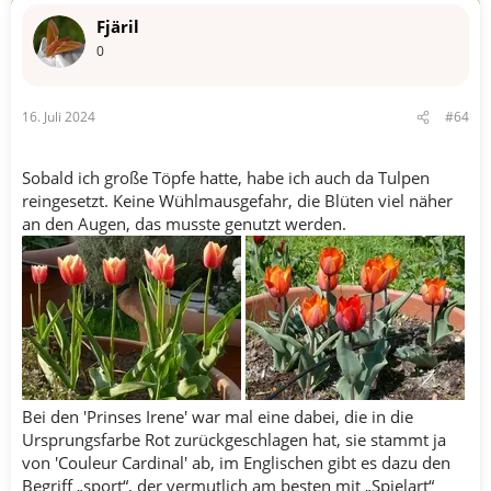
n
Fjäril
e
n
0
:
16. Juli 2024
#64
Sobald ich große Töpfe hatte, habe ich auch da Tulpen
reingesetzt. Keine Wühlmausgefahr, die Blüten viel näher
an den Augen, das musste genutzt werden.
Bei den 'Prinses Irene' war mal eine dabei, die in die
Ursprungsfarbe Rot zurückgeschlagen hat, sie stammt ja
von 'Couleur Cardinal' ab, im Englischen gibt es dazu den
Begriff „sport“, der vermutlich am besten mit „Spielart“