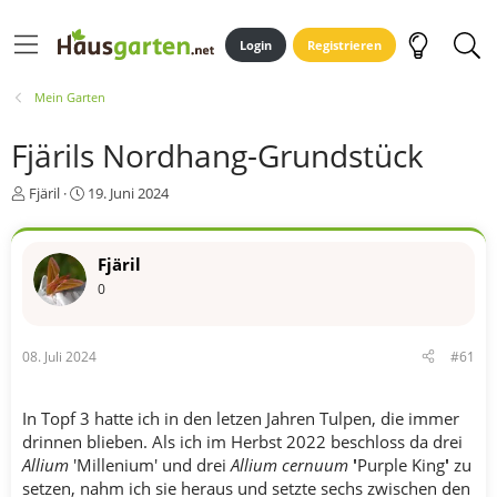
Login
Registrieren
Mein Garten
Fjärils Nordhang-Grundstück
E
E
Fjäril
19. Juni 2024
r
r
s
s
t
t
Fjäril
e
e
0
l
l
l
l
e
t
r
a
08. Juli 2024
#61
m
In Topf 3 hatte ich in den letzen Jahren Tulpen, die immer
drinnen blieben. Als ich im Herbst 2022 beschloss da drei
Allium
'Millenium' und drei
Allium cernuum
'
Purple King
'
zu
setzen, nahm ich sie heraus und setzte sechs zwischen den