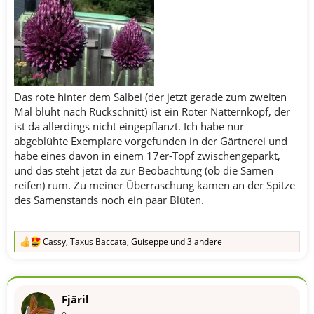
Das rote hinter dem Salbei (der jetzt gerade zum zweiten
Mal blüht nach Rückschnitt) ist ein Roter Natternkopf, der
ist da allerdings nicht eingepflanzt. Ich habe nur
abgeblühte Exemplare vorgefunden in der Gärtnerei und
habe eines davon in einem 17er-Topf zwischengeparkt,
und das steht jetzt da zur Beobachtung (ob die Samen
reifen) rum. Zu meiner Überraschung kamen an der Spitze
des Samenstands noch ein paar Blüten.
Cassy
,
Taxus Baccata
,
Guiseppe
und 3 andere
R
e
a
k
t
Fjäril
i
o