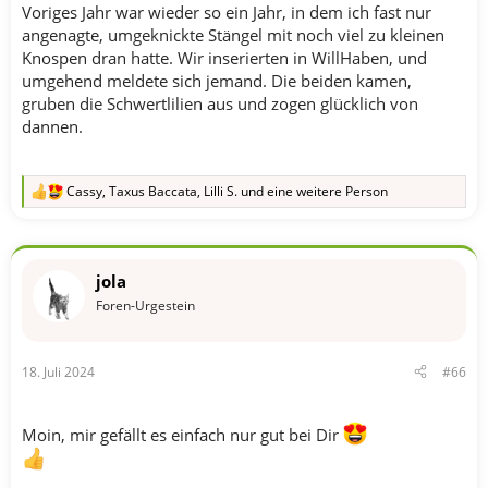
Voriges Jahr war wieder so ein Jahr, in dem ich fast nur
angenagte, umgeknickte Stängel mit noch viel zu kleinen
Knospen dran hatte. Wir inserierten in WillHaben, und
umgehend meldete sich jemand. Die beiden kamen,
gruben die Schwertlilien aus und zogen glücklich von
dannen.
Cassy
,
Taxus Baccata
,
Lilli S.
und eine weitere Person
R
e
a
k
t
jola
i
o
Foren-Urgestein
n
e
n
18. Juli 2024
#66
:
Moin, mir gefällt es einfach nur gut bei Dir