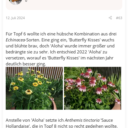
0
n
e
n
12. Juli 2024
#63
:
Für Topf 6 wollte ich eine hübsche Kombination aus drei
Echinacea
-Sorten. Eine ging ein, 'Butterfly Kisses' wuchs
und blühte brav, doch 'Aloha' wurde immer größer und
bedrängte sie zu sehr. Ich entschied 2022 'Aloha' zu
versetzen, worauf es 'Butterfly Kisses' im nächsten Jahr
deutlich besser ging.
Anstelle von 'Aloha' setzte ich
Anthemis tinctoria
'Sauce
Hollandaise', die in Topf 8 nicht so recht gedeihen wollte.