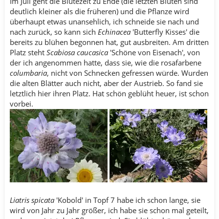
Im Juli geht die Blütezeit zu Ende (die letzten Blüten sind
deutlich kleiner als die früheren) und die Pflanze wird
überhaupt etwas unansehlich, ich schneide sie nach und
nach zurück, so kann sich
Echinacea
'Butterfly Kisses' die
bereits zu blühen begonnen hat, gut ausbreiten. Am dritten
Platz steht
Scabiosa caucasica
'Schöne von Eisenach', von
der ich angenommen hatte, dass sie, wie die rosafarbene
columbaria
, nicht von Schnecken gefressen würde. Wurden
die alten Blätter auch nicht, aber der Austrieb. So fand sie
letztlich hier ihren Platz. Hat schön geblüht heuer, ist schon
vorbei.
Liatris spicata
'Kobold' in Topf 7 habe ich schon lange, sie
wird von Jahr zu Jahr größer, ich habe sie schon mal geteilt,