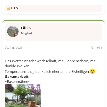
Lilli S.
R
e
a
k
t
Lilli S.
i
o
Mitglied
n
e
n
20. Apr. 2026
#35
:
Das Wetter ist sehr wechselhaft, mal Sonnenschein, mal
dunkle Wolken.
Temperaturmäßig denke ich eher an die Eisheiligen
Gartenarbeit
~Rasenmähen~