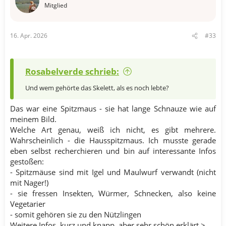
o
Mitglied
n
e
n
16. Apr. 2026
#33
:
Rosabelverde schrieb:
Und wem gehörte das Skelett, als es noch lebte?
Das war eine Spitzmaus - sie hat lange Schnauze wie auf
meinem Bild.
Welche Art genau, weiß ich nicht, es gibt mehrere.
Wahrscheinlich - die Hausspitzmaus. Ich musste gerade
eben selbst recherchieren und bin auf interessante Infos
gestoßen:
- Spitzmäuse sind mit Igel und Maulwurf verwandt (nicht
mit Nager!)
- sie fressen Insekten, Würmer, Schnecken, also keine
Vegetarier​
- somit gehören sie zu den Nützlingen
Weitere Infos, kurz und knapp, aber sehr schön erklärt >