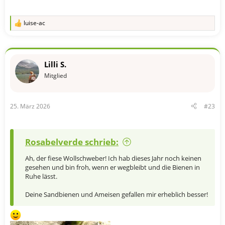
luise-ac
R
e
a
k
t
Lilli S.
i
o
Mitglied
n
e
n
25. März 2026
#23
:
Rosabelverde schrieb:
Ah, der fiese Wollschweber! Ich hab dieses Jahr noch keinen
gesehen und bin froh, wenn er wegbleibt und die Bienen in
Ruhe lässt.
Deine Sandbienen und Ameisen gefallen mir erheblich besser!