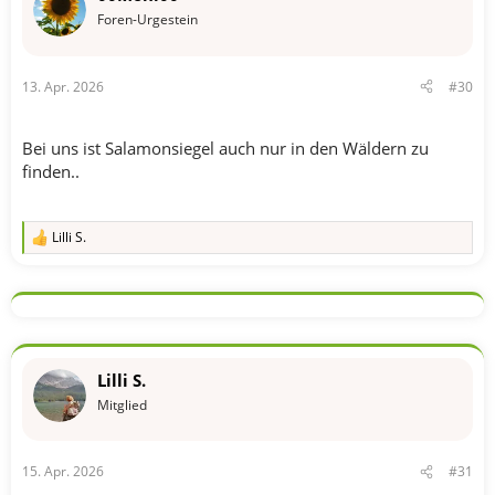
o
Foren-Urgestein
n
e
n
13. Apr. 2026
#30
:
Bei uns ist Salamonsiegel auch nur in den Wäldern zu
finden..
Lilli S.
R
e
a
k
t
i
o
n
Lilli S.
e
n
Mitglied
:
15. Apr. 2026
#31