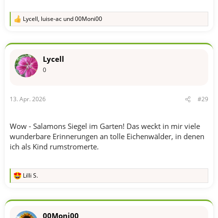
Lycell
,
luise-ac
und
00Moni00
R
e
a
k
t
Lycell
i
o
0
n
e
n
13. Apr. 2026
#29
:
Wow - Salamons Siegel im Garten! Das weckt in mir viele
wunderbare Erinnerungen an tolle Eichenwälder, in denen
ich als Kind rumstromerte.
Lilli S.
R
e
a
k
t
00Moni00
i