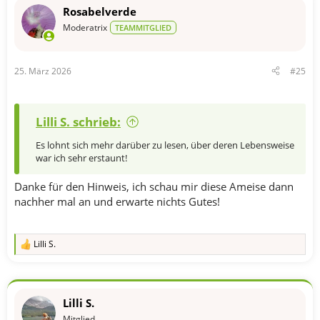
n
Rosabelverde
e
n
Moderatrix
TEAMMITGLIED
:
25. März 2026
#25
Lilli S. schrieb:
Es lohnt sich mehr darüber zu lesen, über deren Lebensweise
war ich sehr erstaunt!
Danke für den Hinweis, ich schau mir diese Ameise dann
nachher mal an und erwarte nichts Gutes!
Lilli S.
R
e
a
k
t
Lilli S.
i
o
Mitglied