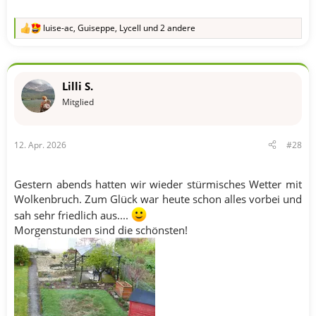
luise-ac
,
Guiseppe
,
Lycell
und 2 andere
R
e
a
k
t
Lilli S.
i
o
Mitglied
n
e
n
12. Apr. 2026
#28
:
Gestern abends hatten wir wieder stürmisches Wetter mit
Wolkenbruch. Zum Glück war heute schon alles vorbei und
sah sehr friedlich aus....
Morgenstunden sind die schönsten!