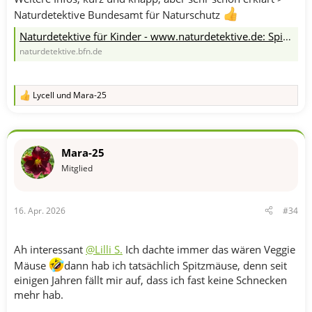
Naturdetektive Bundesamt für Naturschutz
Naturdetektive für Kinder - www.naturdetektive.de: Spitzmaus
naturdetektive.bfn.de
Lycell
und
Mara-25
R
e
a
k
t
Mara-25
i
o
Mitglied
n
e
n
16. Apr. 2026
#34
:
Ah interessant
@Lilli S.
Ich dachte immer das wären Veggie
Mäuse
dann hab ich tatsächlich Spitzmäuse, denn seit
einigen Jahren fällt mir auf, dass ich fast keine Schnecken
mehr hab.