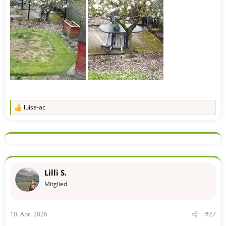
luise-ac
R
e
a
k
t
i
o
n
Lilli S.
e
n
Mitglied
:
10. Apr. 2026
#27