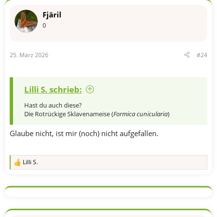
Fjäril
0
25. März 2026
#24
Lilli S. schrieb:
Hast du auch diese?
Die Rotrückige Sklavenameise (
Formica cunicularia
)
Glaube nicht, ist mir (noch) nicht aufgefallen.
Lilli S.
R
e
a
k
t
i
o