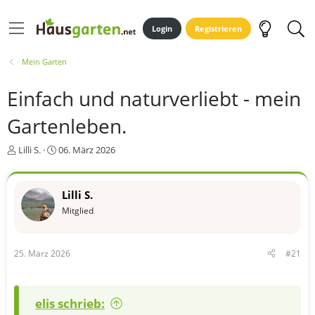
Login
Registrieren
Mein Garten
Einfach und naturverliebt - mein
Gartenleben.
E
E
Lilli S.
06. März 2026
r
r
s
s
t
t
Lilli S.
e
e
Mitglied
l
l
l
l
e
t
r
a
25. März 2026
#21
m
elis schrieb: