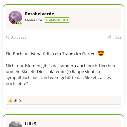
i
o
n
Rosabelverde
e
n
Moderatrix
TEAMMITGLIED
:
16. Apr. 2026
#32
Ein Bachlauf ist natürlich ein Traum im Garten!
Nicht nur Blumen gibt's da, sondern auch noch Tierchen
und ein Skelett! Die schlafende (?) Raupe sieht so
sympathisch aus. Und wem gehörte das Skelett, als es
noch lebte?
Lilli S.
R
e
a
k
t
Lilli S.
i