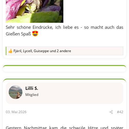
Sehr schöne Eindrücke, ich liebe es - so macht auch das
Gießen Spaß
Fjäril
,
Lycell
,
Guiseppe
und 2 andere
R
e
a
k
t
i
o
n
Lilli S.
e
n
Mitglied
:
03. Mai 2026
#42
Gestern Nachmittag kam die schwüle Hitze und später