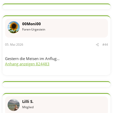
a
k
t
i
o
n
00Moni00
e
n
Foren-Urgestein
:
05. Mai 2026
#44
Gestern die Meisen im Anflug...
Anhang anzeigen 824483
Lilli S.
Mitglied