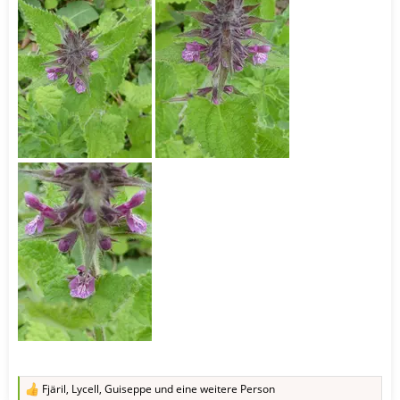
Fjäril
,
Lycell
,
Guiseppe
und eine weitere Person
R