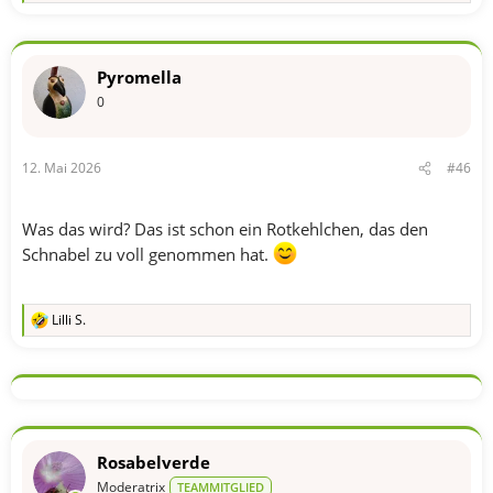
e
a
k
t
Pyromella
i
o
0
n
e
n
12. Mai 2026
#46
:
Was das wird? Das ist schon ein Rotkehlchen, das den
Schnabel zu voll genommen hat.
Lilli S.
R
e
a
k
t
i
o
n
Rosabelverde
e
n
Moderatrix
TEAMMITGLIED