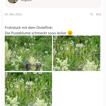
n
e
n
05. Mai 2026
#43
:
Frühstück mit dem Distelfink:
Die Pusteblume schmeckt sooo lecker