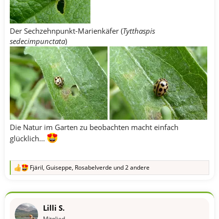
Der Sechzehnpunkt-Marienkäfer (
Tytthaspis
sedecimpunctata
)
Die Natur im Garten zu beobachten macht einfach
glücklich...
Fjäril
,
Guiseppe
,
Rosabelverde
und 2 andere
R
e
a
k
t
Lilli S.
i
o
Mitglied