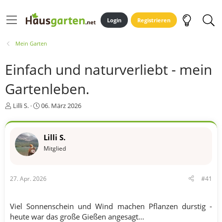
Login
Registrieren
Mein Garten
Einfach und naturverliebt - mein
Gartenleben.
E
E
Lilli S.
06. März 2026
r
r
s
s
t
t
Lilli S.
e
e
Mitglied
l
l
l
l
e
t
r
a
27. Apr. 2026
#41
m
Viel Sonnenschein und Wind machen Pflanzen durstig -
heute war das große Gießen angesagt...