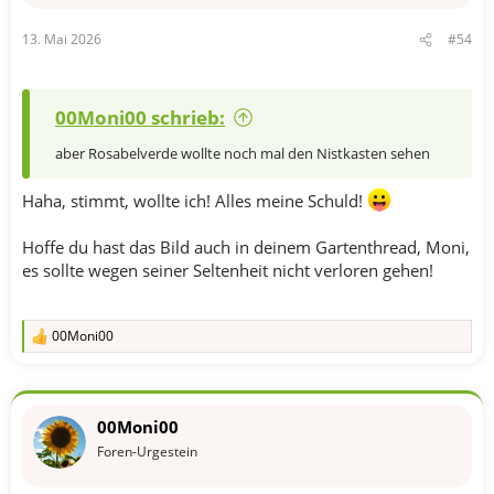
13. Mai 2026
#54
00Moni00 schrieb:
aber Rosabelverde wollte noch mal den Nistkasten sehen
Haha, stimmt, wollte ich! Alles meine Schuld!
Hoffe du hast das Bild auch in deinem Gartenthread, Moni,
es sollte wegen seiner Seltenheit nicht verloren gehen!
00Moni00
R
e
a
k
t
00Moni00
i
o
Foren-Urgestein
n
e