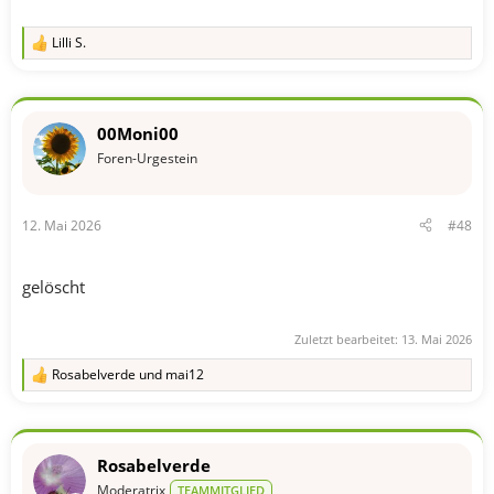
Lilli S.
R
e
a
k
t
00Moni00
i
o
Foren-Urgestein
n
e
n
12. Mai 2026
#48
:
gelöscht
Zuletzt bearbeitet:
13. Mai 2026
Rosabelverde
und
mai12
R
e
a
k
t
Rosabelverde
i
o
Moderatrix
TEAMMITGLIED