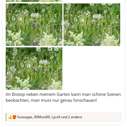
Im Biotop neben meinem Garten kann man schöne Szenen
beobachten, man muss nur genau hinschauen!
Guiseppe
,
00Moni00
,
Lycell
und 2 andere
R
e