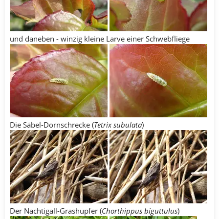
und daneben - winzig kleine Larve einer Schwebfliege
Die Säbel-Dornschrecke (
Tetrix subulata
)
Der Nachtigall-Grashüpfer (
Chorthippus biguttulus
)