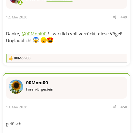
n
e
n
12. Mai 2026
#49
:
Danke,
@00Moni00
! - wirklich voll verrückt, diese Vögel!
Unglaublich!
00Moni00
R
e
a
k
t
00Moni00
i
o
Foren-Urgestein
n
e
n
13. Mai 2026
#50
:
gelöscht