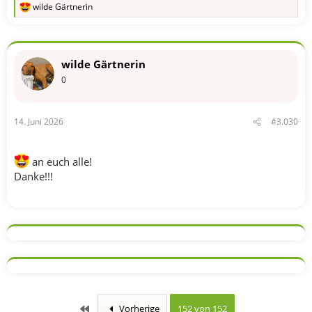
wilde Gärtnerin
R
e
a
k
t
wilde Gärtnerin
i
o
0
n
e
n
14. Juni 2026
#3.030
:
an euch alle!
Danke!!!
Erste
Vorherige
152 von 152