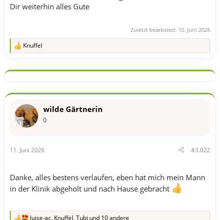
Dir weiterhin alles Gute
Zuletzt bearbeitet:
10. Juni 2026
Knuffel
R
e
a
k
t
i
o
n
wilde Gärtnerin
e
n
0
:
11. Juni 2026
#3.022
Danke, alles bestens verlaufen, eben hat mich mein Mann
in der Klinik abgeholt und nach Hause gebracht
luise-ac
,
Knuffel
,
Tubi
und 10 andere