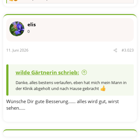
R
e
a
k
t
elis
i
o
0
n
e
n
11. Juni 2026
#3.023
:
wilde Gärtnerin schrieb:
Danke, alles bestens verlaufen, eben hat mich mein Mann in
der Klinik abgeholt und nach Hause gebracht
Wünsche Dir gute Besserung...... alles wird gut, wirst
sehen.....