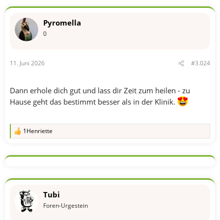
Pyromella
0
11. Juni 2026
#3.024
Dann erhole dich gut und lass dir Zeit zum heilen - zu
Hause geht das bestimmt besser als in der Klinik.
1Henriette
R
e
a
k
t
i
o
n
Tubi
e
n
Foren-Urgestein
: