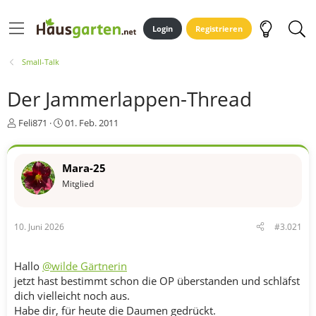
Login
Registrieren
Small-Talk
Der Jammerlappen-Thread
E
E
Feli871
01. Feb. 2011
r
r
s
s
t
t
Mara-25
e
e
Mitglied
l
l
l
l
e
t
r
a
10. Juni 2026
#3.021
m
Hallo
@wilde Gärtnerin
jetzt hast bestimmt schon die OP überstanden und schläfst
dich vielleicht noch aus.
Habe dir, für heute die Daumen gedrückt.