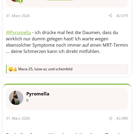
31. März 2026
#2.979
@Pyromella
- ich drücke mal fest die Daumen, dass du
wirklich nur dumm gelegen hast! Ich warte wegen
ebensolcher Symptome noch immer auf einen MRT-Termin
... deine Schmerzen kann ich direkt mitfühlen.
Mara-25
,
luise-ac
und
scheinfeld
R
e
a
k
t
Pyromella
i
o
0
n
e
n
31. März 2026
#2.980
: