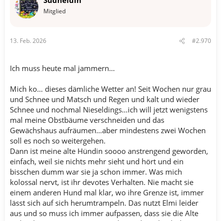
i
o
Mitglied
n
e
n
13. Feb. 2026
#2.970
:
Ich muss heute mal jammern…
Mich ko… dieses dämliche Wetter an! Seit Wochen nur grau
und Schnee und Matsch und Regen und kalt und wieder
Schnee und nochmal Nieseldings…ich will jetzt wenigstens
mal meine Obstbäume verschneiden und das
Gewächshaus aufräumen…aber mindestens zwei Wochen
soll es noch so weitergehen.
Dann ist meine alte Hündin soooo anstrengend geworden,
einfach, weil sie nichts mehr sieht und hört und ein
bisschen dumm war sie ja schon immer. Was mich
kolossal nervt, ist ihr devotes Verhalten. Nie macht sie
einem anderen Hund mal klar, wo ihre Grenze ist, immer
lässt sich auf sich herumtrampeln. Das nutzt Elmi leider
aus und so muss ich immer aufpassen, dass sie die Alte