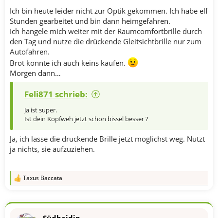
Ich bin heute leider nicht zur Optik gekommen. Ich habe elf
Stunden gearbeitet und bin dann heimgefahren.
Ich hangele mich weiter mit der Raumcomfortbrille durch
den Tag und nutze die drückende Gleitsichtbrille nur zum
Autofahren.
Brot konnte ich auch keins kaufen.
Morgen dann…
Feli871 schrieb:
Ja ist super.
Ist dein Kopfweh jetzt schon bissel besser ?
Ja, ich lasse die drückende Brille jetzt möglichst weg. Nutzt
ja nichts, sie aufzuziehen.
Taxus Baccata
R
e
a
k
t
Südheidin