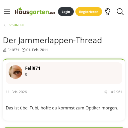
Login
Registrieren
Small-Talk
Der Jammerlappen-Thread
E
E
Feli871
01. Feb. 2011
r
r
s
s
t
t
Feli871
e
e
0
l
l
l
l
e
t
r
a
11. Feb. 2026
#2.961
m
Das ist übel Tubi, hoffe du kommst zum Optiker morgen.