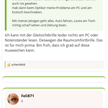
auch nix gesehen.
Hab dann beim Optiker meine Probleme am PC und am
Esstisch beschrieben.
Mit meiner jetzigen geht alles, Auto fahren, Leute am Tisch
richtig scharf sehen und Zeitung lesen.
Ich kann mit der Gleitsichtbrille leider nichts am PC oder
Notenständer lesen. Deswegen die Raumcomfortbrille. Das
ist für mich prima. Bin froh, dass ich grad auf diese
Ausweichen kann.
scheinfeld
R
e
a
k
t
i
o
n
Feli871
e
n
0
: