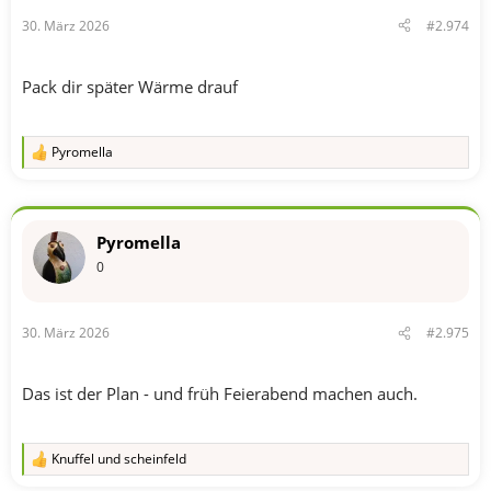
n
30. März 2026
#2.974
:
Pack dir später Wärme drauf
Pyromella
R
e
a
k
t
Pyromella
i
o
0
n
e
n
30. März 2026
#2.975
:
Das ist der Plan - und früh Feierabend machen auch.
Knuffel
und
scheinfeld
R
e