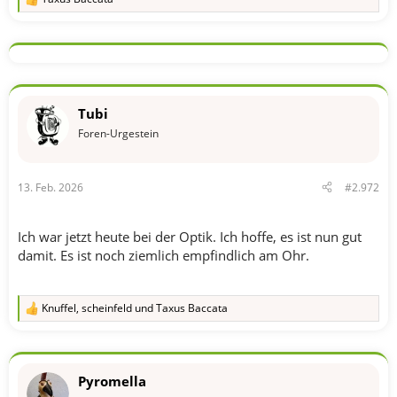
R
e
a
k
t
i
o
n
Tubi
e
n
Foren-Urgestein
:
13. Feb. 2026
#2.972
Ich war jetzt heute bei der Optik. Ich hoffe, es ist nun gut
damit. Es ist noch ziemlich empfindlich am Ohr.
Knuffel
,
scheinfeld
und
Taxus Baccata
R
e
a
k
t
Pyromella
i