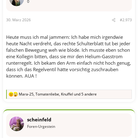
o
0
n
e
n
30. März 2026
#2.973
:
Heute muss ich mal jammern: Ich habe mich irgendwie
heute Nacht verdreht, das rechte Schulterblatt tut bei jeder
falschen Bewegung weh wie blöde. Ich musste eben schon
eine Kollegin bitten, dass sie mir den Helium-Gasstrom
runterregelt. Ich bekam den Arm einfach nicht hoch genug,
dass ich das Regelventil hätte vorsichtig zuschrauben
können. AUA !
Mara-25
,
Tomatenliebe
,
Knuffel
und 5 andere
R
e
a
k
t
scheinfeld
i
o
Foren-Urgestein
n
e