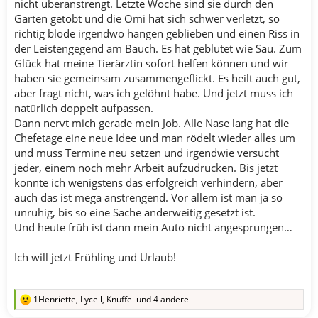
nicht überanstrengt. Letzte Woche sind sie durch den
Garten getobt und die Omi hat sich schwer verletzt, so
richtig blöde irgendwo hängen geblieben und einen Riss in
der Leistengegend am Bauch. Es hat geblutet wie Sau. Zum
Glück hat meine Tierärztin sofort helfen können und wir
haben sie gemeinsam zusammengeflickt. Es heilt auch gut,
aber fragt nicht, was ich gelöhnt habe. Und jetzt muss ich
natürlich doppelt aufpassen.
Dann nervt mich gerade mein Job. Alle Nase lang hat die
Chefetage eine neue Idee und man rödelt wieder alles um
und muss Termine neu setzen und irgendwie versucht
jeder, einem noch mehr Arbeit aufzudrücken. Bis jetzt
konnte ich wenigstens das erfolgreich verhindern, aber
auch das ist mega anstrengend. Vor allem ist man ja so
unruhig, bis so eine Sache anderweitig gesetzt ist.
Und heute früh ist dann mein Auto nicht angesprungen…
Ich will jetzt Frühling und Urlaub!
1Henriette
,
Lycell
,
Knuffel
und 4 andere
R
e