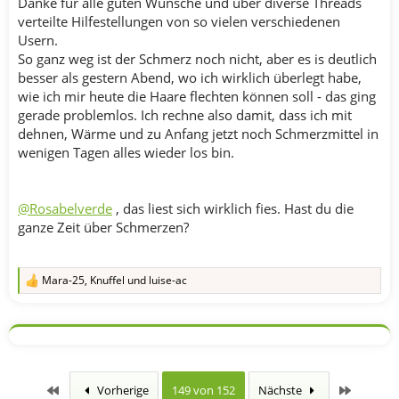
Danke für alle guten Wünsche und über diverse Threads
verteilte Hilfestellungen von so vielen verschiedenen
Usern.
So ganz weg ist der Schmerz noch nicht, aber es is deutlich
besser als gestern Abend, wo ich wirklich überlegt habe,
wie ich mir heute die Haare flechten können soll - das ging
gerade problemlos. Ich rechne also damit, dass ich mit
dehnen, Wärme und zu Anfang jetzt noch Schmerzmittel in
wenigen Tagen alles wieder los bin.
@Rosabelverde
, das liest sich wirklich fies. Hast du die
ganze Zeit über Schmerzen?
Mara-25
,
Knuffel
und
luise-ac
R
e
a
k
t
i
o
n
Erste
Letzte
Vorherige
149 von 152
Nächste