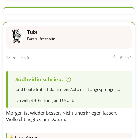
a
k
t
i
o
n
Tubi
e
n
Foren-Urgestein
:
13. Feb. 2026
#2.971
Südheidin schrieb:
Und heute früh ist dann mein Auto nicht angesprungen…
Ich will jetzt Frühling und Urlaub!
Morgen ist wieder besser. Nicht unterkriegen lassen.
Vielleicht liegt es am Datum.
Taxus Baccata