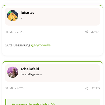
a
k
t
luise-ac
i
o
0
n
e
n
30. März 2026
#2.976
:
Gute Besserung
@Pyromella
scheinfeld
Foren-Urgestein
30. März 2026
#2.977
Pyromella schrieb: