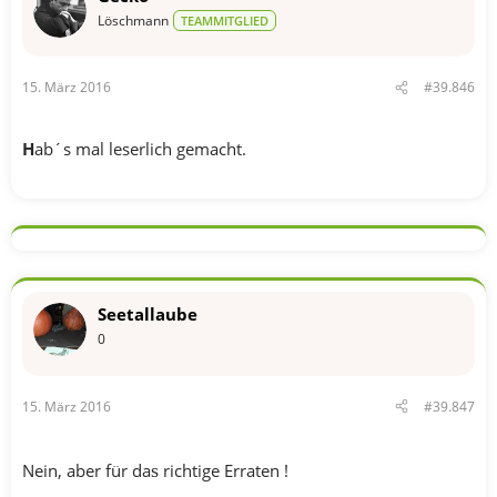
Löschmann
TEAMMITGLIED
15. März 2016
#39.846
H
ab´s mal leserlich gemacht.
Seetallaube
0
15. März 2016
#39.847
Nein, aber für da
s
richtige Erraten !