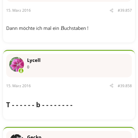
15. März 2016
#39.857
Dann möchte ich mal ein
B
uchstaben !
Lycell
0
15. März 2016
#39.858
T - - - - - - b - - - - - - - -
Gecko