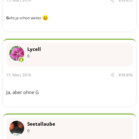
15. März 2016
#39.855
G
eht ja schon weiter
Lycell
0
15. März 2016
#39.856
Ja, aber ohne G
Seetallaube
0