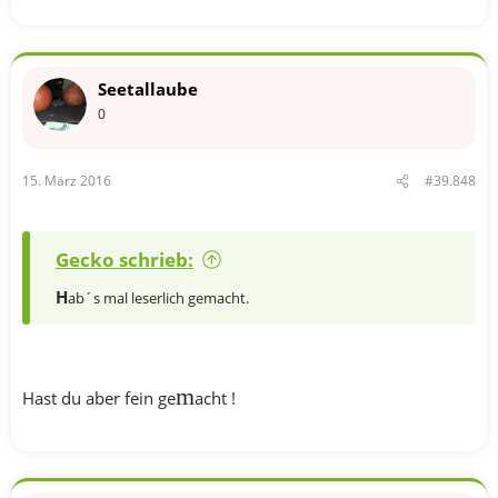
Seetallaube
0
15. März 2016
#39.848
Gecko schrieb:
H
ab´s mal leserlich gemacht.
m
Hast du aber fein ge
acht !