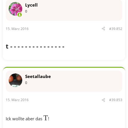
Lycell
0
15. März 2016
#39.852
t - - - - - - - - - - - - - - -
Seetallaube
0
15. März 2016
#39.853
T
Ick wollte aber das
!