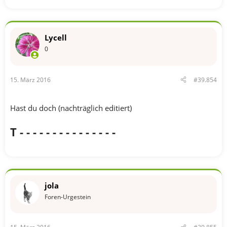
Lycell
0
15. März 2016
#39.854
Hast du doch (nachträglich editiert)
T - - - - - - - - - - - - - - -
jola
Foren-Urgestein