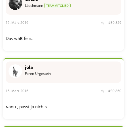
Löschmann
TEAMMITGLIED
15. März 2016
#39.859
Das wä
R
fein...
jola
Foren-Urgestein
15. März 2016
#39.860
anu , passt ja nichts
N