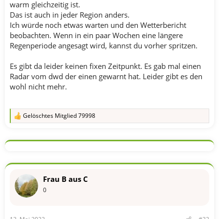
warm gleichzeitig ist.
Das ist auch in jeder Region anders.
Ich würde noch etwas warten und den Wetterbericht
beobachten. Wenn in ein paar Wochen eine längere
Regenperiode angesagt wird, kannst du vorher spritzen.
Es gibt da leider keinen fixen Zeitpunkt. Es gab mal einen
Radar vom dwd der einen gewarnt hat. Leider gibt es den
wohl nicht mehr.
Gelöschtes Mitglied 79998
R
e
a
k
t
i
o
n
Frau B aus C
e
n
0
: