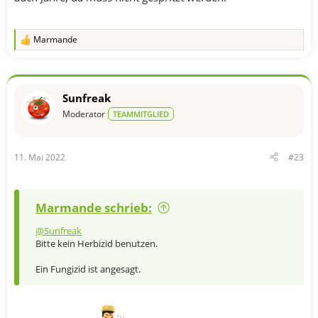
Marmande
R
e
a
k
t
Sunfreak
i
o
Moderator
TEAMMITGLIED
n
e
n
11. Mai 2022
#23
:
Marmande schrieb:
@Sunfreak
Bitte kein Herbizid benutzen.
Ein Fungizid ist angesagt.