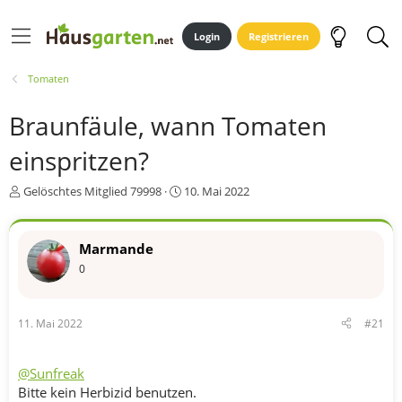
Login
Registrieren
Tomaten
Braunfäule, wann Tomaten
einspritzen?
E
E
Gelöschtes Mitglied 79998
10. Mai 2022
r
r
s
s
t
t
Marmande
e
e
0
l
l
l
l
e
t
r
a
11. Mai 2022
#21
m
@Sunfreak
Bitte kein Herbizid benutzen.