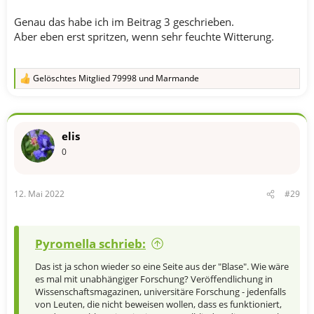
Genau das habe ich im Beitrag 3 geschrieben.
Aber eben erst spritzen, wenn sehr feuchte Witterung.
Gelöschtes Mitglied 79998
und
Marmande
R
e
a
k
t
elis
i
o
0
n
e
n
12. Mai 2022
#29
:
Pyromella schrieb:
Das ist ja schon wieder so eine Seite aus der "Blase". Wie wäre
es mal mit unabhängiger Forschung? Veröffendlichung in
Wissenschaftsmagazinen, universitäre Forschung - jedenfalls
von Leuten, die nicht beweisen wollen, dass es funktioniert,