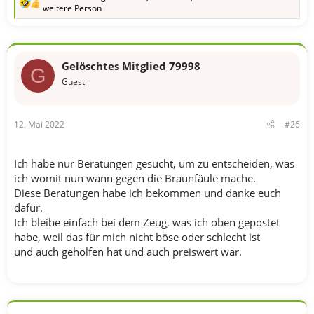
R
weitere Person
e
a
k
t
i
Gelöschtes Mitglied 79998
G
o
Guest
n
e
n
:
12. Mai 2022
#26
Ich habe nur Beratungen gesucht, um zu entscheiden, was
ich womit nun wann gegen die Braunfäule mache.
Diese Beratungen habe ich bekommen und danke euch
dafür.
Ich bleibe einfach bei dem Zeug, was ich oben gepostet
habe, weil das für mich nicht böse oder schlecht ist
und auch geholfen hat und auch preiswert war.