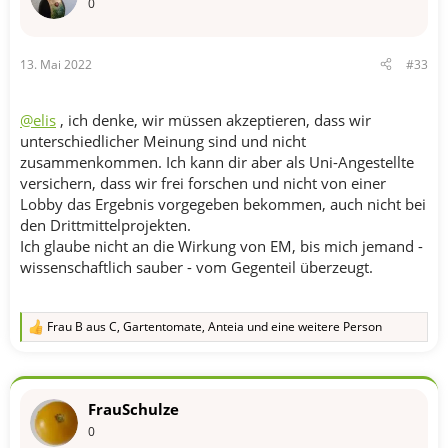
o
0
n
e
n
13. Mai 2022
#33
:
@elis
, ich denke, wir müssen akzeptieren, dass wir
unterschiedlicher Meinung sind und nicht
zusammenkommen. Ich kann dir aber als Uni-Angestellte
versichern, dass wir frei forschen und nicht von einer
Lobby das Ergebnis vorgegeben bekommen, auch nicht bei
den Drittmittelprojekten.
Ich glaube nicht an die Wirkung von EM, bis mich jemand -
wissenschaftlich sauber - vom Gegenteil überzeugt.
Frau B aus C
,
Gartentomate
,
Anteia
und eine weitere Person
R
e
a
k
t
FrauSchulze
i
o
0
n