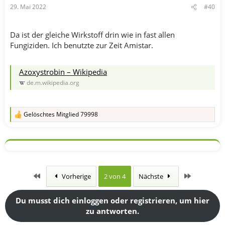
29. Mai 2022
#40
Da ist der gleiche Wirkstoff drin wie in fast allen
Fungiziden. Ich benutzte zur Zeit Amistar.
Azoxystrobin – Wikipedia
de.m.wikipedia.org
Gelöschtes Mitglied 79998
R
e
a
k
t
i
o
n
Erste
Letzte
Vorherige
2 von 4
Nächste
e
n
:
Du musst dich einloggen oder registrieren, um hier
zu antworten.