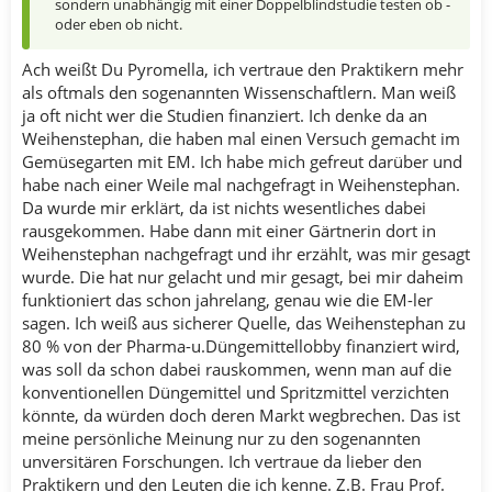
sondern unabhängig mit einer Doppelblindstudie testen ob -
oder eben ob nicht.
Ach weißt Du Pyromella, ich vertraue den Praktikern mehr
als oftmals den sogenannten Wissenschaftlern. Man weiß
ja oft nicht wer die Studien finanziert. Ich denke da an
Weihenstephan, die haben mal einen Versuch gemacht im
Gemüsegarten mit EM. Ich habe mich gefreut darüber und
habe nach einer Weile mal nachgefragt in Weihenstephan.
Da wurde mir erklärt, da ist nichts wesentliches dabei
rausgekommen. Habe dann mit einer Gärtnerin dort in
Weihenstephan nachgefragt und ihr erzählt, was mir gesagt
wurde. Die hat nur gelacht und mir gesagt, bei mir daheim
funktioniert das schon jahrelang, genau wie die EM-ler
sagen. Ich weiß aus sicherer Quelle, das Weihenstephan zu
80 % von der Pharma-u.Düngemittellobby finanziert wird,
was soll da schon dabei rauskommen, wenn man auf die
konventionellen Düngemittel und Spritzmittel verzichten
könnte, da würden doch deren Markt wegbrechen. Das ist
meine persönliche Meinung nur zu den sogenannten
unversitären Forschungen. Ich vertraue da lieber den
Praktikern und den Leuten die ich kenne. Z.B. Frau Prof.