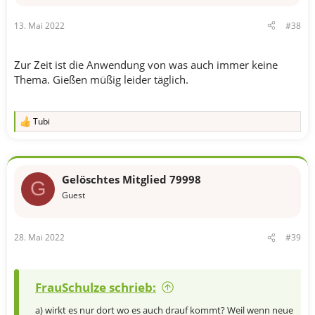
e
n
13. Mai 2022
#38
:
Zur Zeit ist die Anwendung von was auch immer keine
Thema. Gießen müßig leider täglich.
Tubi
R
e
a
k
t
Gelöschtes Mitglied 79998
i
G
o
Guest
n
e
n
28. Mai 2022
#39
:
FrauSchulze schrieb:
a) wirkt es nur dort wo es auch drauf kommt? Weil wenn neue