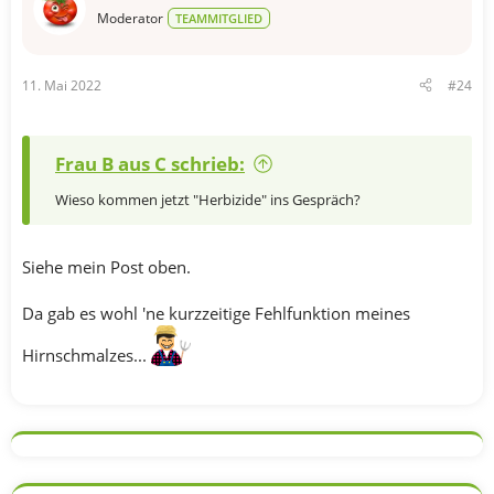
n
Moderator
TEAMMITGLIED
:
11. Mai 2022
#24
Frau B aus C schrieb:
Wieso kommen jetzt "Herbizide" ins Gespräch?
Siehe mein Post oben.
Da gab es wohl 'ne kurzzeitige Fehlfunktion meines
Hirnschmalzes...