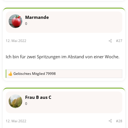
Marmande
0
12. Mai 2022
#27
Ich bin für zwei Spritzungen im Abstand von einer Woche.
Gelöschtes Mitglied 79998
R
e
a
k
t
Frau B aus C
i
o
0
n
e
n
12. Mai 2022
#28
: