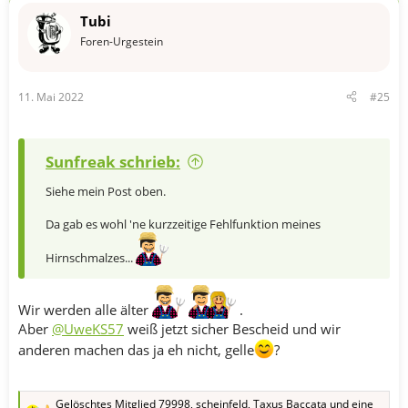
Tubi
Foren-Urgestein
11. Mai 2022
#25
Sunfreak schrieb:
Siehe mein Post oben.
Da gab es wohl 'ne kurzzeitige Fehlfunktion meines
Hirnschmalzes...
Wir werden alle älter
.
Aber
@UweKS57
weiß jetzt sicher Bescheid und wir
anderen machen das ja eh nicht, gelle
?
Gelöschtes Mitglied 79998
,
scheinfeld
,
Taxus Baccata
und eine