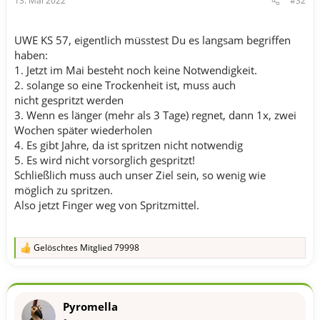
13. Mai 2022
#32
UWE KS 57, eigentlich müsstest Du es langsam begriffen
haben:
1. Jetzt im Mai besteht noch keine Notwendigkeit.
2. solange so eine Trockenheit ist, muss auch
nicht gespritzt werden
3. Wenn es länger (mehr als 3 Tage) regnet, dann 1x, zwei
Wochen später wiederholen
4. Es gibt Jahre, da ist spritzen nicht notwendig
5. Es wird nicht vorsorglich gespritzt!
Schließlich muss auch unser Ziel sein, so wenig wie
möglich zu spritzen.
Also jetzt Finger weg von Spritzmittel.
Gelöschtes Mitglied 79998
R
e
a
k
t
Pyromella
i