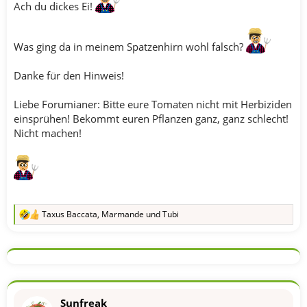
Ach du dickes Ei!
Was ging da in meinem Spatzenhirn wohl falsch?
Danke für den Hinweis!
Liebe Forumianer: Bitte eure Tomaten nicht mit Herbiziden
einsprühen! Bekommt euren Pflanzen ganz, ganz schlecht!
Nicht machen!
Taxus Baccata
,
Marmande
und
Tubi
R
e
a
k
t
i
o
n
Sunfreak
e