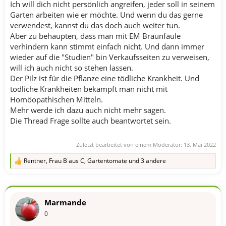
Ich will dich nicht persönlich angreifen, jeder soll in seinem
Garten arbeiten wie er möchte. Und wenn du das gerne
verwendest, kannst du das doch auch weiter tun.
Aber zu behaupten, dass man mit EM Braunfäule
verhindern kann stimmt einfach nicht. Und dann immer
wieder auf die "Studien" bin Verkaufsseiten zu verweisen,
will ich auch nicht so stehen lassen.
Der Pilz ist für die Pflanze eine tödliche Krankheit. Und
tödliche Krankheiten bekämpft man nicht mit
Homöopathischen Mitteln.
Mehr werde ich dazu auch nicht mehr sagen.
Die Thread Frage sollte auch beantwortet sein.
Zuletzt bearbeitet von einem Moderator:
13. Mai 2022
Rentner
,
Frau B aus C
,
Gartentomate
und 3 andere
R
e
a
k
t
Marmande
i
o
0
n