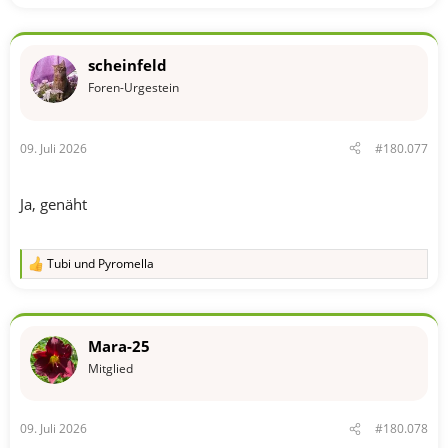
scheinfeld
Foren-Urgestein
09. Juli 2026
#180.077
Ja, genäht
Tubi
und
Pyromella
R
e
a
k
t
Mara-25
i
o
Mitglied
n
e
n
09. Juli 2026
#180.078
: