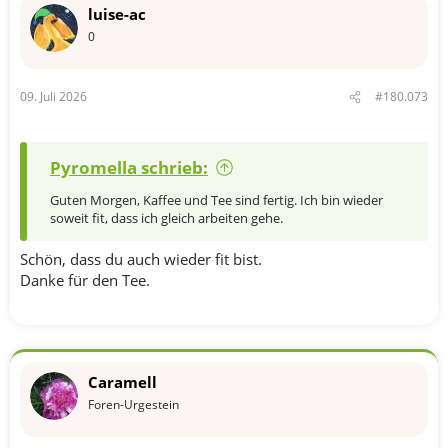
t
luise-ac
i
o
0
n
e
n
09. Juli 2026
#180.073
:
Pyromella schrieb:
Guten Morgen, Kaffee und Tee sind fertig. Ich bin wieder
soweit fit, dass ich gleich arbeiten gehe.
Schön, dass du auch wieder fit bist.
Danke für den Tee.
Caramell
Foren-Urgestein