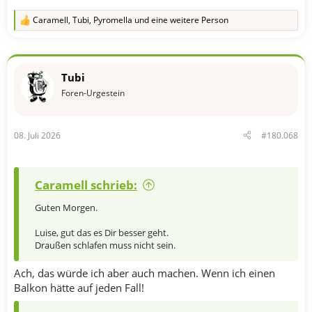
Caramell
,
Tubi
,
Pyromella
und eine weitere Person
R
e
a
k
t
Tubi
i
o
Foren-Urgestein
n
e
n
08. Juli 2026
#180.068
:
Caramell schrieb:
Guten Morgen.
Luise, gut das es Dir besser geht.
Draußen schlafen muss nicht sein.
Ach, das würde ich aber auch machen. Wenn ich einen
Balkon hätte auf jeden Fall!