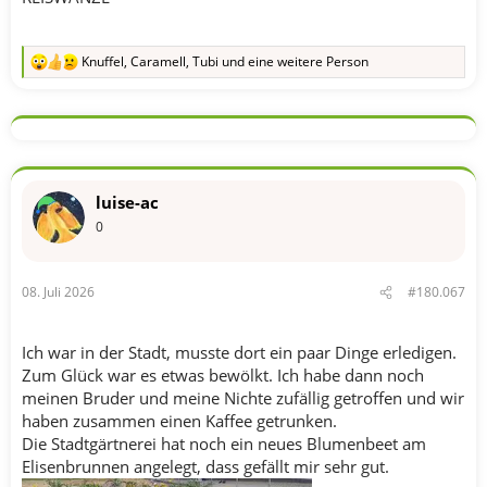
Knuffel
,
Caramell
,
Tubi
und eine weitere Person
R
e
a
k
t
i
o
n
luise-ac
e
n
0
:
08. Juli 2026
#180.067
Ich war in der Stadt, musste dort ein paar Dinge erledigen.
Zum Glück war es etwas bewölkt. Ich habe dann noch
meinen Bruder und meine Nichte zufällig getroffen und wir
haben zusammen einen Kaffee getrunken.
Die Stadtgärtnerei hat noch ein neues Blumenbeet am
Elisenbrunnen angelegt, dass gefällt mir sehr gut.