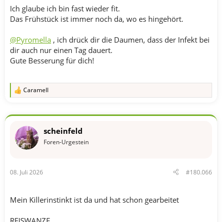
Ich glaube ich bin fast wieder fit.
Das Frühstück ist immer noch da, wo es hingehört.
@Pyromella
, ich drück dir die Daumen, dass der Infekt bei
dir auch nur einen Tag dauert.
Gute Besserung für dich!
Caramell
R
e
a
k
t
scheinfeld
i
o
Foren-Urgestein
n
e
n
08. Juli 2026
#180.066
:
Mein Killerinstinkt ist da und hat schon gearbeitet
REISWANZE