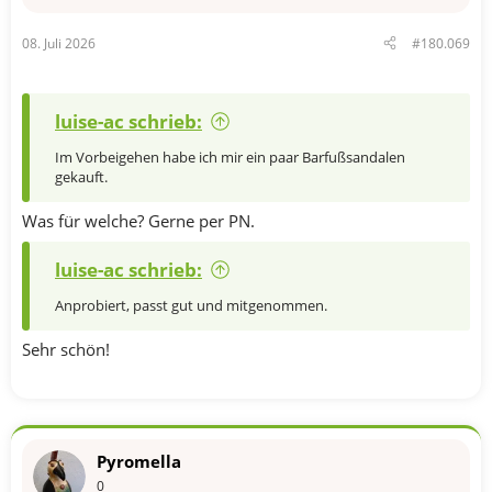
e
n
08. Juli 2026
#180.069
:
luise-ac schrieb:
Im Vorbeigehen habe ich mir ein paar Barfußsandalen
gekauft.
Was für welche? Gerne per PN.
luise-ac schrieb:
Anprobiert, passt gut und mitgenommen.
Sehr schön!
Pyromella
0