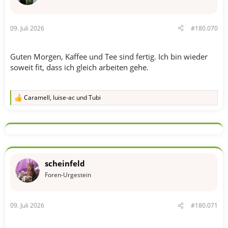
09. Juli 2026
#180.070
Guten Morgen, Kaffee und Tee sind fertig. Ich bin wieder
soweit fit, dass ich gleich arbeiten gehe.
Caramell
,
luise-ac
und
Tubi
R
e
a
k
t
i
o
n
scheinfeld
e
n
Foren-Urgestein
:
09. Juli 2026
#180.071