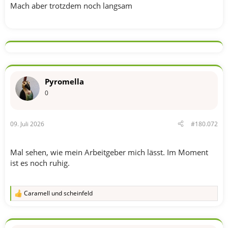
Mach aber trotzdem noch langsam
Pyromella
0
09. Juli 2026
#180.072
Mal sehen, wie mein Arbeitgeber mich lässt. Im Moment
ist es noch ruhig.
Caramell
und
scheinfeld
R
e
a
k