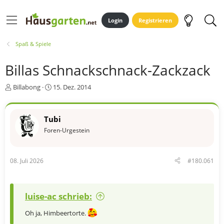
Login
Registrieren
Spaß & Spiele
Billas Schnackschnack-Zackzack
E
E
Billabong
15. Dez. 2014
r
r
s
s
t
t
Tubi
e
e
Foren-Urgestein
l
l
l
l
e
t
r
a
08. Juli 2026
#180.061
m
luise-ac schrieb:
Oh ja, Himbeertorte.