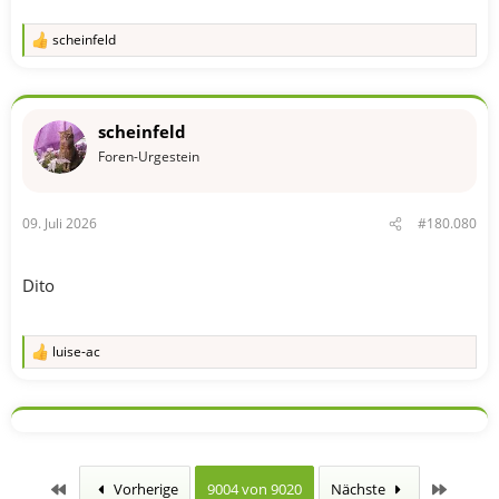
scheinfeld
R
e
a
k
t
scheinfeld
i
o
Foren-Urgestein
n
e
n
09. Juli 2026
#180.080
:
Dito
luise-ac
R
e
a
k
t
i
o
n
Erste
Letzte
Vorherige
9004 von 9020
Nächste