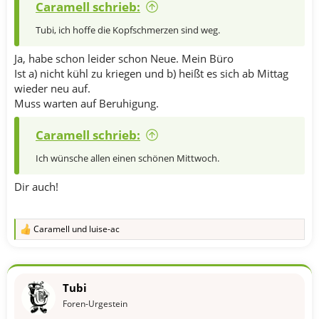
Caramell schrieb:
Tubi, ich hoffe die Kopfschmerzen sind weg.
Ja, habe schon leider schon Neue. Mein Büro
Ist a) nicht kühl zu kriegen und b) heißt es sich ab Mittag
wieder neu auf.
Muss warten auf Beruhigung.
Caramell schrieb:
Ich wünsche allen einen schönen Mittwoch.
Dir auch!
Caramell
und
luise-ac
R
e
a
k
t
Tubi
i
o
Foren-Urgestein
n