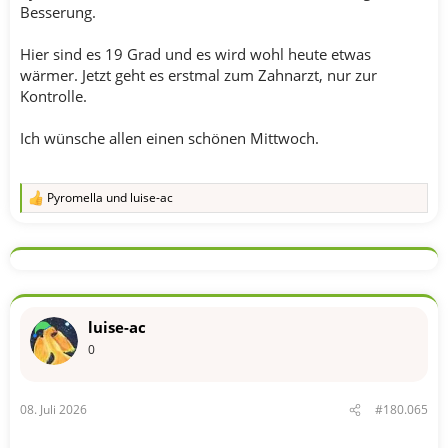
Besserung.
Hier sind es 19 Grad und es wird wohl heute etwas
wärmer. Jetzt geht es erstmal zum Zahnarzt, nur zur
Kontrolle.
Ich wünsche allen einen schönen Mittwoch.
Pyromella
und
luise-ac
R
e
a
k
t
i
o
n
luise-ac
e
n
0
:
08. Juli 2026
#180.065