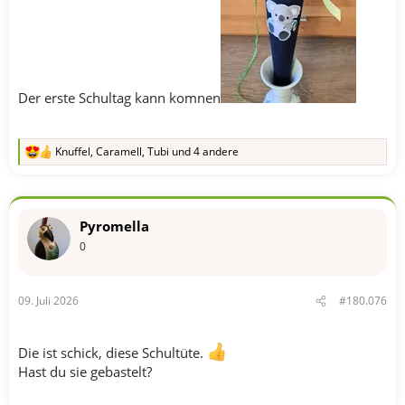
Der erste Schultag kann komnen
Knuffel
,
Caramell
,
Tubi
und 4 andere
R
e
a
k
t
Pyromella
i
o
0
n
e
n
09. Juli 2026
#180.076
:
Die ist schick, diese Schultüte.
Hast du sie gebastelt?