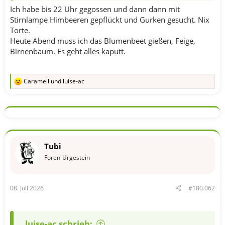
Ich habe bis 22 Uhr gegossen und dann dann mit
Stirnlampe Himbeeren gepflückt und Gurken gesucht. Nix
Torte.
Heute Abend muss ich das Blumenbeet gießen, Feige,
Birnenbaum. Es geht alles kaputt.
Caramell
und
luise-ac
R
e
a
k
t
i
o
n
Tubi
e
n
Foren-Urgestein
:
08. Juli 2026
#180.062
luise-ac schrieb: