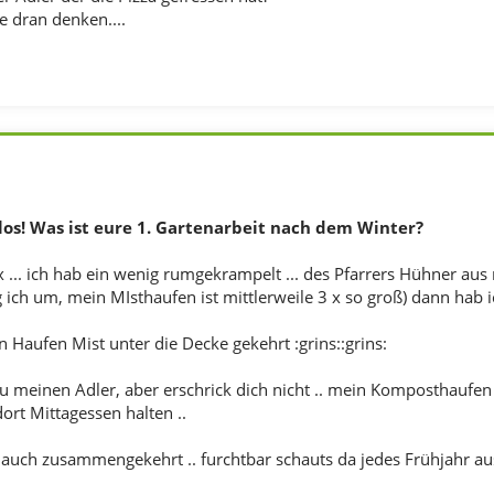
e dran denken....
los! Was ist eure 1. Gartenarbeit nach dem Winter?
x ... ich hab ein wenig rumgekrampelt ... des Pfarrers Hühner aus
 ich um, mein MIsthaufen ist mittlerweile 3 x so groß) dann hab i
en Haufen Mist unter die Decke gekehrt :grins::grins:
du meinen Adler, aber erschrick dich nicht .. mein Komposthaufen 
ort Mittagessen halten ..
 auch zusammengekehrt .. furchtbar schauts da jedes Frühjahr aus