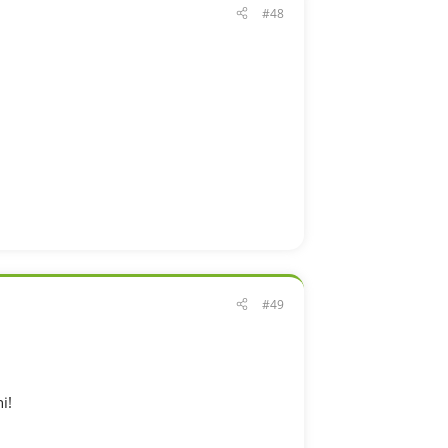
#48
#49
i!