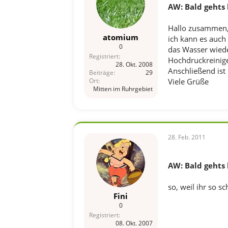
AW: Bald gehts 
Hallo zusammen
atomium
ich kann es auch 
0
das Wasser wiede
Registriert
Hochdruckreinige
28. Okt. 2008
Anschließend ist
Beiträge
29
Viele Grüße
Ort
Mitten im Ruhrgebiet
28. Feb. 2011
AW: Bald gehts 
so, weil ihr so sc
Fini
0
Registriert
08. Okt. 2007