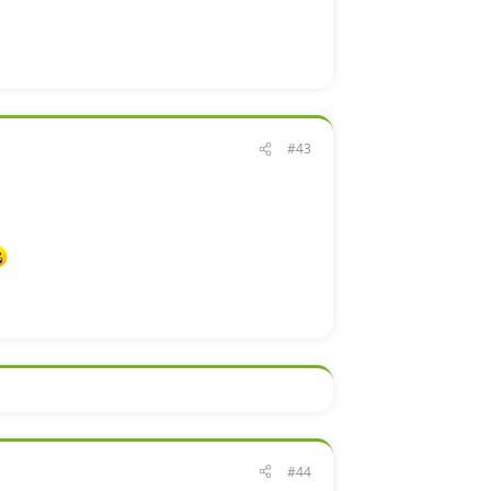
#43
#44