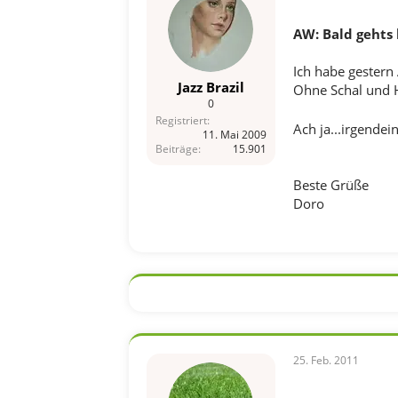
AW: Bald gehts 
Ich habe gestern
Jazz Brazil
Ohne Schal und 
0
Registriert
Ach ja...irgende
11. Mai 2009
Beiträge
15.901
Beste Grüße
Doro
25. Feb. 2011