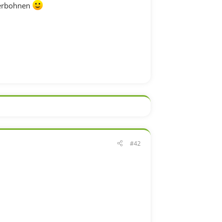
terbohnen
#42