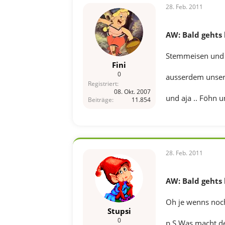
28. Feb. 2011
AW: Bald gehts 
Stemmeisen und H
Fini
0
ausserdem unse
Registriert
08. Okt. 2007
und aja .. Föhn 
Beiträge
11.854
28. Feb. 2011
AW: Bald gehts 
Oh je wenns noch 
Stupsi
0
p.S Was macht der