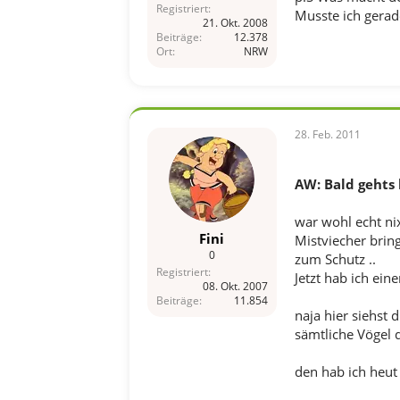
Registriert
Musste ich gerad
21. Okt. 2008
Beiträge
12.378
Ort
NRW
28. Feb. 2011
AW: Bald gehts 
war wohl echt ni
Fini
Mistviecher bring
0
zum Schutz ..
Registriert
Jetzt hab ich ein
08. Okt. 2007
Beiträge
11.854
naja hier siehst 
sämtliche Vögel d
den hab ich heut