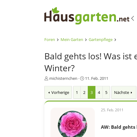
Foren
Mein Garten
Gartenpflege
Bald gehts los! Was ist
Winter?
E
E
michisternchen
11. Feb. 2011
r
r
s
s
Vorherige
1
2
3
4
5
Nächste
t
t
e
e
l
l
25. Feb. 2011
l
l
e
t
r
a
AW: Bald gehts 
m