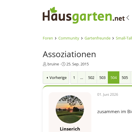
Foren
Community
Gartenfreunde
Small-Tal
Assoziationen
E
E
bruine
25. Sep. 2015
r
r
s
s
Vorherige
1
…
502
503
504
505
t
t
e
e
l
l
01. Juni 2026
l
l
e
t
r
a
zusammen im Bie
m
Linserich