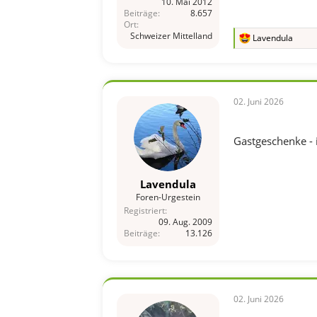
10. Mai 2012
Beiträge
8.657
Ort
Schweizer Mittelland
Lavendula
R
e
a
k
t
i
02. Juni 2026
o
n
e
Gastgeschenke - 
n
:
Lavendula
Foren-Urgestein
Registriert
09. Aug. 2009
Beiträge
13.126
02. Juni 2026