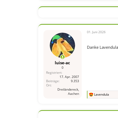
a
k
t
i
o
n
e
n
01. Juni 2026
:
Danke Lavendul
luise-ac
0
Registriert
17. Apr. 2007
Beiträge
9.353
Ort
Dreiländereck,
Aachen
Lavendula
R
e
a
k
t
i