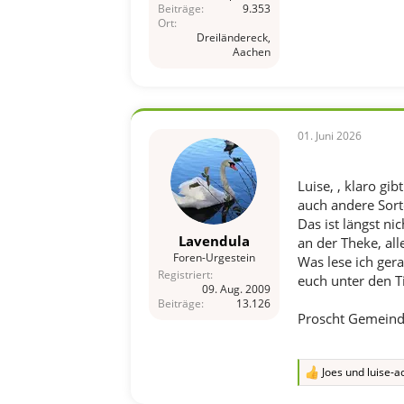
Beiträge
9.353
Ort
Dreiländereck,
Aachen
01. Juni 2026
Luise, , klaro gi
auch andere Sort
Das ist längst nic
Lavendula
an der Theke, all
Foren-Urgestein
Was lese ich gerad
Registriert
euch unter den T
09. Aug. 2009
Beiträge
13.126
Proscht Gemeinde,
Joes
und
luise-a
R
e