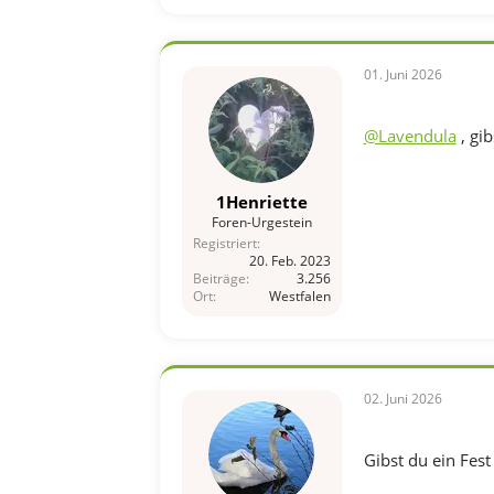
o
n
e
n
01. Juni 2026
:
@Lavendula
, gib
1Henriette
Foren-Urgestein
Registriert
20. Feb. 2023
Beiträge
3.256
Ort
Westfalen
02. Juni 2026
Gibst du ein Fest