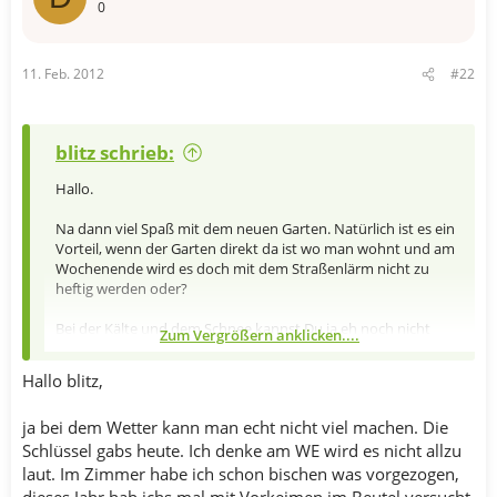
0
11. Feb. 2012
#22
blitz schrieb:
Hallo.
Na dann viel Spaß mit dem neuen Garten. Natürlich ist es ein
Vorteil, wenn der Garten direkt da ist wo man wohnt und am
Wochenende wird es doch mit dem Straßenlärm nicht zu
heftig werden oder?
Bei der Kälte und dem Schnee kannst Du ja eh noch nicht
Zum Vergrößern anklicken....
soviel machen. Jetzt geht es übrigens los mit der
Pflanzenanzucht im Wohnzimmer. Falls Du Paprika selber
Hallo blitz,
ziehen möchtest, kannst Du die ersten Samen langsam in die
Anzuchterde bringen. Ich werde nächste Woche damit
ja bei dem Wetter kann man echt nicht viel machen. Die
anfangen. Die Tomaten kommen dann mitte März in die Erde.
Schlüssel gabs heute. Ich denke am WE wird es nicht allzu
LG Blitz
laut. Im Zimmer habe ich schon bischen was vorgezogen,
dieses Jahr hab ichs mal mit Vorkeimen im Beutel versucht.