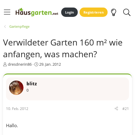
Login
Registrieren
Gartenpflege
Verwildeter Garten 160 m² wie
anfangen, was machen?
E
E
dresdnerin86
29. Jan. 2012
r
r
s
s
t
t
blitz
e
e
0
l
l
l
l
e
t
r
a
10. Feb. 2012
#21
m
Hallo.