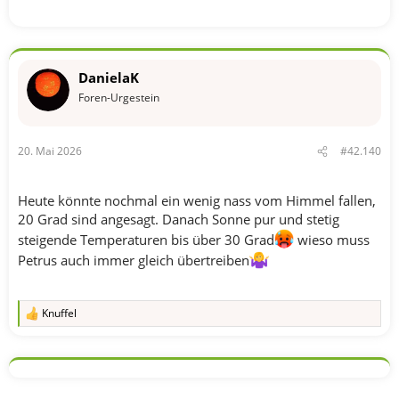
DanielaK
Foren-Urgestein
20. Mai 2026
#42.140
Heute könnte nochmal ein wenig nass vom Himmel fallen,
20 Grad sind angesagt. Danach Sonne pur und stetig
steigende Temperaturen bis über 30 Grad
wieso muss
Petrus auch immer gleich übertreiben
Knuffel
R
e
a
k
t
i