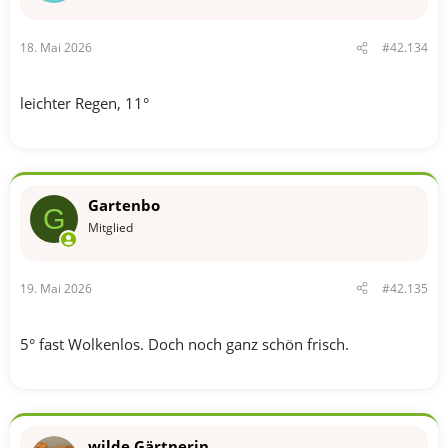
n
e
n
18. Mai 2026
#42.134
:
leichter Regen, 11°
Gartenbo
G
Mitglied
19. Mai 2026
#42.135
5° fast Wolkenlos. Doch noch ganz schön frisch.
wilde Gärtnerin