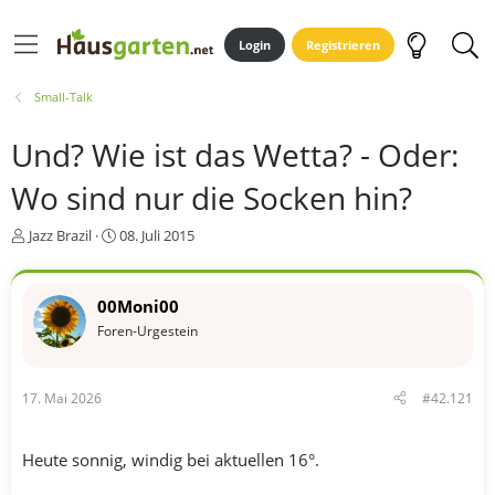
Login
Registrieren
Small-Talk
Und? Wie ist das Wetta? - Oder:
Wo sind nur die Socken hin?
E
E
Jazz Brazil
08. Juli 2015
r
r
s
s
t
t
00Moni00
e
e
Foren-Urgestein
l
l
l
l
e
t
r
a
17. Mai 2026
#42.121
m
Heute sonnig, windig bei aktuellen 16°.