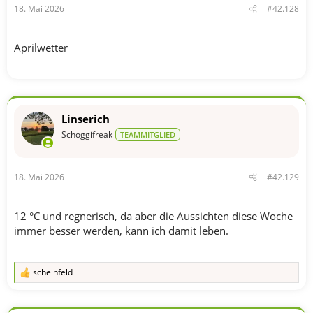
18. Mai 2026
#42.128
Aprilwetter
Linserich
Schoggifreak
TEAMMITGLIED
18. Mai 2026
#42.129
12 °C und regnerisch, da aber die Aussichten diese Woche
immer besser werden, kann ich damit leben.
scheinfeld
R
e
a
k