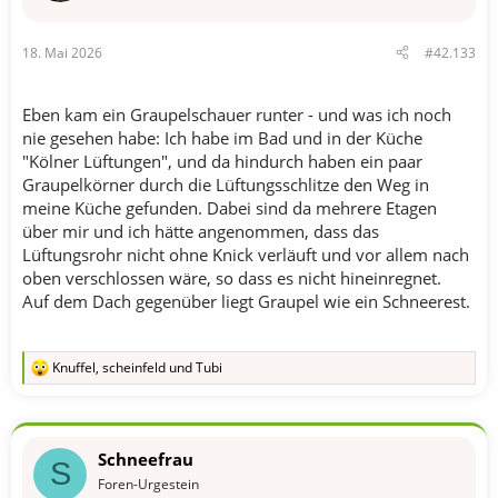
18. Mai 2026
#42.133
Eben kam ein Graupelschauer runter - und was ich noch
nie gesehen habe: Ich habe im Bad und in der Küche
"Kölner Lüftungen", und da hindurch haben ein paar
Graupelkörner durch die Lüftungsschlitze den Weg in
meine Küche gefunden. Dabei sind da mehrere Etagen
über mir und ich hätte angenommen, dass das
Lüftungsrohr nicht ohne Knick verläuft und vor allem nach
oben verschlossen wäre, so dass es nicht hineinregnet.
Auf dem Dach gegenüber liegt Graupel wie ein Schneerest.
Knuffel
,
scheinfeld
und
Tubi
R
e
a
k
t
Schneefrau
i
S
o
Foren-Urgestein