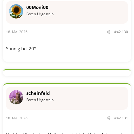
t
00Moni00
i
o
Foren-Urgestein
n
e
n
18. Mai 2026
#42.130
:
Sonnig bei 20°.
scheinfeld
Foren-Urgestein
18. Mai 2026
#42.131