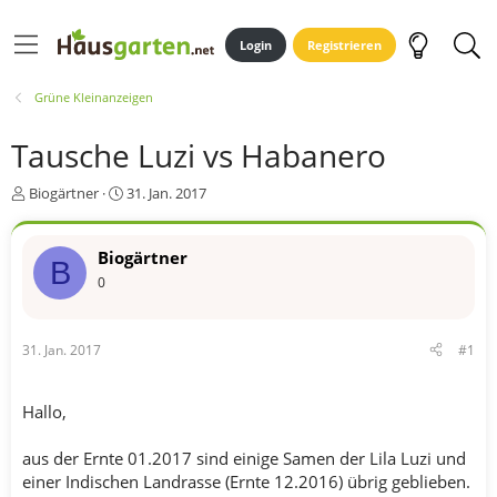
Login
Registrieren
Grüne Kleinanzeigen
Tausche Luzi vs Habanero
E
E
Biogärtner
31. Jan. 2017
r
r
s
s
t
t
Biogärtner
B
e
e
0
l
l
l
l
e
t
31. Jan. 2017
#1
r
a
m
Hallo,
aus der Ernte 01.2017 sind einige Samen der Lila Luzi und
einer Indischen Landrasse (Ernte 12.2016) übrig geblieben.