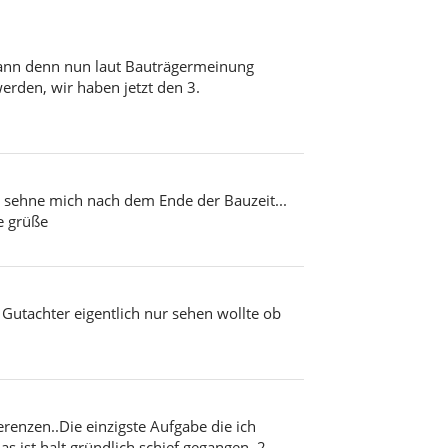
t wann denn nun laut Bauträgermeinung
rden, wir haben jetzt den 3.
h sehne mich nach dem Ende der Bauzeit...
e grüße
Gutachter eigentlich nur sehen wollte ob
erenzen..Die einzigste Aufgabe die ich
 ist halt gründlich schief gegangen. 2