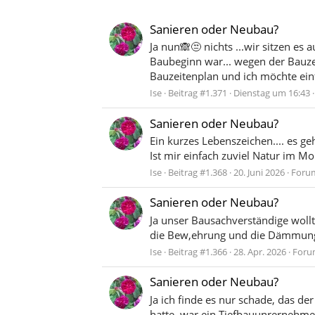
Sanieren oder Neubau?
Ja nun🙈😒 nichts ...wir sitzen es
Baubeginn war... wegen der Bauze
Bauzeitenplan und ich möchte einf
Ise
Beitrag #1.371
Dienstag um 16:43
Sanieren oder Neubau?
Ein kurzes Lebenszeichen.... es g
Ist mir einfach zuviel Natur im 
Ise
Beitrag #1.368
20. Juni 2026
Foru
Sanieren oder Neubau?
Ja unser Bausachverständige wollt
die Bew,ehrung und die Dämmung 
Ise
Beitrag #1.366
28. Apr. 2026
Foru
Sanieren oder Neubau?
Ja ich finde es nur schade, das de
hatte, war ein Tiefbauunrernehmen