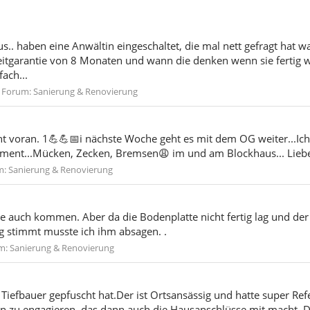
 aus.. haben eine Anwältin eingeschaltet, die mal nett gefragt ha
itgarantie von 8 Monaten und wann die denken wenn sie fertig we
ach...
Forum:
Sanierung & Renovierung
eht voran. 1💪💪📅i nächste Woche geht es mit dem OG weiter...Ic
Moment...Mücken, Zecken, Bremsen😩 im und am Blockhaus... Lieb
m:
Sanierung & Renovierung
e auch kommen. Aber da die Bodenplatte nicht fertig lag und der 
stimmt musste ich ihm absagen. .
m:
Sanierung & Renovierung
r Tiefbauer gepfuscht hat.Der ist Ortsansässig und hatte super Ref
 zu engagieren, das dann auch die Hausanschlüsse mit macht. Das