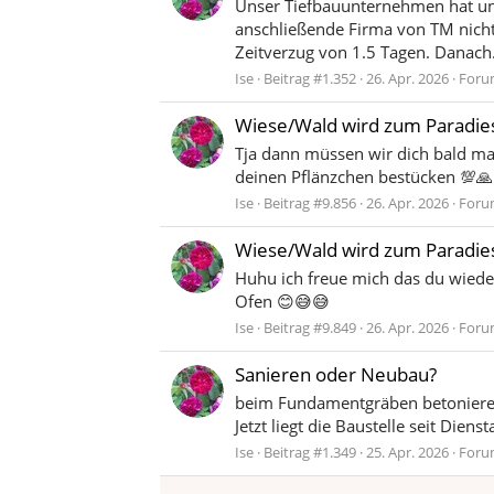
Unser Tiefbauunternehmen hat un
anschließende Firma von TM nich
Zeitverzug von 1.5 Tagen. Danach.
Ise
Beitrag #1.352
26. Apr. 2026
Foru
Wiese/Wald wird zum Paradie
Tja dann müssen wir dich bald ma
deinen Pflänzchen bestücken 💯🙏
Ise
Beitrag #9.856
26. Apr. 2026
Foru
Wiese/Wald wird zum Paradie
Huhu ich freue mich das du wiede
Ofen 😊😅😅
Ise
Beitrag #9.849
26. Apr. 2026
Foru
Sanieren oder Neubau?
beim Fundamentgräben betonieren.
Jetzt liegt die Baustelle seit Diensta
Ise
Beitrag #1.349
25. Apr. 2026
Foru