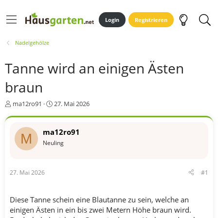
Login
Registrieren
Nadelgehölze
Tanne wird an einigen Ästen
braun
E
E
ma12ro91
27. Mai 2026
r
r
s
s
t
t
ma12ro91
M
e
e
Neuling
l
l
l
l
e
t
27. Mai 2026
#1
r
a
m
Diese Tanne schein eine Blautanne zu sein, welche an
einigen Ästen in ein bis zwei Metern Höhe braun wird.