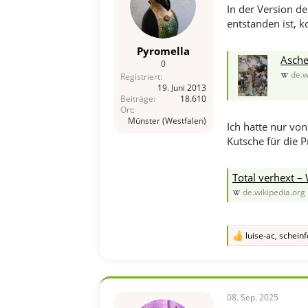
In der Version de
entstanden ist, k
Pyromella
Asche
0
de.w
Registriert
19. Juni 2013
Beiträge
18.610
Ort
Münster (Westfalen)
Ich hatte nur von
Kutsche für die P
Total verhext –
de.wikipedia.org
luise-ac
,
scheinf
R
e
a
k
t
i
08. Sep. 2025
o