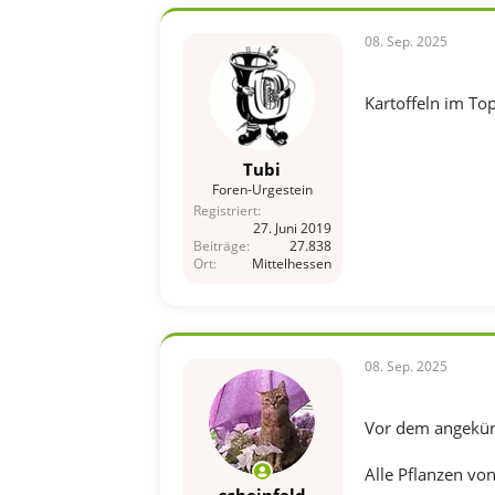
e
n
08. Sep. 2025
:
Kartoffeln im Top
Tubi
Foren-Urgestein
Registriert
27. Juni 2019
Beiträge
27.838
Ort
Mittelhessen
08. Sep. 2025
Vor dem angekün
Alle Pflanzen vo
scheinfeld