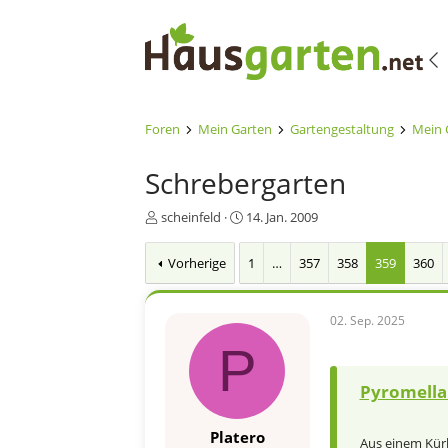
Foren
Mein Garten
Gartengestaltung
Mein 
Schrebergarten
E
E
scheinfeld
14. Jan. 2009
r
r
s
s
Vorherige
1
…
357
358
359
360
t
t
e
e
l
l
02. Sep. 2025
l
l
e
t
P
r
a
m
Pyromella 
Platero
Aus einem Kürb