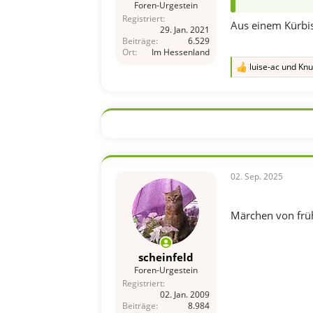
Foren-Urgestein
Registriert
Aus einem Kürbis
29. Jan. 2021
Beiträge
6.529
Ort
Im Hessenland
luise-ac
und
Knu
R
e
a
k
t
i
o
n
e
n
02. Sep. 2025
:
Märchen von frü
scheinfeld
Foren-Urgestein
Registriert
02. Jan. 2009
Beiträge
8.984