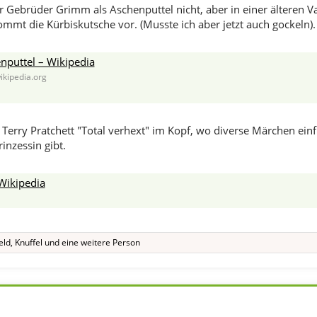
r Gebrüder Grimm als Aschenputtel nicht, aber in einer älteren Va
ommt die Kürbiskutsche vor. (Musste ich aber jetzt auch gockeln).
nputtel – Wikipedia
ikipedia.org
 Terry Pratchett "Total verhext" im Kopf, wo diverse Märchen einf
rinzessin gibt.
 Wikipedia
eld
,
Knuffel
und eine weitere Person