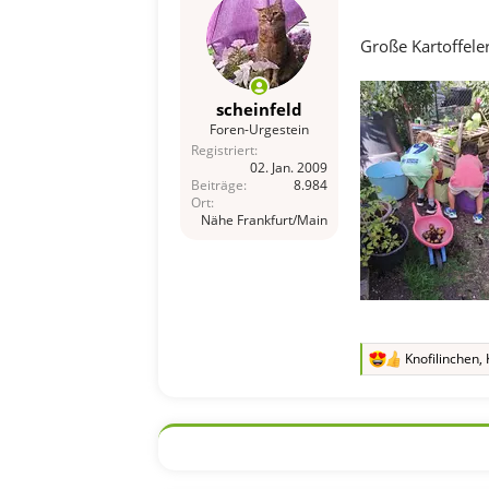
n
e
Große Kartoffele
n
:
scheinfeld
Foren-Urgestein
Registriert
02. Jan. 2009
Beiträge
8.984
Ort
Nähe Frankfurt/Main
Knofilinchen
,
R
e
a
k
t
i
o
n