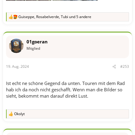
Guiseppe
,
Rosabelverde
,
Tubi
und 5 andere
R
e
a
k
t
01goeran
i
o
Mitglied
n
e
n
19. Aug. 2024
#253
:
Ist echt ne schöne Gegend da unten. Touren mit dem Rad
hab ich da noch nicht geschafft. Wenn man die Bilder so
sieht, bekommt man darauf direkt Lust.
Okolyt
R
e
a
k