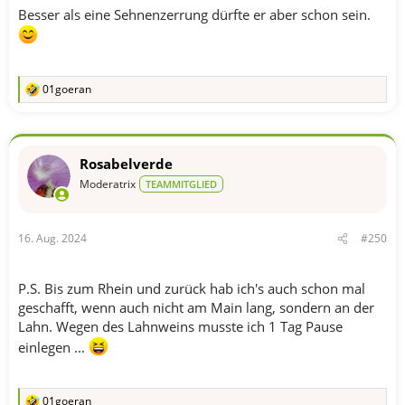
Besser als eine Sehnenzerrung dürfte er aber schon sein.
01goeran
R
e
a
k
t
Rosabelverde
i
o
Moderatrix
TEAMMITGLIED
n
e
n
16. Aug. 2024
#250
:
P.S. Bis zum Rhein und zurück hab ich's auch schon mal
geschafft, wenn auch nicht am Main lang, sondern an der
Lahn. Wegen des Lahnweins musste ich 1 Tag Pause
einlegen ...
01goeran