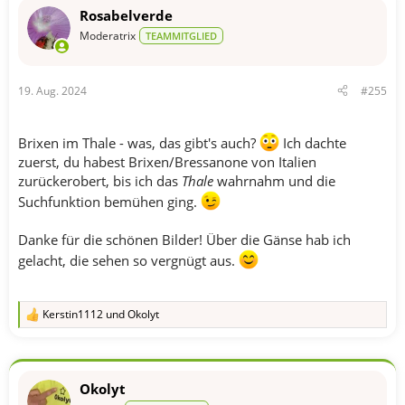
t
Rosabelverde
i
o
Moderatrix
TEAMMITGLIED
n
e
n
19. Aug. 2024
#255
:
Brixen im Thale - was, das gibt's auch?
Ich dachte
zuerst, du habest Brixen/Bressanone von Italien
zurückerobert, bis ich das
Thale
wahrnahm und die
Suchfunktion bemühen ging.
Danke für die schönen Bilder! Über die Gänse hab ich
gelacht, die sehen so vergnügt aus.
Kerstin1112
und
Okolyt
R
e
a
k
t
Okolyt
i