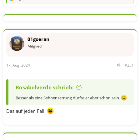
R
e
a
k
t
i
o
n
01goeran
e
n
Mitglied
:
17. Aug. 2024
#251
Rosabelverde schrieb:
Besser als eine Sehnenzerrung dürfte er aber schon sein.
Das auf jeden Fall.