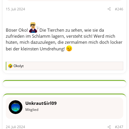
e
n
15. Juli 2024
#246
:
Böser Oko!
Die Tierchen zu
sehen
, wie sie da
zufrieden im Schlamm lagern, versteht sich! Werd mich
hüten, mich dazuzulegen, die zermalmen mich doch locker
bei der kleinsten Umdrehung!
Okolyt
R
e
a
k
t
i
o
n
UnkrautGirl09
e
n
Mitglied
:
24. Juli 2024
#247