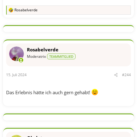
Rosabelverde
R
e
a
k
t
i
o
n
Rosabelverde
e
n
Moderatrix
TEAMMITGLIED
:
15. Juli 2024
#244
Das Erlebnis hätte ich auch gern gehabt!