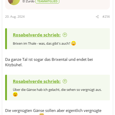
o
El Zurdo
TEAMMITGLIED
n
e
n
20. Aug. 2024
#256
:
Rosabelverde schrieb:
Brixen im Thale - was, das gibt's auch?
Da ganze Tal ist sogar das Brixental und endet bei
Kitzbühel.
Rosabelverde schrieb:
Über die Gänse hab ich gelacht, die sehen so vergnügt aus.
Die vergnügten Gänse sollen aber eigentlich vergnügte