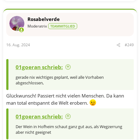
e
a
k
t
Rosabelverde
i
o
Moderatrix
TEAMMITGLIED
n
e
n
16. Aug. 2024
#249
:
01goeran schrieb:
gerade nix wichtiges geplant, weil alle Vorhaben
abgeschlossen,
Glückwunsch! Passiert nicht vielen Menschen. Da kann
man total entspannt die Welt erobern.
01goeran schrieb:
Der Wein in Hofheim schaut ganz gut aus, als Wegzerrung
aber nicht geeignet