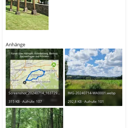
Anhänge
Screenshot_20240714_163729_Komoot.webp
IMG-20240714-WA0001.webp
315 KB · Aufrufe: 107
292,8 KB · Aufrufe: 101