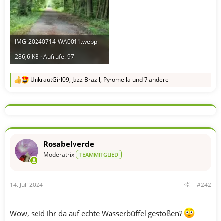
IMG-20240714-WA0011.webp
286,6 KB · Aufrufe: 97
UnkrautGirl09
,
Jazz Brazil
,
Pyromella
und 7 andere
R
e
a
k
t
i
o
n
Rosabelverde
e
n
Moderatrix
TEAMMITGLIED
:
14. Juli 2024
#242
Wow, seid ihr da auf echte Wasserbüffel gestoßen?