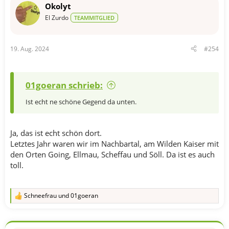
t
Okolyt
i
o
El Zurdo
TEAMMITGLIED
n
e
n
19. Aug. 2024
#254
:
01goeran schrieb:
Ist echt ne schöne Gegend da unten.
Ja, das ist echt schön dort.
Letztes Jahr waren wir im Nachbartal, am Wilden Kaiser mit
den Orten Going, Ellmau, Scheffau und Söll. Da ist es auch
toll.
Schneefrau
und
01goeran
R
e
a
k