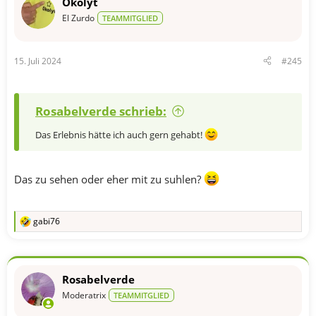
Okolyt
El Zurdo
TEAMMITGLIED
15. Juli 2024
#245
Rosabelverde schrieb:
Das Erlebnis hätte ich auch gern gehabt!
Das zu sehen oder eher mit zu suhlen?
gabi76
R
e
a
k
t
Rosabelverde
i
o
Moderatrix
TEAMMITGLIED
n