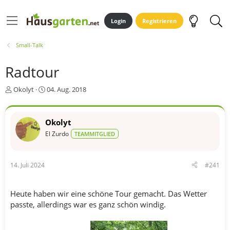
Login
Registrieren
Small-Talk
Radtour
E
E
Okolyt
04. Aug. 2018
r
r
s
s
t
t
Okolyt
e
e
El Zurdo
TEAMMITGLIED
l
l
l
l
e
t
r
a
14. Juli 2024
#241
m
Heute haben wir eine schöne Tour gemacht. Das Wetter
passte, allerdings war es ganz schön windig.