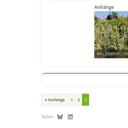
Anhänge
754,4 KB · Aufrufe:
Vorherige
1
2
3
Bluesky
LinkedIn
Teilen: