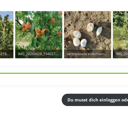
IMG_20260701_193219.webp
IMG_20260628_194027.webp
vertrocknete eidechseneier.webp
 21
503,8 KB · Aufrufe: 21
580,2 KB · Aufrufe: 27
713,9 K
Du musst dich einloggen ode