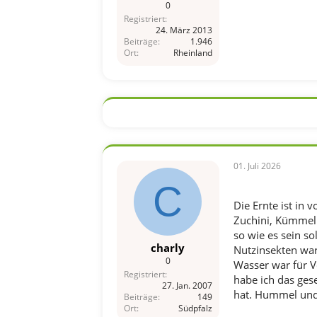
0
Registriert
24. März 2013
Beiträge
1.946
Ort
Rheinland
01. Juli 2026
C
Die Ernte ist in 
Zuchini, Kümmel 
so wie es sein so
charly
Nutzinsekten wa
0
Wasser war für Vö
Registriert
habe ich das ges
27. Jan. 2007
hat. Hummel und 
Beiträge
149
Ort
Südpfalz