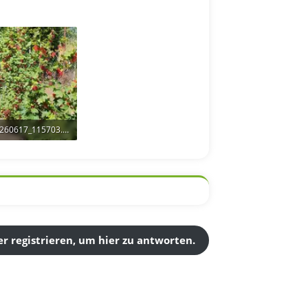
IMG_20260617_115703.webp
B · Aufrufe: 24
r registrieren, um hier zu antworten.