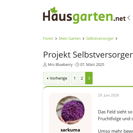
Foren
Mein Garten
Selbstversorger
Projekt Selbstversorge
E
E
Mrs Blueberry
07. März 2025
r
r
s
s
Vorherige
1
2
3
t
t
e
e
l
l
29. Juni 2026
l
l
e
t
r
a
Das Feld sieht so
m
Fruchtfolge und 
sarkuma
Umso mehr bewun