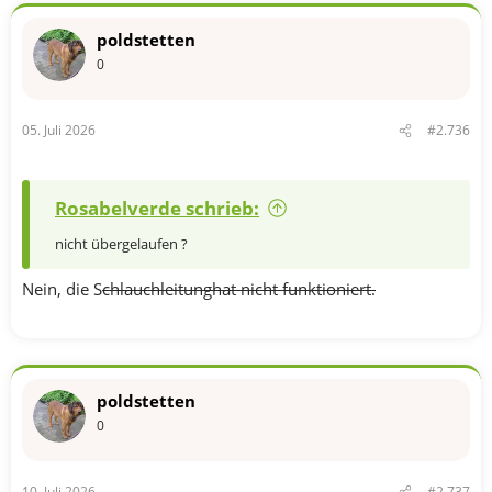
poldstetten
0
05. Juli 2026
#2.736
Rosabelverde schrieb:
nicht übergelaufen ?
Nein, die S
chlauchleitunghat nicht funktioniert.
poldstetten
0
10. Juli 2026
#2.737