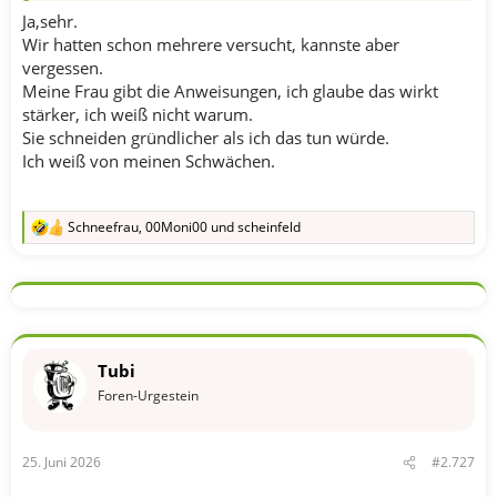
Ja,sehr.
Wir hatten schon mehrere versucht, kannste aber
vergessen.
Meine Frau gibt die Anweisungen, ich glaube das wirkt
stärker, ich weiß nicht warum.
Sie schneiden gründlicher als ich das tun würde.
Ich weiß von meinen Schwächen.
Schneefrau
,
00Moni00
und
scheinfeld
R
e
a
k
t
i
o
n
Tubi
e
n
Foren-Urgestein
:
25. Juni 2026
#2.727