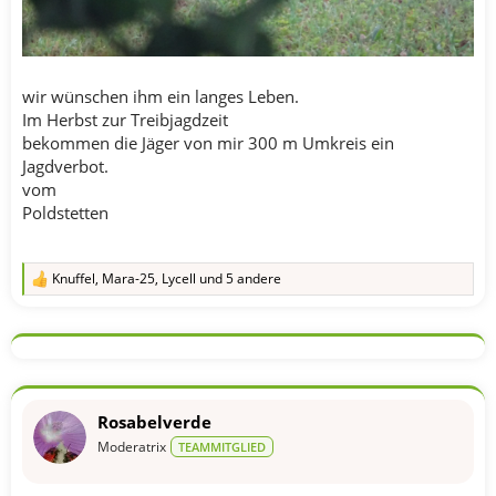
wir wünschen ihm ein langes Leben.
Im Herbst zur Treibjagdzeit
bekommen die Jäger von mir 300 m Umkreis ein
Jagdverbot.
vom
Poldstetten
Knuffel
,
Mara-25
,
Lycell
und 5 andere
R
e
a
k
t
i
o
n
Rosabelverde
e
n
Moderatrix
TEAMMITGLIED
: