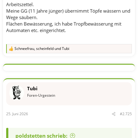
Arbeitszettel.
Meine GG (11 Jahre jünger) übernimmt Töpfe wässern und
Wege säubern.
Flächen Bewässerung, ich habe Tropfbewässerung mit
Automaten etc. eingerichtet.
Schneefrau
,
scheinfeld
und
Tubi
R
e
a
k
t
i
o
n
Tubi
e
n
Foren-Urgestein
:
25. Juni 2026
#2.725
poldstetten schrieb: