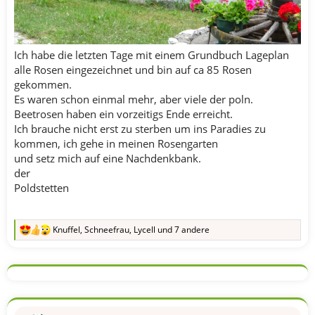
Ich habe die letzten Tage mit einem Grundbuch Lageplan
alle Rosen eingezeichnet und bin auf ca 85 Rosen
gekommen.
Es waren schon einmal mehr, aber viele der poln.
Beetrosen haben ein vorzeitigs Ende erreicht.
Ich brauche nicht erst zu sterben um ins Paradies zu
kommen, ich gehe in meinen Rosengarten
und setz mich auf eine Nachdenkbank.
der
Poldstetten
Knuffel
,
Schneefrau
,
Lycell
und 7 andere
R
e
a
k
t
i
o
n