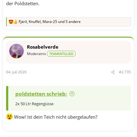
der Poldstetten.
Fjäril
,
Knuffel
,
Mara-25
und 5 andere
R
e
a
k
t
Rosabelverde
i
o
Moderatrix
TEAMMITGLIED
n
e
n
04. Juli 2026
#2.735
:
poldstetten schrieb:
2x 50 Ltr Regengüsse
Wow! Ist dein Teich nicht übergelaufen?