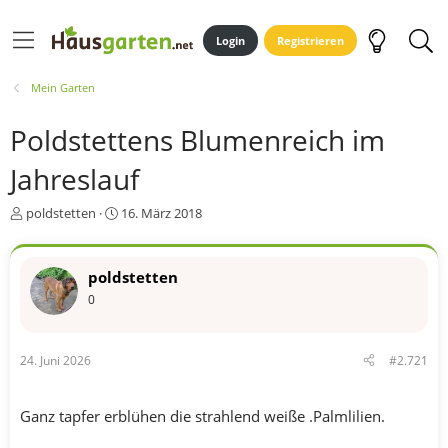
Login
Registrieren
Mein Garten
Poldstettens Blumenreich im
Jahreslauf
E
E
poldstetten
16. März 2018
r
r
s
s
t
t
poldstetten
e
e
0
l
l
l
l
e
t
r
a
24. Juni 2026
#2.721
m
Ganz tapfer erblühen die strahlend weiße .Palmlilien.