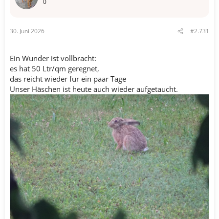
n
0
:
30. Juni 2026
#2.731
Ein Wunder ist vollbracht:
es hat 50 Ltr/qm geregnet,
das reicht wieder für ein paar Tage
Unser Häschen ist heute auch wieder aufgetaucht.