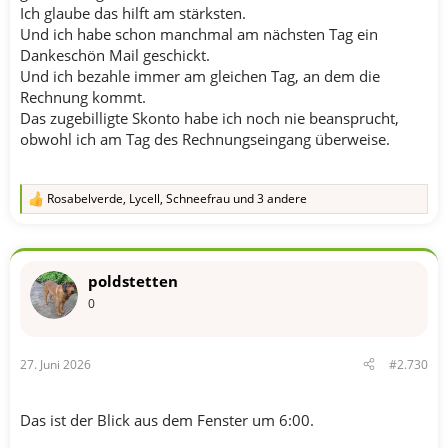
Ich glaube das hilft am stärksten.
Und ich habe schon manchmal am nächsten Tag ein
Dankeschön Mail geschickt.
Und ich bezahle immer am gleichen Tag, an dem die
Rechnung kommt.
Das zugebilligte Skonto habe ich noch nie beansprucht,
obwohl ich am Tag des Rechnungseingang überweise.
Rosabelverde
,
Lycell
,
Schneefrau
und 3 andere
R
e
a
k
t
poldstetten
i
o
0
n
e
n
27. Juni 2026
#2.730
:
Das ist der Blick aus dem Fenster um 6:00.