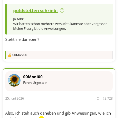
poldstetten schrieb:
Ja,sehr.
Wir hatten schon mehrere versucht, kannste aber vergessen.
Meine Frau gibt die Anweisungen,
Steht sie daneben?
00Moni00
R
e
a
k
t
00Moni00
i
o
Foren-Urgestein
n
e
n
25. Juni 2026
#2.728
:
Also, ich steh auch daneben und gib Anweisungen, wie ich