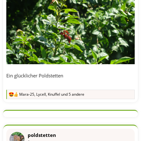
Ein glücklicher Poldstetten
Mara-25
,
Lycell
,
Knuffel
und 5 andere
R
e
a
k
t
i
o
n
poldstetten
e