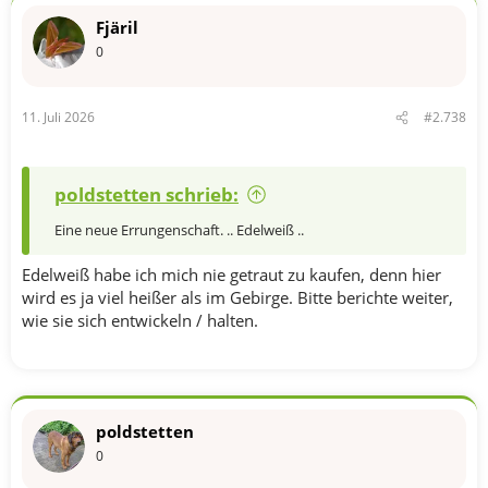
t
Fjäril
i
o
0
n
e
n
11. Juli 2026
#2.738
:
poldstetten schrieb:
Eine neue Errungenschaft. .. Edelweiß ..
Edelweiß habe ich mich nie getraut zu kaufen, denn hier
wird es ja viel heißer als im Gebirge. Bitte berichte weiter,
wie sie sich entwickeln / halten.
poldstetten
0