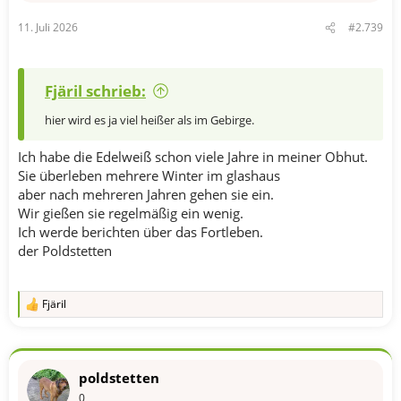
11. Juli 2026
#2.739
Fjäril schrieb:
hier wird es ja viel heißer als im Gebirge.
Ich habe die Edelweiß schon viele Jahre in meiner Obhut.
Sie überleben mehrere Winter im glashaus
aber nach mehreren Jahren gehen sie ein.
Wir gießen sie regelmäßig ein wenig.
Ich werde berichten über das Fortleben.
der Poldstetten
Fjäril
R
e
a
k
t
poldstetten
i
o
0