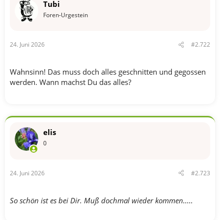
Tubi
e
n
Foren-Urgestein
:
24. Juni 2026
#2.722
Wahnsinn! Das muss doch alles geschnitten und gegossen
werden. Wann machst Du das alles?
elis
0
24. Juni 2026
#2.723
So schön ist es bei Dir. Muß dochmal wieder kommen.....