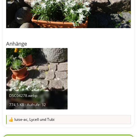
Anhänge
DSC04278.webp
774,5 KB · Aufrufe: 32
luise-ac
,
Lycell
und
Tubi
R
e
a
k