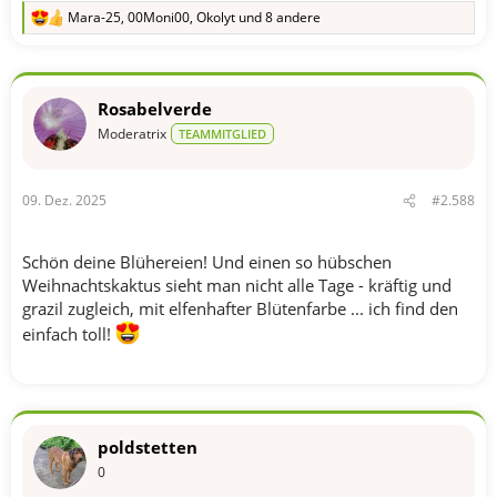
Mara-25
,
00Moni00
,
Okolyt
und 8 andere
R
e
a
k
t
Rosabelverde
i
o
Moderatrix
TEAMMITGLIED
n
e
n
09. Dez. 2025
#2.588
:
Schön deine Blühereien! Und einen so hübschen
Weihnachtskaktus sieht man nicht alle Tage - kräftig und
grazil zugleich, mit elfenhafter Blütenfarbe ... ich find den
einfach toll!
poldstetten
0