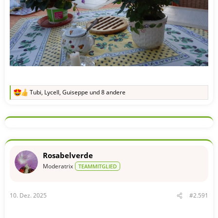
Tubi
,
Lycell
,
Guiseppe
und 8 andere
R
e
a
k
t
i
o
n
Rosabelverde
e
n
Moderatrix
TEAMMITGLIED
:
10. Dez. 2025
#2.591