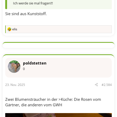
Ich werde sie mal fragen!!!
Sie sind aus Kunststoff.
elis
R
e
a
k
t
i
o
n
poldstetten
e
n
0
:
23. Nov. 2025
#2.584
Zwei Blumensträucher in der >Küche: Die Rosen vom
Gärtner, die anderen vom GWH