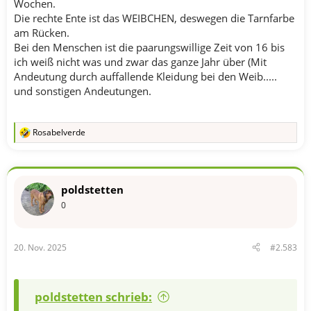
Wochen.
Die rechte Ente ist das WEIBCHEN, deswegen die Tarnfarbe
am Rücken.
Bei den Menschen ist die paarungswillige Zeit von 16 bis
ich weiß nicht was und zwar das ganze Jahr über (Mit
Andeutung durch auffallende Kleidung bei den Weib.....
und sonstigen Andeutungen.
Rosabelverde
R
e
a
k
t
poldstetten
i
o
0
n
e
n
20. Nov. 2025
#2.583
:
poldstetten schrieb: