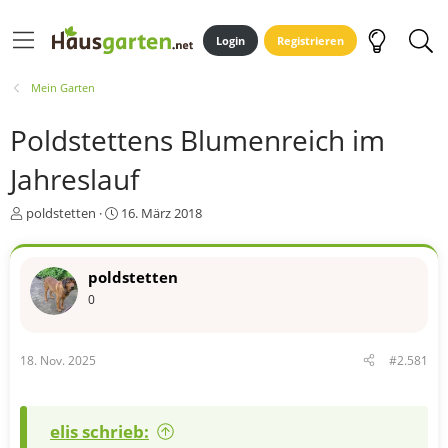
Login
Registrieren
Mein Garten
Poldstettens Blumenreich im
Jahreslauf
E
E
poldstetten
16. März 2018
r
r
s
s
t
t
poldstetten
e
e
0
l
l
l
l
e
t
r
a
18. Nov. 2025
#2.581
m
elis schrieb: