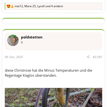
mai12
,
Mara-25
,
Lycell
und 4 andere
R
e
a
k
t
i
o
n
poldstetten
e
n
0
:
09. Dez. 2025
#2.587
diese Christrose hat die Minus Temperaturen und die
Regentage klaglos überstanden.