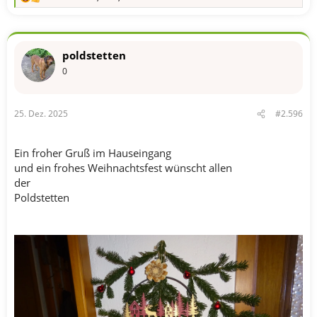
R
e
a
k
t
poldstetten
i
o
0
n
e
n
25. Dez. 2025
#2.596
:
Ein froher Gruß im Hauseingang
und ein frohes Weihnachtsfest wünscht allen
der
Poldstetten