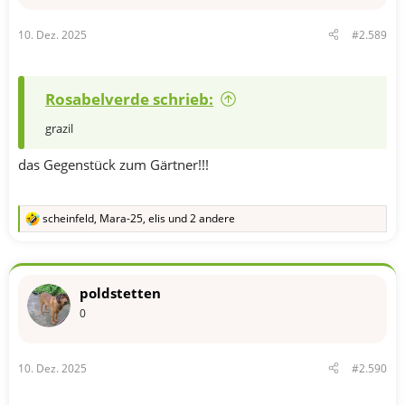
10. Dez. 2025
#2.589
Rosabelverde schrieb:
grazil
das Gegenstück zum Gärtner!!!
scheinfeld
,
Mara-25
,
elis
und 2 andere
R
e
a
k
t
poldstetten
i
o
0
n
e
n
10. Dez. 2025
#2.590
: