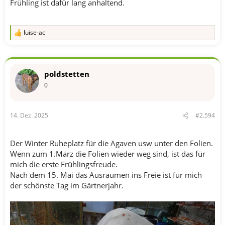
Frühling ist dafür lang anhaltend.
luise-ac
R
e
a
k
t
poldstetten
i
o
0
n
e
n
14. Dez. 2025
#2.594
:
Der Winter Ruheplatz für die Agaven usw unter den Folien.
Wenn zum 1.März die Folien wieder weg sind, ist das für
mich die erste Frühlingsfreude.
Nach dem 15. Mai das Ausräumen ins Freie ist für mich
der schönste Tag im Gärtnerjahr.