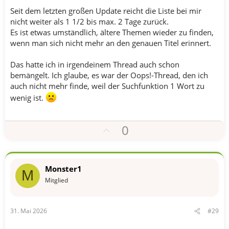
m
Seit dem letzten großen Update reicht die Liste bei mir
m
nicht weiter als 1 1/2 bis max. 2 Tage zurück.
e
Es ist etwas umständlich, ältere Themen wieder zu finden,
wenn man sich nicht mehr an den genauen Titel erinnert.
Das hatte ich in irgendeinem Thread auch schon
bemängelt. Ich glaube, es war der Oops!-Thread, den ich
auch nicht mehr finde, weil der Suchfunktion 1 Wort zu
wenig ist.
P
0
o
s
i
Monster1
M
t
Mitglied
i
v
31. Mai 2026
#29
e
S