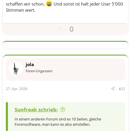
schaffen wir schon.
Und sonst ist halt jeder User 5'000
Stimmen wert.
P
0
o
s
i
t
i
jola
v
Foren-Urgestein
e
S
27. Apr. 2026
#22
t
i
m
Sunfreak schrieb:
m
e
In einem anderen Forum sind es 10 Seiten, gleiche
Forensoftware, man kann es also einstellen.