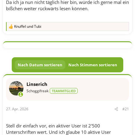
Da ich ja nun nicht täglich hier bin, würde ich gerne mal ein
bißchen weiter rückwärts lesen können.
Knuffel
und
Tubi
R
e
a
k
t
i
o
n
Nach Datum sortieren
Nach Stimmen sortieren
e
n
:
Linserich
Schoggifreak
TEAMMITGLIED
27. Apr. 2026
#21
Stell dir einfach vor, ein aktiver User ist 2'500
Unterschriften wert. Und ich glaube 10 aktive User