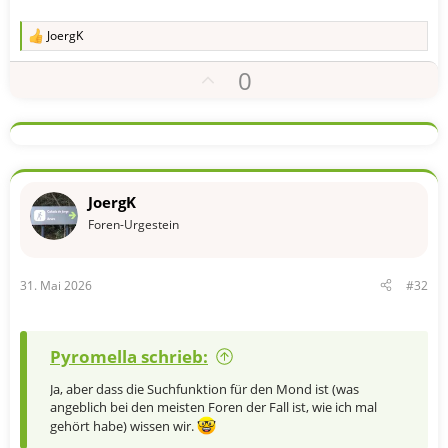
JoergK
R
e
P
0
a
k
o
t
s
i
o
i
n
t
e
n
i
JoergK
:
v
Foren-Urgestein
e
S
31. Mai 2026
#32
t
i
m
Pyromella schrieb:
m
e
Ja, aber dass die Suchfunktion für den Mond ist (was
angeblich bei den meisten Foren der Fall ist, wie ich mal
gehört habe) wissen wir.