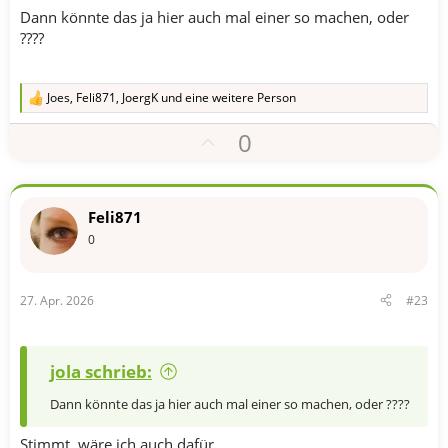
Dann könnte das ja hier auch mal einer so machen, oder
????
Joes
,
Feli871
,
JoergK
und eine weitere Person
R
e
P
0
a
k
o
t
s
i
o
i
Feli871
n
t
e
0
n
i
:
v
27. Apr. 2026
#23
e
S
t
jola schrieb:
i
m
Dann könnte das ja hier auch mal einer so machen, oder ????
m
Stimmt, wäre ich auch dafür.