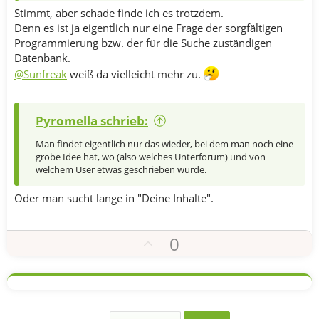
Stimmt, aber schade finde ich es trotzdem.
Denn es ist ja eigentlich nur eine Frage der sorgfältigen
Programmierung bzw. der für die Suche zuständigen
Datenbank.
@Sunfreak
weiß da vielleicht mehr zu.
Pyromella schrieb:
Man findet eigentlich nur das wieder, bei dem man noch eine
grobe Idee hat, wo (also welches Unterforum) und von
welchem User etwas geschrieben wurde.
Oder man sucht lange in "Deine Inhalte".
P
0
o
s
i
t