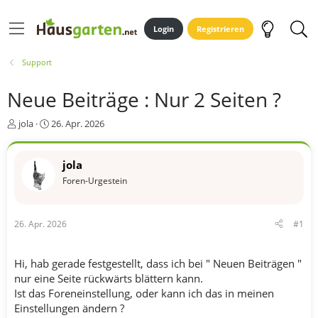
Login
Registrieren
Support
Neue Beiträge : Nur 2 Seiten ?
E
E
jola
26. Apr. 2026
r
r
s
s
t
t
jola
e
e
Foren-Urgestein
l
l
l
l
e
t
26. Apr. 2026
#1
r
a
m
Hi, hab gerade festgestellt, dass ich bei " Neuen Beiträgen "
nur eine Seite rückwärts blättern kann.
Ist das Foreneinstellung, oder kann ich das in meinen
Einstellungen ändern ?