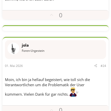
e
P
0
o
s
i
t
i
jola
v
Foren-Urgestein
e
S
01. Mai 2026
#24
t
i
m
Moin, ich bin ja hellauf begeistert, wie toll sich die
m
Verantwortlichen um die Problematik der User
e
kümmern. Vielen Dank für gar nichts.
P
0