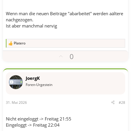
t
i
m
Wenn man die neuen Beiträge "abarbeitet" werden aältere
m
nachgezogen.
Ist aber manchmal nervig
e
Platero
R
e
P
0
a
k
o
t
s
i
o
i
JoergK
n
t
e
Foren-Urgestein
n
i
:
v
31. Mai 2026
#28
e
S
t
Nicht eingeloggt -> Freitag 21:55
i
Eingeloggt -> Freitag 22:04