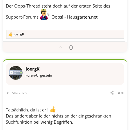
t
Der Oops-Thread steht doch auf der ersten Seite des
i
Support-Forums
Oops! - Hausgarten.net
m
m
e
JoergK
R
e
P
0
a
k
o
t
s
i
o
i
JoergK
n
t
e
Foren-Urgestein
n
i
:
v
31. Mai 2026
#30
e
S
t
Tatsächlich, da ist er !
i
Das ändert aber leider nichts an der eingeschränkten
m
Suchfunktion bei wenig Begriffen.