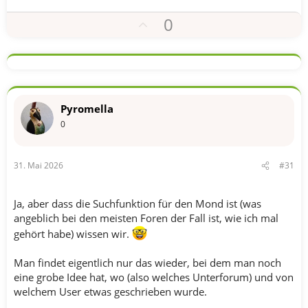
m
e
P
0
o
s
i
t
i
Pyromella
v
0
e
S
31. Mai 2026
#31
t
i
m
Ja, aber dass die Suchfunktion für den Mond ist (was
m
angeblich bei den meisten Foren der Fall ist, wie ich mal
e
gehört habe) wissen wir.
Man findet eigentlich nur das wieder, bei dem man noch
eine grobe Idee hat, wo (also welches Unterforum) und von
welchem User etwas geschrieben wurde.