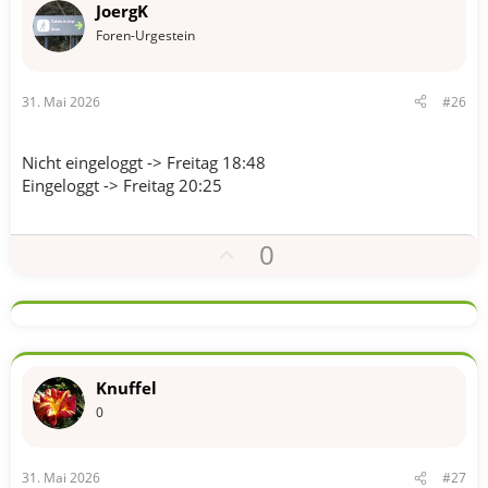
i
JoergK
t
Foren-Urgestein
i
v
31. Mai 2026
#26
e
S
t
Nicht eingeloggt -> Freitag 18:48
i
Eingeloggt -> Freitag 20:25
m
m
P
0
e
o
s
i
t
i
Knuffel
v
0
e
S
31. Mai 2026
#27