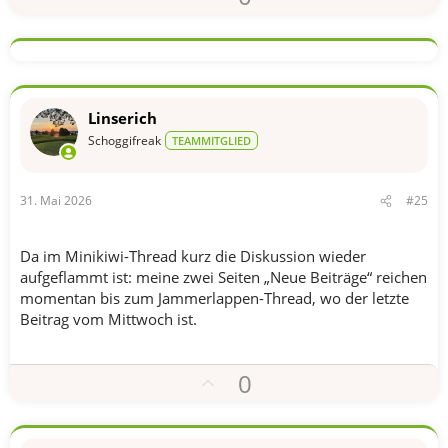
o
s
i
t
i
Linserich
v
Schoggifreak
TEAMMITGLIED
e
S
31. Mai 2026
#25
t
i
m
Da im Minikiwi-Thread kurz die Diskussion wieder
m
aufgeflammt ist: meine zwei Seiten „Neue Beiträge“ reichen
momentan bis zum Jammerlappen-Thread, wo der letzte
e
Beitrag vom Mittwoch ist.
P
0
o
s