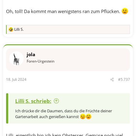
Oh, toll! Da kommt man wenigstens ran zum Pflücken.
Lilli S.
R
e
a
k
t
jola
i
o
Foren-Urgestein
n
e
n
18. Juli 2024
#5.737
:
Lilli S. schrieb:
Ich drücke dir die Daumen, dass du die Früchte deiner
Gartenarbeit auch genießen kannst
Lilli, eigentlich bin ich kein Obstesser, Gemüse noch viel