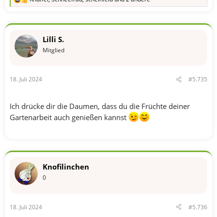
R
e
a
k
t
Lilli S.
i
o
Mitglied
n
e
n
18. Juli 2024
#5.735
:
Ich drücke dir die Daumen, dass du die Früchte deiner
Gartenarbeit auch genießen kannst
Knofilinchen
0
18. Juli 2024
#5.736