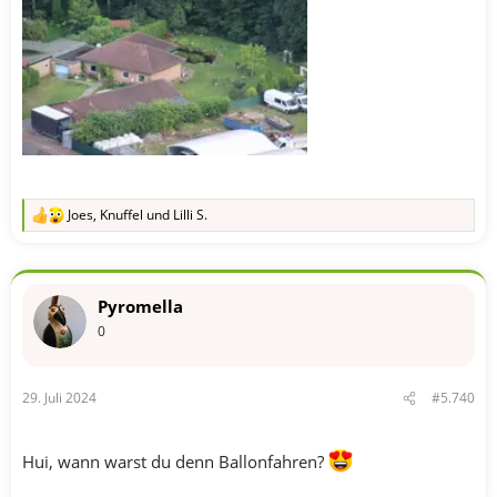
Joes
,
Knuffel
und
Lilli S.
R
e
a
k
t
Pyromella
i
o
0
n
e
n
29. Juli 2024
#5.740
:
Hui, wann warst du denn Ballonfahren?