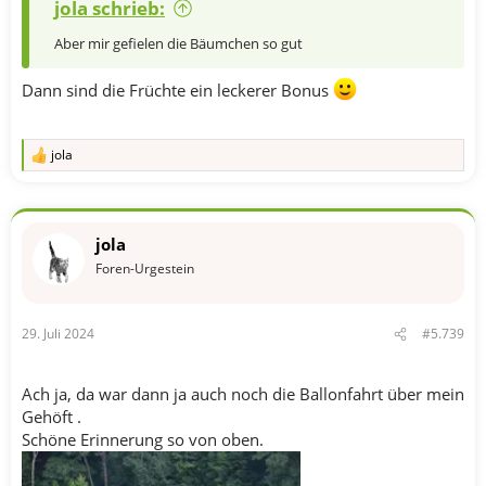
jola schrieb:
Aber mir gefielen die Bäumchen so gut
Dann sind die Früchte ein leckerer Bonus
jola
R
e
a
k
t
jola
i
o
Foren-Urgestein
n
e
n
29. Juli 2024
#5.739
:
Ach ja, da war dann ja auch noch die Ballonfahrt über mein
Gehöft .
Schöne Erinnerung so von oben.