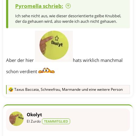
Pyromella schrieb:
Ich sehe nicht aus, wie dieser desorientierte gelbe Knubbel,
der da gehauen wird, also werde ich auch nicht gehauen.
Aber der hier
hats wirklich manchmal
schon verdient
Taxus Baccata
,
Schneefrau
,
Marmande
und eine weitere Person
R
e
a
k
t
Okolyt
i
o
El Zurdo
TEAMMITGLIED
n
e
n