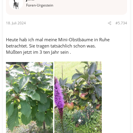
o
Foren-Urgestein
n
e
n
18. Juli 2024
#5.734
:
Heute hab ich mal meine Mini-Obstbäume in Ruhe
betrachtet. Sie tragen tatsächlich schon was.
Müßten jetzt im 3 ten Jahr sein .