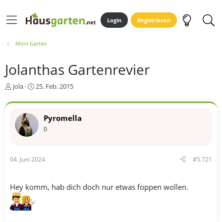
Login
Registrieren
Mein Garten
Jolanthas Gartenrevier
E
E
jola
25. Feb. 2015
r
r
s
s
t
t
Pyromella
e
e
0
l
l
l
l
e
t
r
a
04. Juni 2024
#5.721
m
Hey komm, hab dich doch nur etwas foppen wollen.