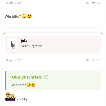
04. Juni 2024
#5.729
:
Wie bitte?
jola
Foren-Urgestein
04. Juni 2024
#5.730
Okolyt schrieb:
Wie bitte?
, sorry