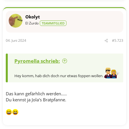
a
k
t
Okolyt
i
o
El Zurdo
TEAMMITGLIED
n
e
n
04. Juni 2024
#5.723
:
Pyromella schrieb:
Hey komm, hab dich doch nur etwas foppen wollen.
Das kann gefärhlich werden.....
Du kennst ja Jola's Bratpfanne.