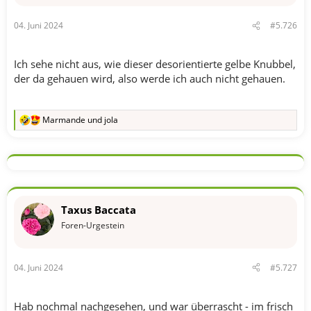
04. Juni 2024
#5.726
Ich sehe nicht aus, wie dieser desorientierte gelbe Knubbel,
der da gehauen wird, also werde ich auch nicht gehauen.
Marmande
und
jola
R
e
a
k
t
i
o
n
Taxus Baccata
e
n
Foren-Urgestein
:
04. Juni 2024
#5.727
Hab nochmal nachgesehen, und war überrascht - im frisch