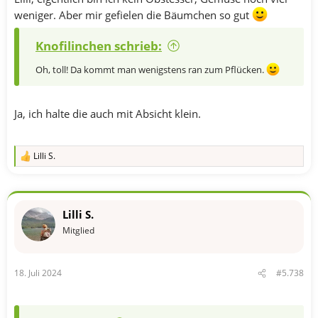
weniger. Aber mir gefielen die Bäumchen so gut
Knofilinchen schrieb:
Oh, toll! Da kommt man wenigstens ran zum Pflücken.
Ja, ich halte die auch mit Absicht klein.
Lilli S.
R
e
a
k
t
Lilli S.
i
o
Mitglied
n
e
n
18. Juli 2024
#5.738
: