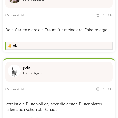
:
05. Juni 2024
#5.732
Dein Garten wäre ein Traum für meine drei Enkelzwerge
jola
R
e
a
k
t
jola
i
o
Foren-Urgestein
n
e
n
05. Juni 2024
#5.733
:
Jetzt ist die Blüte voll da, aber die ersten Blütenblätter
fallen auch schon ab. Schade