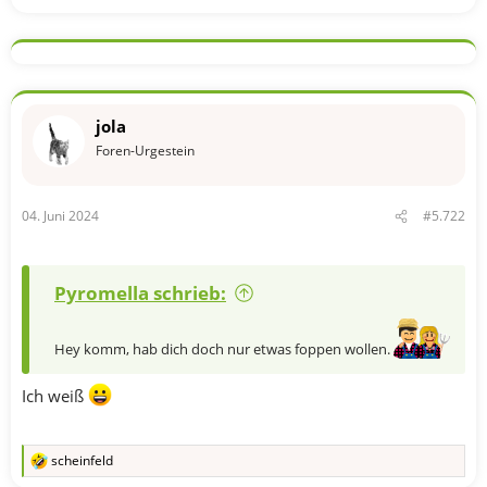
jola
Foren-Urgestein
04. Juni 2024
#5.722
Pyromella schrieb:
Hey komm, hab dich doch nur etwas foppen wollen.
Ich weiß
scheinfeld
R
e