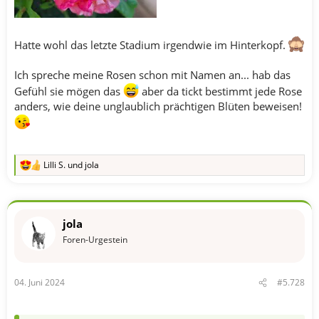
Hatte wohl das letzte Stadium irgendwie im Hinterkopf.
Ich spreche meine Rosen schon mit Namen an... hab das
Gefühl sie mögen das
aber da tickt bestimmt jede Rose
anders, wie deine unglaublich prächtigen Blüten beweisen!
Lilli S.
und
jola
R
e
a
k
t
jola
i
o
Foren-Urgestein
n
e
n
04. Juni 2024
#5.728
: