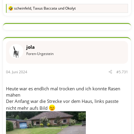
scheinfeld
,
Taxus Baccata
und
Okolyt
R
e
a
k
t
i
o
n
jola
e
n
Foren-Urgestein
:
04. Juni 2024
#5.731
Heute war es endlich mal trocken und ich konnte Rasen
mähen
Der Anfang war die Strecke vor dem Haus, links passte
nicht mehr aufs Bild