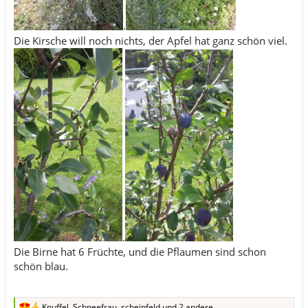
.
Die Kirsche will noch nichts, der Apfel hat ganz schön viel.
.
Die Birne hat 6 Früchte, und die Pflaumen sind schon
schön blau.
Knuffel
,
Schneefrau
,
scheinfeld
und 2 andere