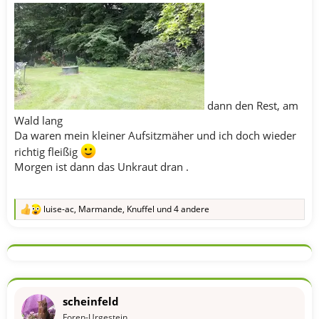
dann den Rest, am
Wald lang
Da waren mein kleiner Aufsitzmäher und ich doch wieder
richtig fleißig
Morgen ist dann das Unkraut dran .
luise-ac
,
Marmande
,
Knuffel
und 4 andere
R
e
a
k
t
i
o
n
scheinfeld
e
n
Foren-Urgestein