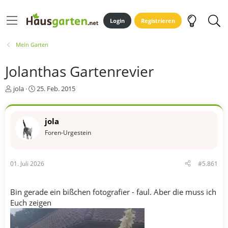
Login
Registrieren
Mein Garten
Jolanthas Gartenrevier
E
E
jola
25. Feb. 2015
r
r
s
s
t
t
jola
e
e
Foren-Urgestein
l
l
l
l
e
t
r
a
01. Juli 2026
#5.861
m
Bin gerade ein bißchen fotografier - faul. Aber die muss ich
Euch zeigen