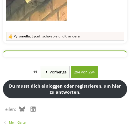
Pyromella
,
Lycell
,
schwäble
und 6 andere
R
e
a
k
t
i
o
n
Erste
Vorherige
294 von 294
e
n
:
Du musst dich einloggen oder registrieren, um hier
zu antworten.
Bluesky
LinkedIn
Teilen:
Mein Garten