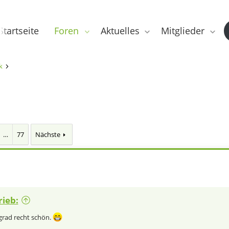
Startseite
Foren
Aktuelles
Mitglieder
k
…
77
Nächste
rieb:
 grad recht schön.