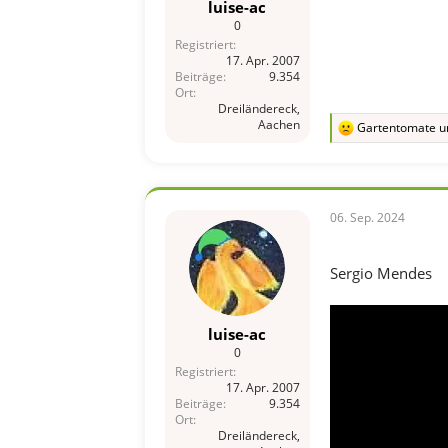
luise-ac
0
Registriert
17. Apr. 2007
Beiträge
9.354
Ort
Dreiländereck,
Aachen
Gartentomate
u
R
e
a
k
t
i
06. Sep. 2024
o
n
e
Sergio Mendes
n
:
luise-ac
0
Registriert
17. Apr. 2007
Beiträge
9.354
Ort
Dreiländereck,