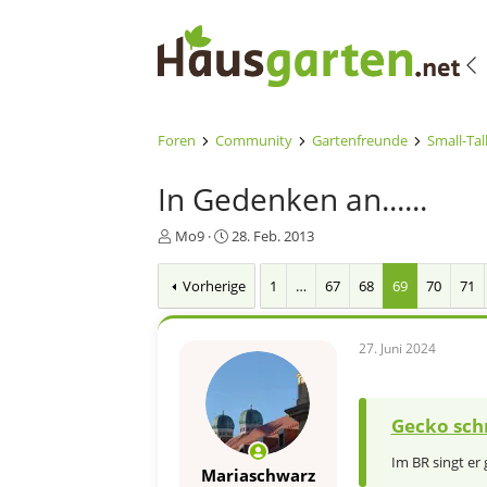
Foren
Community
Gartenfreunde
Small-Tal
In Gedenken an......
E
E
Mo9
28. Feb. 2013
r
r
s
s
Vorherige
1
…
67
68
69
70
71
t
t
e
e
l
l
27. Juni 2024
l
l
e
t
r
a
m
Gecko sch
Im BR singt er
Mariaschwarz