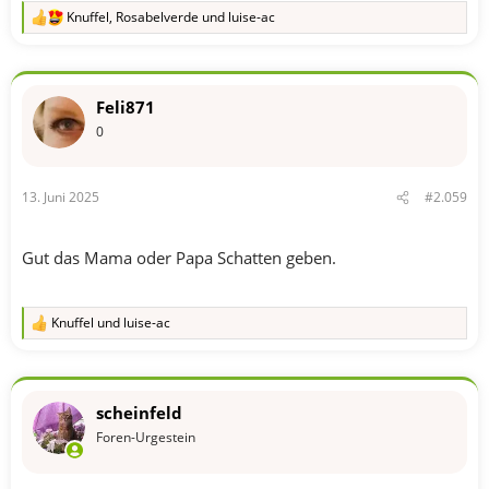
Knuffel
,
Rosabelverde
und
luise-ac
R
e
a
k
t
Feli871
i
o
0
n
e
n
13. Juni 2025
#2.059
:
Gut das Mama oder Papa Schatten geben.
Knuffel
und
luise-ac
R
e
a
k
t
scheinfeld
i
o
Foren-Urgestein
n
e
n