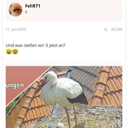
t
Feli871
i
o
0
n
e
n
11. Juni 2025
#2.050
:
Und was stellen wir 3 jetzt an?