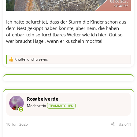
Ich hatte befürchtet, dass der Sturm die Kinder schon aus
dem Nest gekippt haben könnte, aber nein, die haben
offenbar kein so furchtbares Wetter wie ich hier. Gut so,
wer braucht Hagel, wenn er kuscheln möchte!
Knuffel
und
luise-ac
R
e
a
k
t
i
o
n
Rosabelverde
e
n
Moderatrix
TEAMMITGLIED
:
10. Juni 2025
#2.044