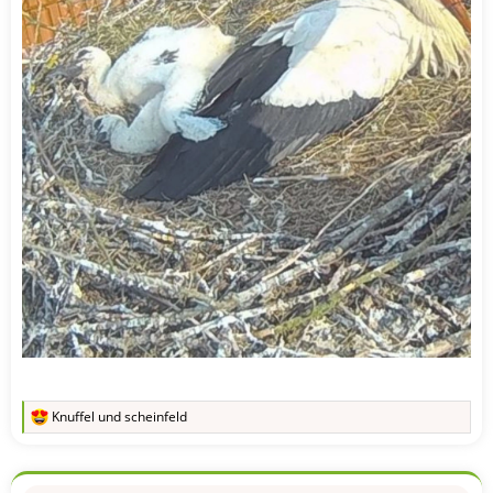
Knuffel
und
scheinfeld
R
e
a
k