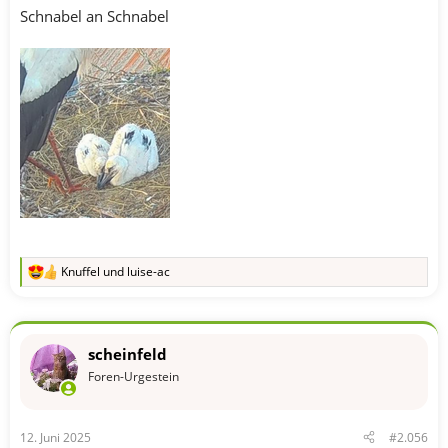
Schnabel an Schnabel
Knuffel
und
luise-ac
R
e
a
k
t
scheinfeld
i
o
Foren-Urgestein
n
e
n
12. Juni 2025
#2.056
: