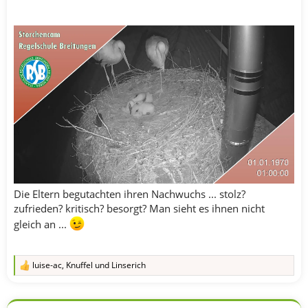
Die Eltern begutachten ihren Nachwuchs ... stolz?
zufrieden? kritisch? besorgt? Man sieht es ihnen nicht
gleich an ...
luise-ac
,
Knuffel
und
Linserich
R
e
a
k