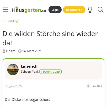
Login
Registrieren
Nützlinge
Die wilden Störche sind wieder
da!
E
E
Opitzel
14. März 2021
r
r
s
s
t
t
Linserich
e
e
Schoggifreak
TEAMMITGLIED
l
l
l
l
e
t
r
a
08. Juni 2025
#2.041
m
Der Dicke sitzt sogar schon.