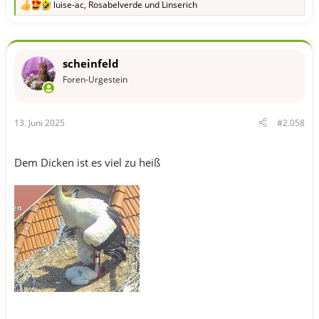
luise-ac
,
Rosabelverde
und
Linserich
R
e
a
k
t
scheinfeld
i
o
Foren-Urgestein
n
e
n
13. Juni 2025
#2.058
:
Dem Dicken ist es viel zu heiß