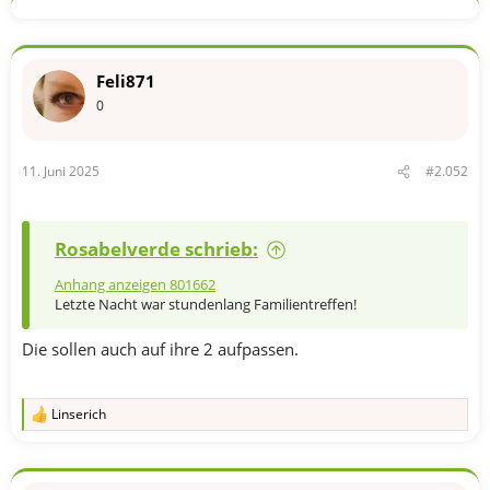
t
i
o
n
Feli871
e
n
0
:
11. Juni 2025
#2.052
Rosabelverde schrieb:
Anhang anzeigen 801662
Letzte Nacht war stundenlang Familientreffen!
Die sollen auch auf ihre 2 aufpassen.
Linserich
R
e
a
k