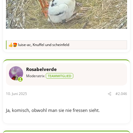
luise-ac
,
Knuffel
und
scheinfeld
R
e
a
k
t
Rosabelverde
i
o
Moderatrix
TEAMMITGLIED
n
e
n
10. Juni 2025
#2.046
:
Ja, komisch, obwohl man sie nie fressen sieht.