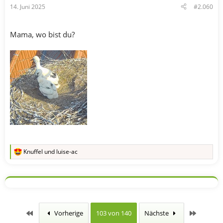
14. Juni 2025
#2.060
:
Mama, wo bist du?
Knuffel
und
luise-ac
R
e
a
k
t
i
o
n
Erste
Letzte
Vorherige
103 von 140
Nächste
e