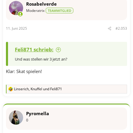
t
Rosabelverde
i
o
Moderatrix
TEAMMITGLIED
n
e
n
11. Juni 2025
#2.053
:
Feli871 schrieb:
Und was stellen wir 3 jetzt an?
Klar: Skat spielen!
Linserich
,
Knuffel
und
Feli871
R
e
a
k
t
Pyromella
i
o
0
n
e