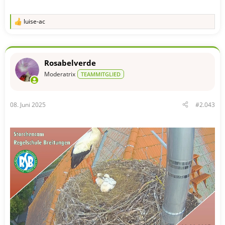
luise-ac
R
e
a
k
t
Rosabelverde
i
o
Moderatrix
TEAMMITGLIED
n
e
n
08. Juni 2025
#2.043
: