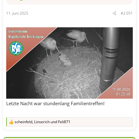
11. Juni 2025
#2.051
Letzte Nacht war stundenlang Familientreffen!
scheinfeld
,
Linserich
und
Feli871
R
e
a
k