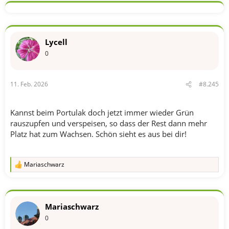
k
t
i
o
n
Lycell
e
n
0
:
11. Feb. 2026
#8.245
Kannst beim Portulak doch jetzt immer wieder Grün
rauszupfen und verspeisen, so dass der Rest dann mehr
Platz hat zum Wachsen. Schön sieht es aus bei dir!
Mariaschwarz
R
e
a
k
t
Mariaschwarz
i
o
0
n