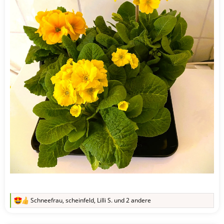
Schneefrau
,
scheinfeld
,
Lilli S.
und 2 andere
R
e
a