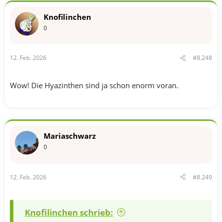
k
t
Knofilinchen
i
o
0
n
e
n
12. Feb. 2026
#8.248
:
Wow! Die Hyazinthen sind ja schon enorm voran.
Mariaschwarz
0
12. Feb. 2026
#8.249
Knofilinchen schrieb: