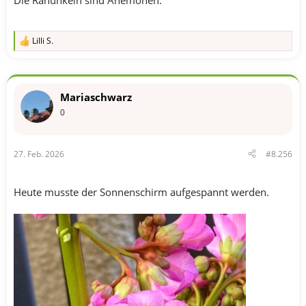
Die Ranunkeln sind Anemonen.
Lilli S.
R
e
a
k
t
Mariaschwarz
i
o
0
n
e
n
27. Feb. 2026
#8.256
:
Heute musste der Sonnenschirm aufgespannt werden.