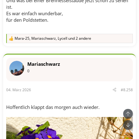
Und was bei einer Brennesselstaude jetzt schon zu sehen
ist.
Es war einfach wunderbar,
für den Poldstetten.
Mara-25
,
Mariaschwarz
,
Lycell
und 2 andere
R
e
a
k
t
Mariaschwarz
i
o
0
n
e
n
04. März 2026
#8.258
:
Hoffentlich klappt das morgen auch wieder.