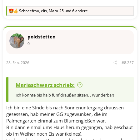
Schneefrau
,
elis
,
Mara-25
und 6 andere
R
e
a
k
t
poldstetten
i
o
0
n
e
n
28. Feb. 2026
#8.257
:
Mariaschwarz schrieb:
Ich konnte bis halb fünf draußen sitzen. . Wunderbar!
Ich bin eine Stnde bis nach Sonnenuntergang draussen
gesesssen, hab meiner GG zugewunken, die im
Palmengarten einmal zum Blumengießen war.
Bin dann einmal ums Haus herum gegangen, hab geschaut
ob im Weiher noch Eis war (keines).