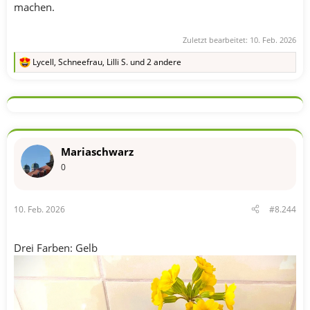
machen.
Zuletzt bearbeitet:
10. Feb. 2026
Lycell
,
Schneefrau
,
Lilli S.
und 2 andere
R
e
a
k
t
i
o
n
Mariaschwarz
e
n
0
:
10. Feb. 2026
#8.244
Drei Farben: Gelb