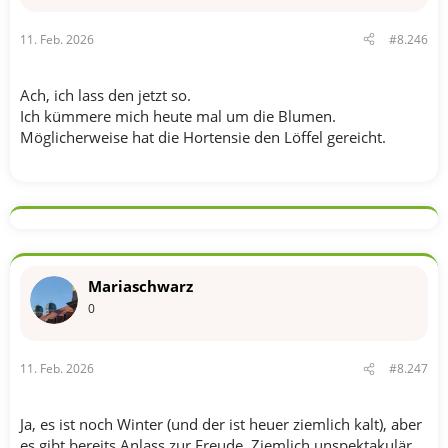
e
n
11. Feb. 2026
#8.246
:
Ach, ich lass den jetzt so.
Ich kümmere mich heute mal um die Blumen.
Möglicherweise hat die Hortensie den Löffel gereicht.
Mariaschwarz
0
11. Feb. 2026
#8.247
Ja, es ist noch Winter (und der ist heuer ziemlich kalt), aber
es gibt bereits Anlass zur Freude. Ziemlich unspektakulär,