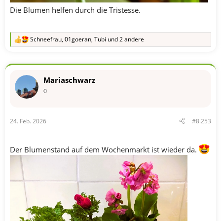
Die Blumen helfen durch die Tristesse.
Schneefrau
,
01goeran
,
Tubi
und 2 andere
R
e
a
k
t
Mariaschwarz
i
o
0
n
e
n
24. Feb. 2026
#8.253
:
Der Blumenstand auf dem Wochenmarkt ist wieder da.