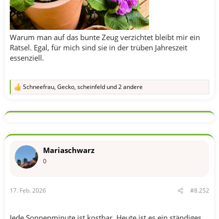
Warum man auf das bunte Zeug verzichtet bleibt mir ein
Rätsel. Egal, für mich sind sie in der trüben Jahreszeit
essenziell.
Schneefrau
,
Gecko
,
scheinfeld
und 2 andere
R
e
a
k
t
i
o
n
Mariaschwarz
e
n
0
:
17. Feb. 2026
#8.252
Jede Sonnenminute ist kostbar. Heute ist es ein ständiges