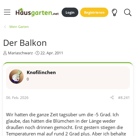
Login
Registrieren
Mein Garten
Der Balkon
E
E
Mariaschwarz
22. Apr. 2011
r
r
s
s
t
t
Knofilinchen
e
e
0
l
l
l
l
e
t
r
a
06. Feb. 2026
#8.241
m
Wir hatten die ganze Zeit tagsüber um die -5 Grad. Ich
glaube, das hätten die Blümchen in der Länge weder
draußen noch drinnen gemocht. Erst gestern stiegen die
Temperaturen mal auf rund 2 Grad plus. Aber ich behalte