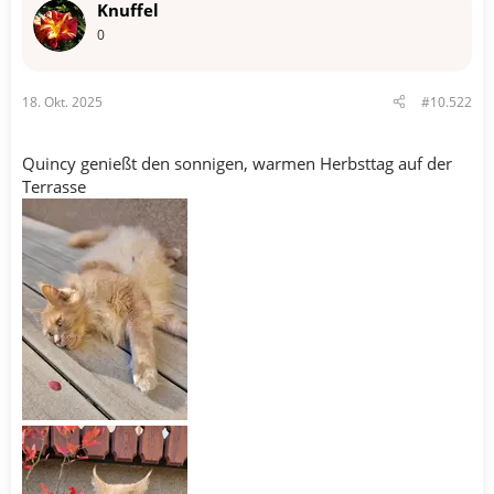
Knuffel
e
n
0
:
18. Okt. 2025
#10.522
Quincy genießt den sonnigen, warmen Herbsttag auf der
Terrasse