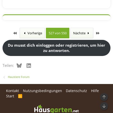
Erste
Letzte
Vorherige
527 von 550
Nächste
Du musst dich einloggen oder registrieren, um hier
zu antworten.
Bluesky
LinkedIn
Teilen:
Haustiere Forum
Kontakt
Nutzungsbedingungen
Datenschutz
Hilfe
Start
R
Ob
S
S
Unt