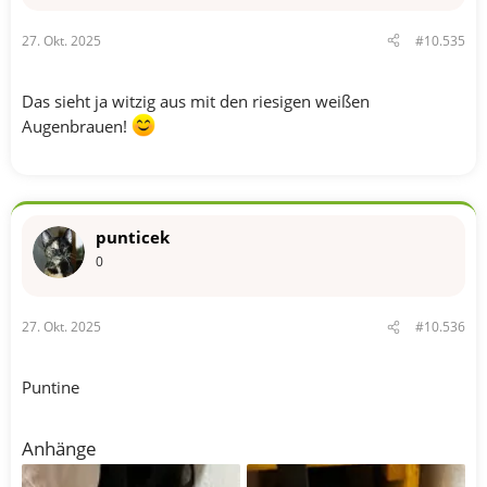
27. Okt. 2025
#10.535
Das sieht ja witzig aus mit den riesigen weißen
Augenbrauen!
punticek
0
27. Okt. 2025
#10.536
Puntine
Anhänge