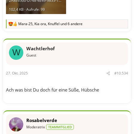
2A8E6500-D748-4E49-9835-18ABF06F9439.webp
102,4 KB · Aufrufe: 99
Mara-25
,
Kia ora
,
Knuffel
und 6 andere
R
e
a
k
t
Wachtlerhof
i
W
o
Guest
n
e
n
27. Okt. 2025
#10.534
:
Ach was bist Du doch für eine Süße, Hübsche
Rosabelverde
Moderatrix
TEAMMITGLIED