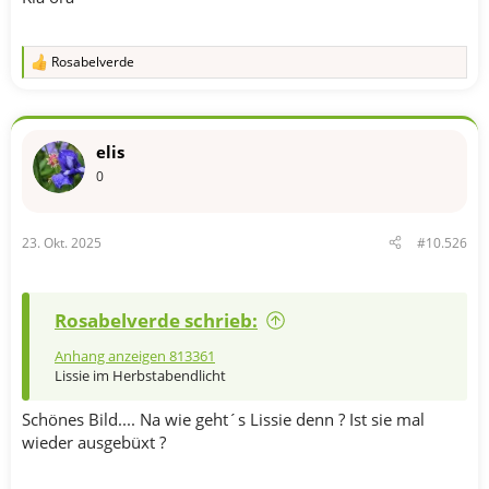
Rosabelverde
R
e
a
k
t
elis
i
o
0
n
e
n
23. Okt. 2025
#10.526
:
Rosabelverde schrieb:
Anhang anzeigen 813361
Lissie im Herbstabendlicht
Schönes Bild.... Na wie geht´s Lissie denn ? Ist sie mal
wieder ausgebüxt ?