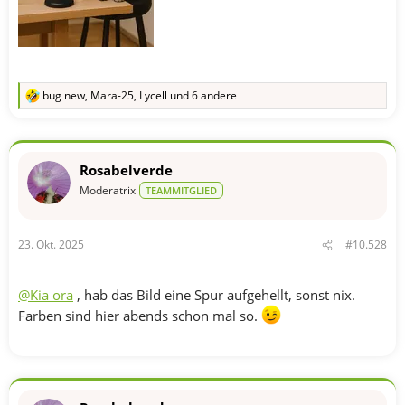
bug new
,
Mara-25
,
Lycell
und 6 andere
R
e
a
k
t
Rosabelverde
i
o
Moderatrix
TEAMMITGLIED
n
e
n
23. Okt. 2025
#10.528
:
@Kia ora
, hab das Bild eine Spur aufgehellt, sonst nix.
Farben sind hier abends schon mal so.