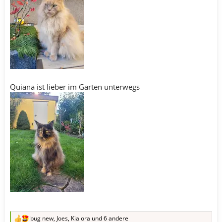
Quiana ist lieber im Garten unterwegs
bug new
,
Joes
,
Kia ora
und 6 andere
R