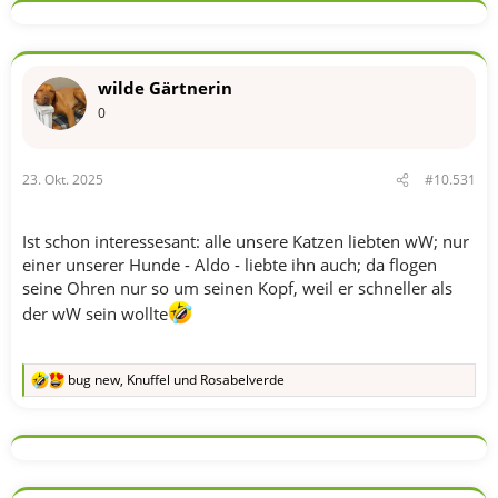
k
t
i
o
n
wilde Gärtnerin
e
n
0
:
23. Okt. 2025
#10.531
Ist schon interessesant: alle unsere Katzen liebten wW; nur
einer unserer Hunde - Aldo - liebte ihn auch; da flogen
seine Ohren nur so um seinen Kopf, weil er schneller als
der wW sein wollte
bug new
,
Knuffel
und
Rosabelverde
R
e
a
k
t
i
o