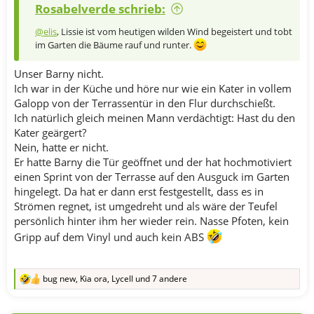
Rosabelverde schrieb:
@elis
, Lissie ist vom heutigen wilden Wind begeistert und tobt
im Garten die Bäume rauf und runter.
Unser Barny nicht.
Ich war in der Küche und höre nur wie ein Kater in vollem
Galopp von der Terrassentür in den Flur durchschießt.
Ich natürlich gleich meinen Mann verdächtigt: Hast du den
Kater geärgert?
Nein, hatte er nicht.
Er hatte Barny die Tür geöffnet und der hat hochmotiviert
einen Sprint von der Terrasse auf den Ausguck im Garten
hingelegt. Da hat er dann erst festgestellt, dass es in
Strömen regnet, ist umgedreht und als wäre der Teufel
persönlich hinter ihm her wieder rein. Nasse Pfoten, kein
Gripp auf dem Vinyl und auch kein ABS
bug new
,
Kia ora
,
Lycell
und 7 andere
R
e
a