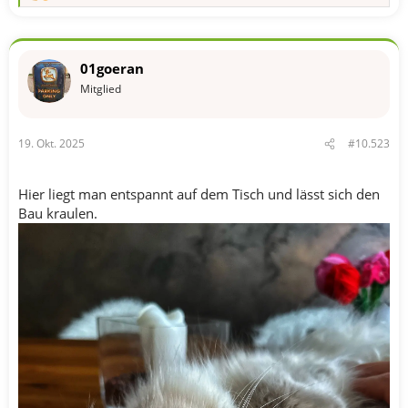
e
a
k
t
01goeran
i
o
Mitglied
n
e
n
19. Okt. 2025
#10.523
:
Hier liegt man entspannt auf dem Tisch und lässt sich den
Bau kraulen.