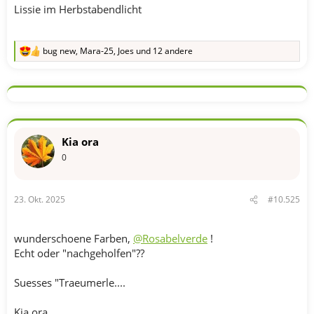
Lissie im Herbstabendlicht
bug new
,
Mara-25
,
Joes
und 12 andere
R
e
a
k
t
i
o
n
Kia ora
e
n
0
:
23. Okt. 2025
#10.525
wunderschoene Farben,
@Rosabelverde
!
Echt oder "nachgeholfen"??
Suesses "Traeumerle....
Kia ora