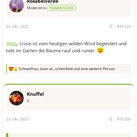
Rosabelverde
Moderatrix
TEAMMITGLIED
23. Okt. 2025
#10.529
@elis
, Lissie ist vom heutigen wilden Wind begeistert und
tobt im Garten die Bäume rauf und runter.
Schneefrau
,
luise-ac
,
scheinfeld
und eine weitere Person
R
e
a
k
t
Knuffel
i
o
0
n
e
n
23. Okt. 2025
#10.530
: