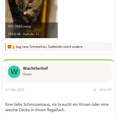
IMG_5083.webp
105,8 KB · Aufrufe: 72
bug new
,
Schneefrau
,
Südheidin
und 6 andere
R
e
a
k
t
Wachtlerhof
i
W
o
Guest
n
e
n
27. Okt. 2025
#10.537
:
Eine liebe Schmusemaus, sie braucht ein Kissen oder eine
weiche Decke in ihrem Regalfach.