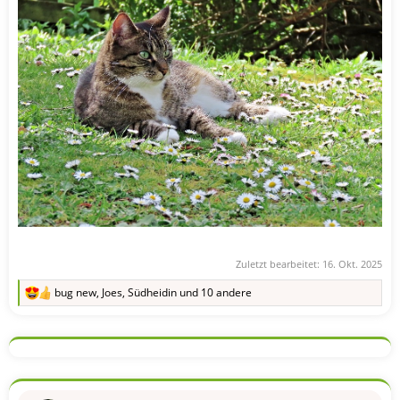
Zuletzt bearbeitet:
16. Okt. 2025
bug new
,
Joes
,
Südheidin
und 10 andere
R
e
a
k
t
i
o
n