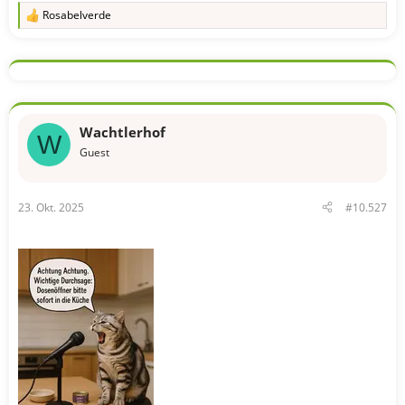
Rosabelverde
R
e
a
k
t
i
o
n
Wachtlerhof
e
W
n
Guest
:
23. Okt. 2025
#10.527