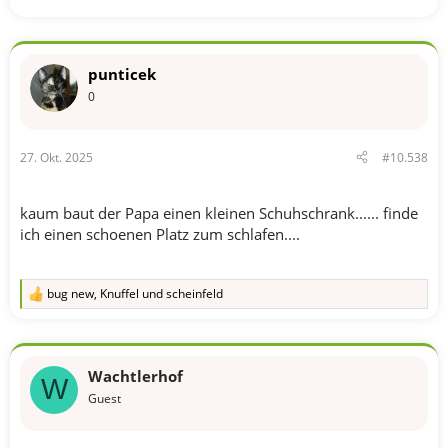
punticek
0
27. Okt. 2025
#10.538
kaum baut der Papa einen kleinen Schuhschrank...... finde
ich einen schoenen Platz zum schlafen....
bug new
,
Knuffel
und
scheinfeld
R
e
a
k
t
Wachtlerhof
i
W
o
Guest
n
e
n