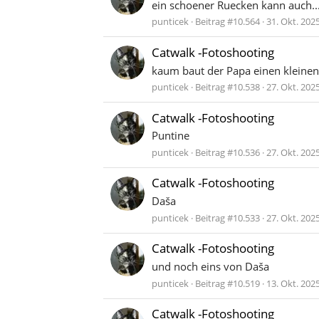
ein schoener Ruecken kann auch....
punticek
Beitrag #10.564
31. Okt. 202
Catwalk -Fotoshooting
kaum baut der Papa einen kleinen S
punticek
Beitrag #10.538
27. Okt. 202
Catwalk -Fotoshooting
Puntine
punticek
Beitrag #10.536
27. Okt. 202
Catwalk -Fotoshooting
Daša
punticek
Beitrag #10.533
27. Okt. 202
Catwalk -Fotoshooting
und noch eins von Daša
punticek
Beitrag #10.519
13. Okt. 202
Catwalk -Fotoshooting