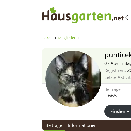
Foren
Mitglieder
puntice
0
·
Aus
in Ba
Registriert
2
Letzte Aktivit
Beiträge
665
Finden
Beiträge
Informationen