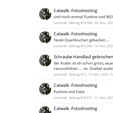
Catwalk -Fotoshooting
und noch einmal Puntine und MEIN
punticek
Beitrag #10.596
20. Nov. 202
Catwalk -Fotoshooting
heute Quarkkuchen gebacken....
punticek
Beitrag #10.583
19. Nov. 202
Schraube Handlauf gebrochen 
der Krater ist eh schon gross, 
rauszudrehen..... ev. Duebel ausbo
punticek
Beitrag #12
17. Nov. 2025
F
Catwalk -Fotoshooting
Puntine und Daša
punticek
Beitrag #10.571
11. Nov. 202
Catwalk -Fotoshooting