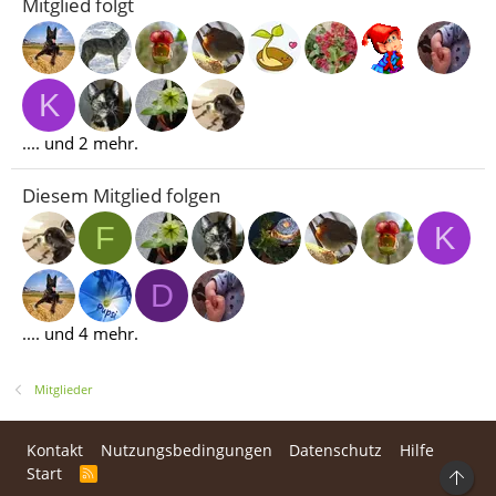
Mitglied folgt
K
.... und 2 mehr.
Diesem Mitglied folgen
F
K
D
.... und 4 mehr.
Mitglieder
Kontakt
Nutzungsbedingungen
Datenschutz
Hilfe
Start
R
Ob
S