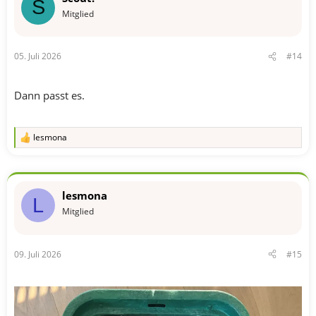
S
Mitglied
05. Juli 2026
#14
Dann passt es.
lesmona
R
e
a
k
t
lesmona
i
L
o
Mitglied
n
e
n
09. Juli 2026
#15
: