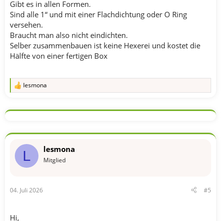
Gibt es in allen Formen.
Sind alle 1“ und mit einer Flachdichtung oder O Ring
versehen.
Braucht man also nicht eindichten.
Selber zusammenbauen ist keine Hexerei und kostet die
Hälfte von einer fertigen Box
lesmona
R
e
a
k
t
i
o
n
lesmona
e
L
n
Mitglied
:
04. Juli 2026
#5
Hi,