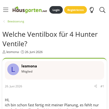
Login
Registrieren
Bewässerung
Welche Ventilbox für 4 Hunter
Ventile?
E
E
lesmona
26. Juni 2026
r
r
s
s
t
t
lesmona
L
e
e
Mitglied
l
l
l
l
e
t
26. Juni 2026
#1
r
a
m
HI,
ich bin schon fast fertig mit meiner Planung, es fehlt nur