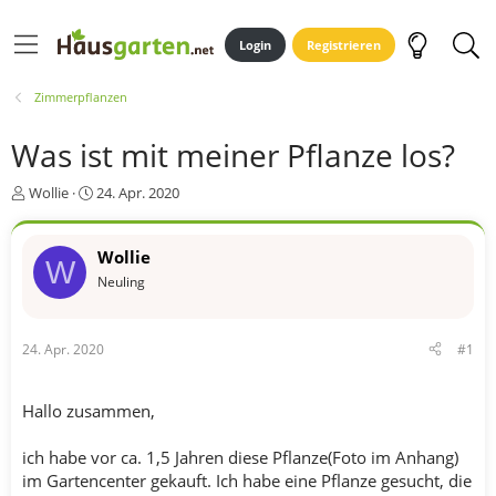
Login
Registrieren
Zimmerpflanzen
Was ist mit meiner Pflanze los?
E
E
Wollie
24. Apr. 2020
r
r
s
s
t
t
Wollie
W
e
e
Neuling
l
l
l
l
e
t
24. Apr. 2020
#1
r
a
m
Hallo zusammen,
ich habe vor ca. 1,5 Jahren diese Pflanze(Foto im Anhang)
im Gartencenter gekauft. Ich habe eine Pflanze gesucht, die