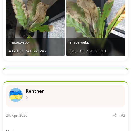
image.webp
image.webp
405,8 KB · Aufrufe: 246
329,1 KB · Aufrufe: 201
Rentner
0
24. Apr. 2020
#2