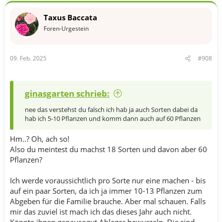
k
t
Taxus Baccata
i
o
Foren-Urgestein
n
e
n
09. Feb. 2025
#908
:
ginasgarten schrieb:
nee das verstehst du falsch ich hab ja auch Sorten dabei da
hab ich 5-10 Pflanzen und komm dann auch auf 60 Pflanzen
Hm..? Oh, ach so!
Also du meintest du machst 18 Sorten und davon aber 60
Pflanzen?
Ich werde voraussichtlich pro Sorte nur eine machen - bis
auf ein paar Sorten, da ich ja immer 10-13 Pflanzen zum
Abgeben für die Familie brauche. Aber mal schauen. Falls
mir das zuviel ist mach ich das dieses Jahr auch nicht.
Könnte ihnen genausogut Ableger bewurzeln. Die sind