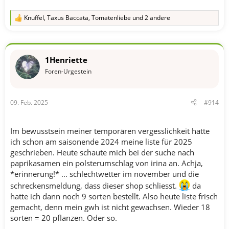
Knuffel
,
Taxus Baccata
,
Tomatenliebe
und 2 andere
R
e
a
k
t
1Henriette
i
o
Foren-Urgestein
n
e
n
09. Feb. 2025
#914
:
Im bewusstsein meiner temporären vergesslichkeit hatte
ich schon am saisonende 2024 meine liste für 2025
geschrieben. Heute schaute mich bei der suche nach
paprikasamen ein polsterumschlag von irina an. Achja,
*erinnerung!* ... schlechtwetter im november und die
schreckensmeldung, dass dieser shop schliesst.
da
hatte ich dann noch 9 sorten bestellt. Also heute liste frisch
gemacht, denn mein gwh ist nicht gewachsen. Wieder 18
sorten = 20 pflanzen. Oder so.