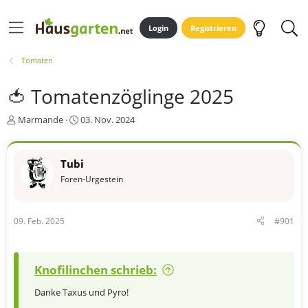
Login
Registrieren
Tomaten
🍅 Tomatenzöglinge 2025
E
E
Marmande
03. Nov. 2024
r
r
s
s
t
t
Tubi
e
e
Foren-Urgestein
l
l
l
l
e
t
r
a
09. Feb. 2025
#901
m
Knofilinchen schrieb:
Danke Taxus und Pyro!