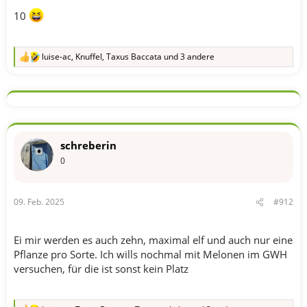
10
luise-ac
,
Knuffel
,
Taxus Baccata
und 3 andere
R
e
a
k
t
i
o
n
schreberin
e
n
0
:
09. Feb. 2025
#912
Ei mir werden es auch zehn, maximal elf und auch nur eine
Pflanze pro Sorte. Ich wills nochmal mit Melonen im GWH
versuchen, für die ist sonst kein Platz