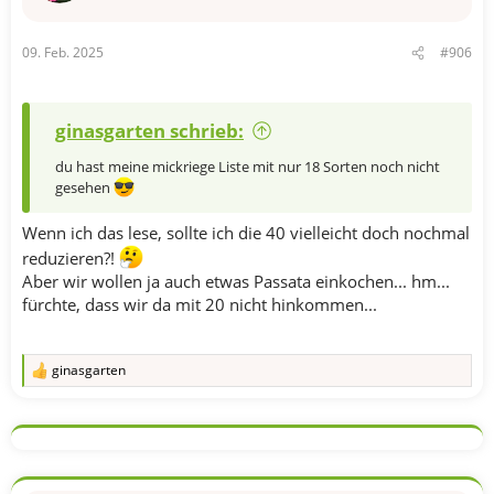
n
e
n
09. Feb. 2025
#906
:
ginasgarten schrieb:
du hast meine mickriege Liste mit nur 18 Sorten noch nicht
gesehen
Wenn ich das lese, sollte ich die 40 vielleicht doch nochmal
reduzieren?!
Aber wir wollen ja auch etwas Passata einkochen... hm...
fürchte, dass wir da mit 20 nicht hinkommen...
ginasgarten
R
e
a
k
t
i
o