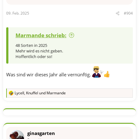
09. Feb. 2025
#904
Marmande schrieb:
48 Sorten in 2025
Mehr wird es nicht geben.
Hoffentlich oder so!
Was sind wir dieses Jahr alle vernünftig.
Lycell
,
Knuffel
und
Marmande
R
e
a
k
t
i
o
n
ginasgarten
e