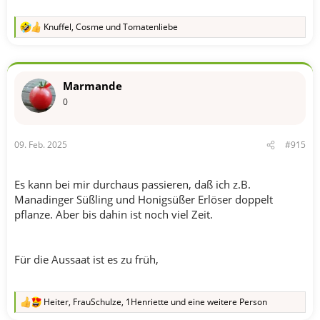
Knuffel
,
Cosme
und
Tomatenliebe
R
e
a
k
t
Marmande
i
o
0
n
e
n
09. Feb. 2025
#915
:
Es kann bei mir durchaus passieren, daß ich z.B.
Manadinger Süßling und Honigsüßer Erlöser doppelt
pflanze. Aber bis dahin ist noch viel Zeit.
Für die Aussaat ist es zu früh,
Heiter
,
FrauSchulze
,
1Henriette
und eine weitere Person
R
e