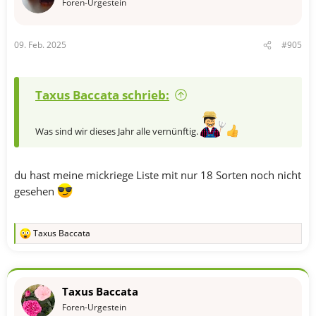
n
Foren-Urgestein
:
09. Feb. 2025
#905
Taxus Baccata schrieb:
Was sind wir dieses Jahr alle vernünftig.
du hast meine mickriege Liste mit nur 18 Sorten noch nicht
gesehen
Taxus Baccata
R
e
a
k
t
Taxus Baccata
i
o
Foren-Urgestein