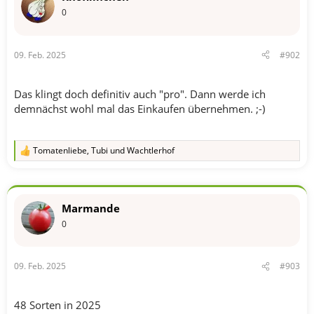
e
n
0
:
09. Feb. 2025
#902
Das klingt doch definitiv auch "pro". Dann werde ich
demnächst wohl mal das Einkaufen übernehmen. ;-)
Tomatenliebe
,
Tubi
und
Wachtlerhof
R
e
a
k
t
Marmande
i
o
0
n
e
n
09. Feb. 2025
#903
:
48 Sorten in 2025