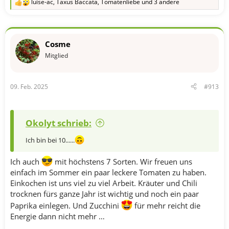
luise-ac
,
Taxus Baccata
,
Tomatenliebe
und 3 andere
R
e
a
k
t
Cosme
i
o
Mitglied
n
e
n
09. Feb. 2025
#913
:
Okolyt schrieb:
Ich bin bei 10......
Ich auch
mit höchstens 7 Sorten. Wir freuen uns
einfach im Sommer ein paar leckere Tomaten zu haben.
Einkochen ist uns viel zu viel Arbeit. Kräuter und Chili
trocknen fürs ganze Jahr ist wichtig und noch ein paar
Paprika einlegen. Und Zucchini
für mehr reicht die
Energie dann nicht mehr …