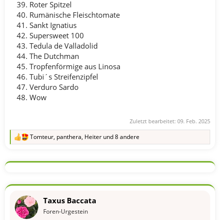
Roter Spitzel
Rumänische Fleischtomate
Sankt Ignatius
Supersweet 100
Tedula de Valladolid
The Dutchman
Tropfenförmige aus Linosa
Tubi´s Streifenzipfel
Verduro Sardo
Wow
Zuletzt bearbeitet:
09. Feb. 2025
Tomteur
,
panthera
,
Heiter
und 8 andere
R
e
a
k
t
i
o
n
Taxus Baccata
e
n
Foren-Urgestein
: