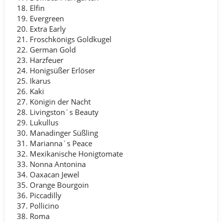
Elfin
Evergreen
Extra Early
Froschkönigs Goldkugel
German Gold
Harzfeuer
Honigsüßer Erlöser
Ikarus
Kaki
Königin der Nacht
Livingston´s Beauty
Lukullus
Manadinger Süßling
Marianna´s Peace
Mexikanische Honigtomate
Nonna Antonina
Oaxacan Jewel
Orange Bourgoin
Piccadilly
Pollicino
Roma