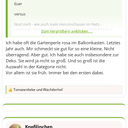
Euer
versus
lässt mich - wie auch mein Herumschauen im Netz -
vermuten, dass verschiedene Varianten im Umlauf sind. In
Zum Vergrößern anklicken....
manchen Beiträgen wurde behauptet, es wäre eine DDR-Sorte
aus den 80er, von Weißnichtmehrwem "erfunden", andere
Ich habe oft die Gartenperle rosa im Balkonkasten. Letztes
meinten, es wäre eine russische Sorte. Das würde auch die
Jahr auch. Mir schmeckt sie gut für so eine kleine. Nicht
verschiedenen Angaben zur Süße und teils auch ihrer Länge
überragend. Aber gut. Ich habe sie auch insbesondere zur
erklären.
Deko. Sie wird ja nicht so groß. Und so groß ist die
Dan hoffe ich mal, dass das Beutelchen im Supermarkt die
Auswahl in der Kategorie nicht.
"gute" Sorte enthält, werde es besorgen und ausprobieren.
Vor allem ist sie früh. Immer bei den ersten dabei.
Mehr als schief gehen kann's ja nicht.
Tomatenliebe
und
Wachtlerhof
R
e
a
k
t
i
o
n
Knofilinchen