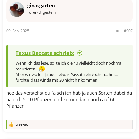
n
ginasgarten
e
n
Foren-Urgestein
:
09. Feb. 2025
#907
Taxus Baccata schrieb:
Wenn ich das lese, sollte ich die 40 vielleicht doch nochmal
reduzieren?!
Aber wir wollen ja auch etwas Passata einkochen... hm...
fürchte, dass wir da mit 20 nicht hinkommen...
nee das verstehst du falsch ich hab ja auch Sorten dabei da
hab ich 5-10 Pflanzen und komm dann auch auf 60
Pflanzen
luise-ac
R
e
a