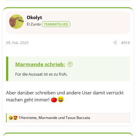
a
k
t
Okolyt
i
o
El Zurdo
TEAMMITGLIED
n
e
n
09. Feb. 2025
#916
:
Marmande schrieb:
Für die Aussaat ist es zu früh,
Aber darüber schreiben und andere User damit verrückt
machen geht immer!
1Henriette
,
Marmande
und
Taxus Baccata
R
e
a
k