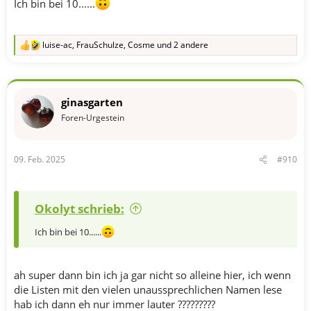
Ich bin bei 10......
luise-ac
,
FrauSchulze
,
Cosme
und 2 andere
R
e
a
k
t
ginasgarten
i
o
Foren-Urgestein
n
e
n
09. Feb. 2025
#910
:
Okolyt schrieb:
Ich bin bei 10......
ah super dann bin ich ja gar nicht so alleine hier, ich wenn
die Listen mit den vielen unaussprechlichen Namen lese
hab ich dann eh nur immer lauter ?????????