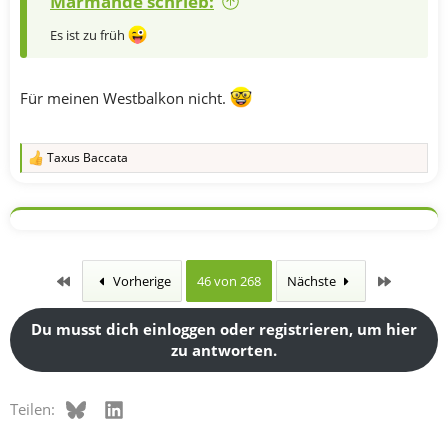
Marmande schrieb:
Es ist zu früh
Für meinen Westbalkon nicht.
Taxus Baccata
R
e
a
k
t
i
o
n
Erste
Letzte
Vorherige
46 von 268
Nächste
e
n
:
Du musst dich einloggen oder registrieren, um hier
zu antworten.
Bluesky
LinkedIn
Teilen: