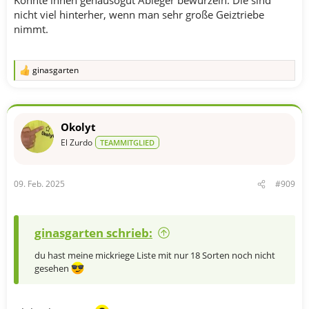
nicht viel hinterher, wenn man sehr große Geiztriebe
nimmt.
ginasgarten
R
e
a
k
t
Okolyt
i
o
El Zurdo
TEAMMITGLIED
n
e
n
09. Feb. 2025
#909
:
ginasgarten schrieb:
du hast meine mickriege Liste mit nur 18 Sorten noch nicht
gesehen