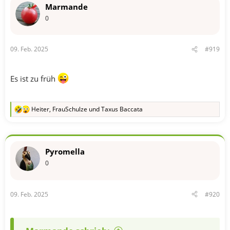
t
Marmande
i
o
0
n
e
n
09. Feb. 2025
#919
:
Es ist zu früh
Heiter
,
FrauSchulze
und
Taxus Baccata
R
e
a
k
t
Pyromella
i
o
0
n
e
n
09. Feb. 2025
#920
: