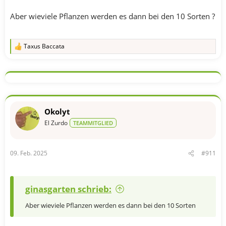
Aber wieviele Pflanzen werden es dann bei den 10 Sorten ?
Taxus Baccata
R
e
a
k
t
i
o
n
Okolyt
e
n
El Zurdo
TEAMMITGLIED
:
09. Feb. 2025
#911
ginasgarten schrieb:
Aber wieviele Pflanzen werden es dann bei den 10 Sorten