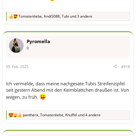
Tomatenliebe
,
AndiS088
,
Tubi
und 3 andere
R
e
a
k
t
Pyromella
i
o
0
n
e
n
09. Feb. 2025
#918
:
Ich vermelde, dass meine nachgesäte Tubis Streifenzipfel
seit gestern Abend mit den Keimblättchen draußen ist. Von
wegen, zu früh.
panthera
,
Tomatenliebe
,
Knuffel
und 4 andere
R
e
a
k