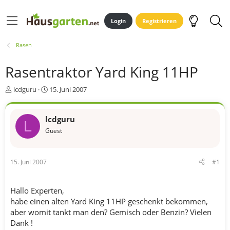
Login
Registrieren
Rasen
Rasentraktor Yard King 11HP
E
E
lcdguru
15. Juni 2007
r
r
s
s
t
t
lcdguru
L
e
e
Guest
l
l
l
l
e
t
15. Juni 2007
#1
r
a
m
Hallo Experten,
habe einen alten Yard King 11HP geschenkt bekommen,
aber womit tankt man den? Gemisch oder Benzin? Vielen
Dank !