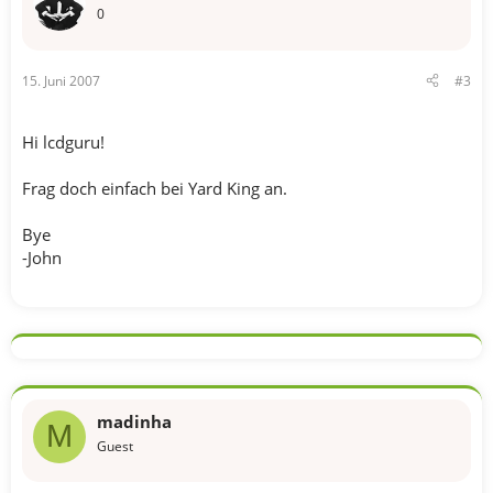
0
15. Juni 2007
#3
Hi lcdguru!
Frag doch einfach bei Yard King an.
Bye
-John
madinha
M
Guest