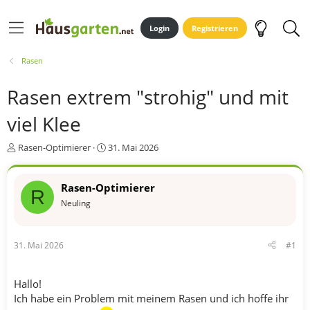
Login
Registrieren
Rasen
Rasen extrem "strohig" und mit
viel Klee
E
E
Rasen-Optimierer
31. Mai 2026
r
r
s
s
t
t
Rasen-Optimierer
R
e
e
Neuling
l
l
l
l
e
t
31. Mai 2026
#1
r
a
m
Hallo!
Ich habe ein Problem mit meinem Rasen und ich hoffe ihr