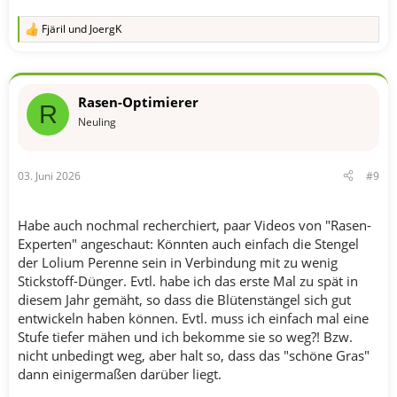
Fjäril
und
JoergK
R
e
a
k
t
Rasen-Optimierer
i
R
o
Neuling
n
e
n
03. Juni 2026
#9
:
Habe auch nochmal recherchiert, paar Videos von "Rasen-
Experten" angeschaut: Könnten auch einfach die Stengel
der Lolium Perenne sein in Verbindung mit zu wenig
Stickstoff-Dünger. Evtl. habe ich das erste Mal zu spät in
diesem Jahr gemäht, so dass die Blütenstängel sich gut
entwickeln haben können. Evtl. muss ich einfach mal eine
Stufe tiefer mähen und ich bekomme sie so weg?! Bzw.
nicht unbedingt weg, aber halt so, dass das "schöne Gras"
dann einigermaßen darüber liegt.