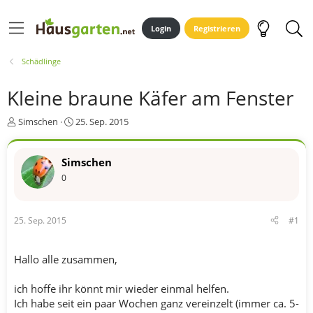
Login
Registrieren
Schädlinge
Kleine braune Käfer am Fenster
E
E
Simschen
25. Sep. 2015
r
r
s
s
t
t
Simschen
e
e
0
l
l
l
l
e
t
25. Sep. 2015
#1
r
a
m
Hallo alle zusammen,
ich hoffe ihr könnt mir wieder einmal helfen.
Ich habe seit ein paar Wochen ganz vereinzelt (immer ca. 5-