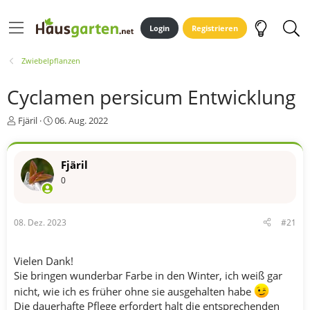
Login
Registrieren
Zwiebelpflanzen
Cyclamen persicum Entwicklung
E
E
Fjäril
06. Aug. 2022
r
r
s
s
t
t
Fjäril
e
e
0
l
l
l
l
e
t
r
a
08. Dez. 2023
#21
m
Vielen Dank!
Sie bringen wunderbar Farbe in den Winter, ich weiß gar
nicht, wie ich es früher ohne sie ausgehalten habe
Die dauerhafte Pflege erfordert halt die entsprechenden