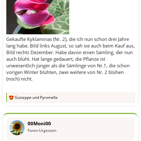
Gekaufte Kyklaminas (Nr. 2), die ich nun schon drei Jahre
lang habe. Bild links August, so sah sie auch beim Kauf aus,
Bild rechts Dezember. Habe davon einen Sämling, der nun
auch blüht. Hat lange gedauert, die Pflanze ist
unwesentlich jünger als die Sämlinge von Nr.1, die schon
vorigen Winter blühten, zwei weitere von Nr. 2 blühen
(noch) nicht.
Guiseppe
und
Pyromella
R
e
a
k
t
00Moni00
i
o
Foren-Urgestein
n
e