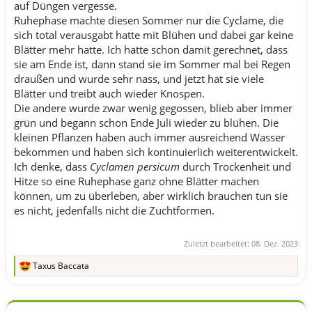
auf Düngen vergesse.
Ruhephase machte diesen Sommer nur die Cyclame, die
sich total verausgabt hatte mit Blühen und dabei gar keine
Blätter mehr hatte. Ich hatte schon damit gerechnet, dass
sie am Ende ist, dann stand sie im Sommer mal bei Regen
draußen und wurde sehr nass, und jetzt hat sie viele
Blätter und treibt auch wieder Knospen.
Die andere wurde zwar wenig gegossen, blieb aber immer
grün und begann schon Ende Juli wieder zu blühen. Die
kleinen Pflanzen haben auch immer ausreichend Wasser
bekommen und haben sich kontinuierlich weiterentwickelt.
Ich denke, dass
Cyclamen persicum
durch Trockenheit und
Hitze so eine Ruhephase ganz ohne Blätter machen
können, um zu überleben, aber wirklich brauchen tun sie
es nicht, jedenfalls nicht die Zuchtformen.
Zuletzt bearbeitet:
08. Dez. 2023
Taxus Baccata
R
e
a
k