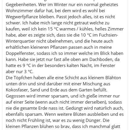
Gegebenheiten. Wer im Winter nur ein normal geheiztes
Wohnzimmer dafür hat, bei dem wird es wohl bei
Wegwerfpflanze bleiben. Passt jedoch alles, ist es nicht
schwer. Ich habe mich lange nicht getraut welche zu
kaufen, weil ich kein 15 °C warmes / kühles, helles Zimmer
habe, aber es zeigte sich, dass sie die 10 °C im Fuchsien-
Winterquartier nicht übelnehmen, und die heute auch
erhältlichen kleineren Pflanzen passen auch in meine
Doppelfenster, sodass ich so immer welche im Blick haben
kann. Habe sie jetzt nur fast alle oben am Dachboden, da
hatte es 9 °C in der besonders kalten Nacht, im Fenster
aber nur 3 °C.
Die Töpfchen haben alle eine Schicht aus kleinem Blähton
unten drin und sind darüber mit einer Mischung aus
Kokosfaser, Sand und Erde aus dem Garten befüllt.
Gegossen wird immer sparsam, und ich gieße immer nur
auf einer Seite (wenn auch nicht immer derselben), sodass
nie die gesamte Erde nass ist. Gedüngt wird natürlich auch,
ebenfalls sparsam. Wenn weitere Blüten ausbleiben und es
noch nicht Frühling ist, war es zu wenig Dünger. Die
kleinen Pflanzen blühen so brav, dass ich manchmal glatt