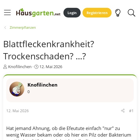
Login
Registrieren
Zimmerpflanzen
Blattfleckenkrankheit?
Trockenschaden? ...?
E
E
Knofilinchen
12. Mai 2026
r
r
s
s
t
t
Knofilinchen
e
e
0
l
l
l
l
e
t
12. Mai 2026
#1
r
a
m
Hat jemand Ahnung, ob die Efeutute einfach "nur" zu
wenig Wasser bekam oder ob hier ein Pilz oder Bakterium