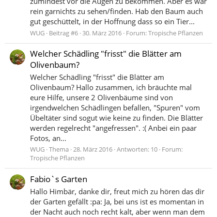
zumindest vor die Augen zu bekommen. Aber es war
rein garnichts zu sehen/finden. Hab den Baum auch
gut geschüttelt, in der Hoffnung dass so ein Tier...
WUG
Beitrag #6
30. März 2016
Forum:
Tropische Pflanzen
Welcher Schädling "frisst" die Blätter am
Olivenbaum?
Welcher Schädling "frisst" die Blätter am
Olivenbaum? Hallo zusammen, ich bräuchte mal
eure Hilfe, unsere 2 Olivenbäume sind von
irgendwelchen Schädlingen befallen, "Spuren" vom
Übeltäter sind sogut wie keine zu finden. Die Blätter
werden regelrecht "angefressen". :( Anbei ein paar
Fotos, an...
WUG
Thema
28. März 2016
Antworten: 10
Forum:
Tropische Pflanzen
Fabio`s Garten
Hallo Himbär, danke dir, freut mich zu hören das dir
der Garten gefällt :pa: Ja, bei uns ist es momentan in
der Nacht auch noch recht kalt, aber wenn man dem