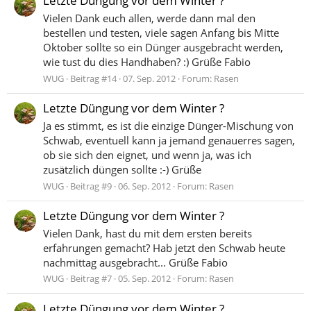
Letzte Düngung vor dem Winter ?
Vielen Dank euch allen, werde dann mal den
bestellen und testen, viele sagen Anfang bis Mitte
Oktober sollte so ein Dünger ausgebracht werden,
wie tust du dies Handhaben? :) Grüße Fabio
WUG
Beitrag #14
07. Sep. 2012
Forum:
Rasen
Letzte Düngung vor dem Winter ?
Ja es stimmt, es ist die einzige Dünger-Mischung von
Schwab, eventuell kann ja jemand genauerres sagen,
ob sie sich den eignet, und wenn ja, was ich
zusätzlich düngen sollte :-) Grüße
WUG
Beitrag #9
06. Sep. 2012
Forum:
Rasen
Letzte Düngung vor dem Winter ?
Vielen Dank, hast du mit dem ersten bereits
erfahrungen gemacht? Hab jetzt den Schwab heute
nachmittag ausgebracht... Grüße Fabio
WUG
Beitrag #7
05. Sep. 2012
Forum:
Rasen
Letzte Düngung vor dem Winter ?