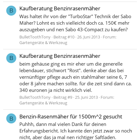
Kaufberatung Benzinrasenmäher
B
Was haltet ihr von der "TurboStar" Technik der Sabo
Mäher? Lohnt es sich vielleicht doch ca. 150€ mehr
auszugeben und nen Sabo 43-Compact zu kaufen?
BulletToothTony
Beitrag #10
26. Juni 2013
Forum:
Gartengeräte & Werkzeug
Kaufberatung Benzinrasenmäher
B
beim gehäuse ging es mir eher um die generelle
lebendauer, stichwort "Rost". denke aber das bei
vernünftiger pflege auch ein stahlmäher seine 6, 7
oder 8 jahre machen sollte. für die zeit sind dann ca.
340 euronen ja nicht wirklich viel.
BulletToothTony
Beitrag #9
25. Juni 2013
Forum:
Gartengeräte & Werkzeug
Benzin-Rasenmäher für 1500m^2 gesucht
B
Puhhh, dann mal vielen Dank für deinen
Erfahrungsbericht. Ich kannte den jetzt zwar so noch
nicht, aber das ja mal nen richtiger Saftladen.