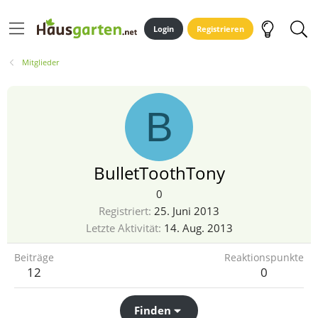
Login
Registrieren
Mitglieder
B
BulletToothTony
0
Registriert
25. Juni 2013
Letzte Aktivität
14. Aug. 2013
Beiträge
Reaktionspunkte
12
0
Finden