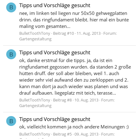
Tipps und Vorschläge gesucht
B
nee, im linken teil liegen nur 50x50 gehwegplatten
drinn. das ringfundament bleibt. hier mal ein bunte
maling vom gesamten...
BulletToothTony
Beitrag #10
11. Aug. 2013
Forum:
Gartengestaltung
Tipps und Vorschläge gesucht
B
ok, danke erstmal für die tipps. ja, da ist ein
ringfundamet gegossen wurden. da standen 2 große
hütten druff. der soll aber bleiben, weil 1. auch
wieder sehr viel aufwand den zu zerkloppen und 2.
kann man dort ja auch wieder was planen und was
drauf aufbauen. liegeplatz mit teich, terasse...
BulletToothTony
Beitrag #8
10. Aug. 2013
Forum:
Gartengestaltung
Tipps und Vorschläge gesucht
B
ok, vielleicht kommen ja noch andere Meinungen :)
BulletToothTony
Beitrag #5
09. Aug. 2013
Forum: