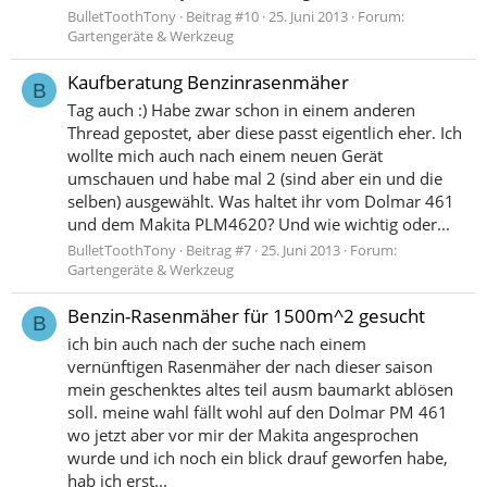
BulletToothTony
Beitrag #10
25. Juni 2013
Forum:
Gartengeräte & Werkzeug
Kaufberatung Benzinrasenmäher
B
Tag auch :) Habe zwar schon in einem anderen
Thread gepostet, aber diese passt eigentlich eher. Ich
wollte mich auch nach einem neuen Gerät
umschauen und habe mal 2 (sind aber ein und die
selben) ausgewählt. Was haltet ihr vom Dolmar 461
und dem Makita PLM4620? Und wie wichtig oder...
BulletToothTony
Beitrag #7
25. Juni 2013
Forum:
Gartengeräte & Werkzeug
Benzin-Rasenmäher für 1500m^2 gesucht
B
ich bin auch nach der suche nach einem
vernünftigen Rasenmäher der nach dieser saison
mein geschenktes altes teil ausm baumarkt ablösen
soll. meine wahl fällt wohl auf den Dolmar PM 461
wo jetzt aber vor mir der Makita angesprochen
wurde und ich noch ein blick drauf geworfen habe,
hab ich erst...