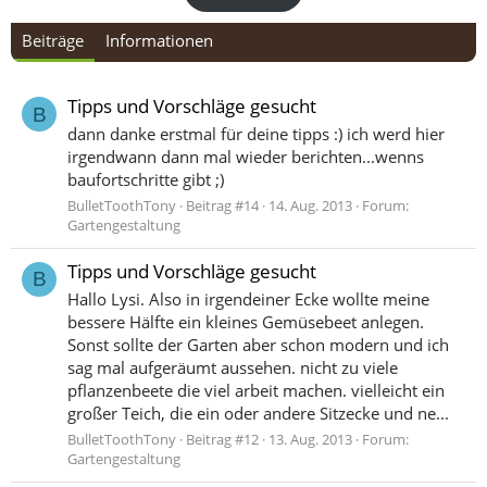
Beiträge
Informationen
Tipps und Vorschläge gesucht
B
dann danke erstmal für deine tipps :) ich werd hier
irgendwann dann mal wieder berichten...wenns
baufortschritte gibt ;)
BulletToothTony
Beitrag #14
14. Aug. 2013
Forum:
Gartengestaltung
Tipps und Vorschläge gesucht
B
Hallo Lysi. Also in irgendeiner Ecke wollte meine
bessere Hälfte ein kleines Gemüsebeet anlegen.
Sonst sollte der Garten aber schon modern und ich
sag mal aufgeräumt aussehen. nicht zu viele
pflanzenbeete die viel arbeit machen. vielleicht ein
großer Teich, die ein oder andere Sitzecke und ne...
BulletToothTony
Beitrag #12
13. Aug. 2013
Forum:
Gartengestaltung