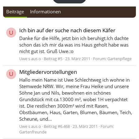
Beiträge
Informationen
Ich bin auf der suche nach diesem Käfer
U
Danke für die Hilfe, jetzt bin ich beruhigt.Ich dachte
schon das ich mir da was ins Haus geholt habe was
nicht gut ist. Gruß Uwe.:o
Uwe s aus o
Beitrag #5
23. März 2011
Forum:
Gartenpflege
Mitgliedervorstellungen
U
Hallo mein Name ist Uwe Schlechtweg ich wohne in
Stemwede NRW. Wir, meine Frau Heike und unsere
Söhne Jan und Nils, bewohnen ein schönes
Grundstück mit ca.13000 m², wobei 1H verpachtet
ist. Die restlichen 3000m² wird mit Rasen,
Obstbäumen, Haus, Garten, Blumen, Bäumen, Teich,
Scheune, und...
Uwe s aus o
Beitrag #6.468
23. März 2011
Forum:
Gartenfreunde