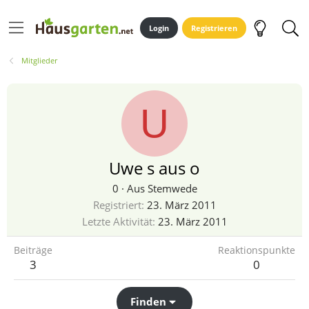
Login
Registrieren
Mitglieder
U
Uwe s aus o
0
·
Aus
Stemwede
Registriert
23. März 2011
Letzte Aktivität
23. März 2011
Beiträge
Reaktionspunkte
3
0
Finden