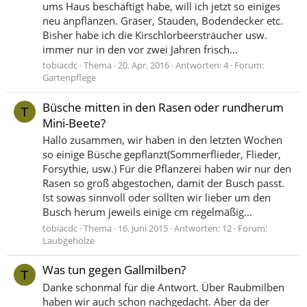
ums Haus beschäftigt habe, will ich jetzt so einiges
neu anpflanzen. Gräser, Stauden, Bodendecker etc.
Bisher habe ich die Kirschlorbeersträucher usw.
immer nur in den vor zwei Jahren frisch...
tobiacdc
Thema
20. Apr. 2016
Antworten: 4
Forum:
Gartenpflege
Büsche mitten in den Rasen oder rundherum
T
Mini-Beete?
Hallo zusammen, wir haben in den letzten Wochen
so einige Büsche gepflanzt(Sommerflieder, Flieder,
Forsythie, usw.) Für die Pflanzerei haben wir nur den
Rasen so groß abgestochen, damit der Busch passt.
Ist sowas sinnvoll oder sollten wir lieber um den
Busch herum jeweils einige cm regelmäßig...
tobiacdc
Thema
16. Juni 2015
Antworten: 12
Forum:
Laubgehölze
Was tun gegen Gallmilben?
T
Danke schonmal für die Antwort. Über Raubmilben
haben wir auch schon nachgedacht. Aber da der