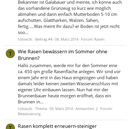
Bekannter ist Galabauer und meinte, ich könne auch
das vorhandene Grünzeug so kurz wie möglich
abmähen und dann einfach Mutterboden 5-10 cm
aufschütten. Glattharken, Walzen, Sähen,
fertig.....Was meint Ihr dazu? er Boden ist jetzt nicht
soo...
tobiacdc
Beitrag #4
06. März 2014
Forum:
Rasen
Wie Rasen bewässern im Sommer ohne
T
Brunnen?
Hallo zusammen, werde mir für den Sommer eine
ca. 450 qm große Rasenfläche anlegen. Wir sind vor
einem Jahr erst in das Haus eingezogen und haben
damals leider keinen zweiten Wasseranschluss mit
eigener Uhr einbauen lassen. Nun hat mir der
Brunnenbauer heute morgen eröffnet, dass ein
Brunnen in...
tobiacdc
Thema
05. März 2014
Antworten: 2
Forum:
Bewässerung
Rasen komplett erneuern-steiniger
T