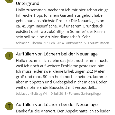
Untergrund
Hallo zusammen, nachdem ich mir hier schon einige
hiflreiche Tipps für mein Gartenhaus geholt habe,
gehts nun ans nächste Projekt: Die Neuanlage von
ca. 450qm Rasenfläche. Auf unserem Grundstück
existiert dort, wo zukünftig(im Sommer) der Rasen
sein soll so eine Art Mondlandschaft. Sehr...
tobiacdc
Thema
17. Feb. 2014
Antworten: 5
Forum:
Rasen
Auffüllen von Löchern bei der Neuanlage
T
Hallo nochmal, ich ziehe das jetzt noch einmal hoch,
weil ich noch auf weitere Probleme gestossen bin:
Ich muss leider zwei kleine Erhebungen 2x2 Meter
groß und max. 80 cm hoch noch einebnen, komme
aber mit Spaten und Grabegabel nicht in den Boden,
weil da ohne Ende Bauschutt mit verbuddelt...
tobiacdc
Beitrag #4
19. Juli 2013
Forum:
Gartenpflege
Auffüllen von Löchern bei der Neuanlage
T
Danke für die Antwort. Den Aspekt hatte ich so leider