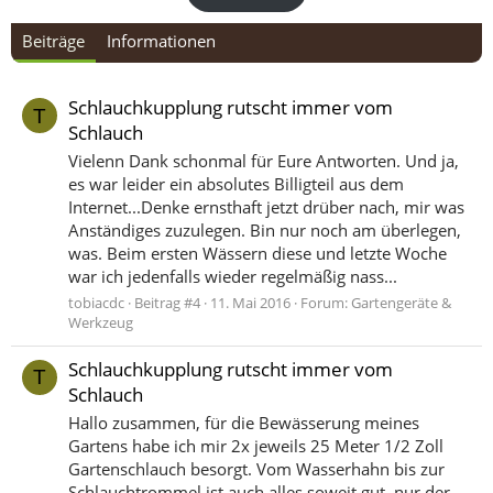
Beiträge
Informationen
Schlauchkupplung rutscht immer vom
T
Schlauch
Vielenn Dank schonmal für Eure Antworten. Und ja,
es war leider ein absolutes Billigteil aus dem
Internet...Denke ernsthaft jetzt drüber nach, mir was
Anständiges zuzulegen. Bin nur noch am überlegen,
was. Beim ersten Wässern diese und letzte Woche
war ich jedenfalls wieder regelmäßig nass...
tobiacdc
Beitrag #4
11. Mai 2016
Forum:
Gartengeräte &
Werkzeug
Schlauchkupplung rutscht immer vom
T
Schlauch
Hallo zusammen, für die Bewässerung meines
Gartens habe ich mir 2x jeweils 25 Meter 1/2 Zoll
Gartenschlauch besorgt. Vom Wasserhahn bis zur
Schlauchtrommel ist auch alles soweit gut, nur der